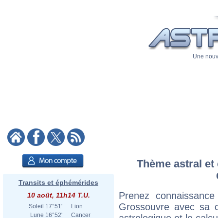
Une nouve
Thème astral et 
Transits et éphémérides
Prenez connaissance
10 août, 11h14 T.U.
Grossouvre avec sa ca
Soleil
17°51'
Lion
Lune
16°52'
Cancer
astrologique et le calc