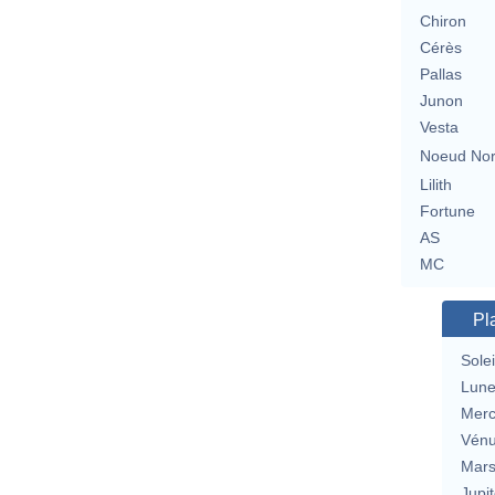
Chiron
Cérès
Pallas
Junon
Vesta
Noeud No
Lilith
Fortune
AS
MC
Pl
Solei
Lun
Merc
Vén
Mar
Jupit