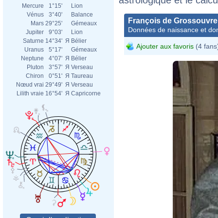
Mercure
1°15'
Lion
Vénus
3°40'
Balance
François de Grossouvre
Mars
29°25'
Gémeaux
Données de naissance et dom
Jupiter
9°03'
Lion
Saturne
14°34'
Я
Bélier
Ajouter aux favoris
(4 fans
Uranus
5°17'
Gémeaux
Neptune
4°07'
Я
Bélier
Pluton
3°57'
Я
Verseau
Chiron
0°51'
Я
Taureau
Nœud vrai
29°49'
Я
Verseau
Lilith vraie
16°54'
Я
Capricorne