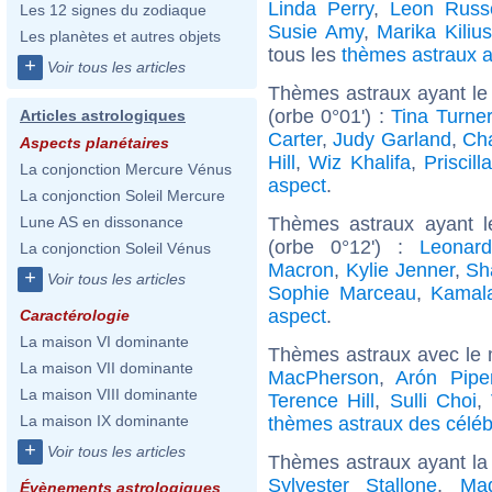
Linda Perry
,
Leon Russe
Les 12 signes du zodiaque
Susie Amy
,
Marika Kilius
Les planètes et autres objets
tous les
thèmes astraux 
+
Voir tous les articles
Thèmes astraux ayant le
(orbe 0°01') :
Tina Turner
Articles astrologiques
Carter
,
Judy Garland
,
Cha
Aspects planétaires
Hill
,
Wiz Khalifa
,
Priscill
La conjonction Mercure Vénus
aspect
.
La conjonction Soleil Mercure
Thèmes astraux ayant l
Lune AS en dissonance
(orbe 0°12') :
Leonard
La conjonction Soleil Vénus
Macron
,
Kylie Jenner
,
Sh
+
Voir tous les articles
Sophie Marceau
,
Kamala
aspect
.
Caractérologie
La maison VI dominante
Thèmes astraux avec le 
La maison VII dominante
MacPherson
,
Arón Pipe
La maison VIII dominante
Terence Hill
,
Sulli Choi
,
La maison IX dominante
thèmes astraux des céléb
+
Voir tous les articles
Thèmes astraux ayant la
Sylvester Stallone
,
Ma
Évènements astrologiques