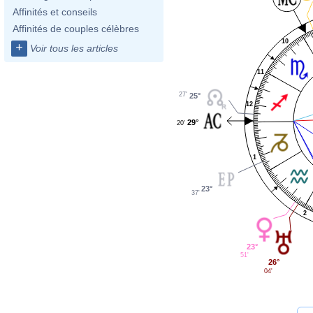
Affinités et conseils
Affinités de couples célèbres
10
+
Voir tous les articles
11
27'
25°
12
29°
20'
1
23°
37'
2
23°
51'
26°
04'