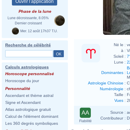
Phase de la lune
Lune décroissante, 8.05%
Dernier croissant
Mer. 12 août 17h37 T.U.
Né le :
v
Recherche de célébrité
à :
V
Soleil :
7
Lune :
2
Calculs astrologiques
B
Dominantes
:
L
Horoscope personnalisé
M
Horoscope du jour
Astrologie Chinoise
:
C
Personnalité
Numérologie
:
c
Taille :
F
Ascendant et thème astral
Vues
:
2
Signe et Ascendant
Atlas astrologique gratuit
AA
Source :
a
Calcul de l'élément dominant
Contributeur :
D
Fiabilité
Les 360 degrés symboliques