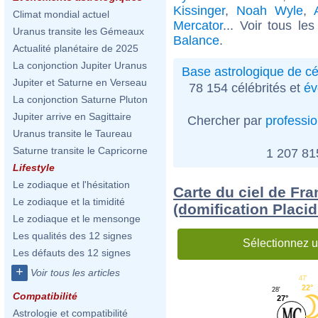
Kissinger
,
Noah Wyle
,
Climat mondial actuel
Mercator
... Voir tous le
Uranus transite les Gémeaux
Balance
.
Actualité planétaire de 2025
La conjonction Jupiter Uranus
Base astrologique de cé
Jupiter et Saturne en Verseau
78 154 célébrités et
év
La conjonction Saturne Pluton
Jupiter arrive en Sagittaire
Chercher par
professi
Uranus transite le Taureau
Saturne transite le Capricorne
1 207 8
Lifestyle
Le zodiaque et l'hésitation
Carte du ciel de Fr
Le zodiaque et la timidité
(domification Placi
Le zodiaque et le mensonge
Les qualités des 12 signes
Sélectionnez u
Les défauts des 12 signes
+
Voir tous les articles
47'
22°
28'
Compatibilité
27°
Astrologie et compatibilité