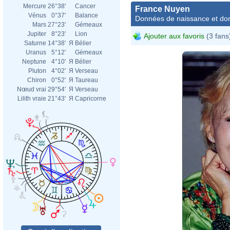
Mercure
26°38'
Cancer
France Nuyen
Vénus
0°37'
Balance
Données de naissance et dom
Mars
27°23'
Gémeaux
Jupiter
8°23'
Lion
Ajouter aux favoris
(3 fans
Saturne
14°38'
Я
Bélier
Uranus
5°12'
Gémeaux
Neptune
4°10'
Я
Bélier
Pluton
4°02'
Я
Verseau
Chiron
0°52'
Я
Taureau
Nœud vrai
29°54'
Я
Verseau
Lilith vraie
21°43'
Я
Capricorne