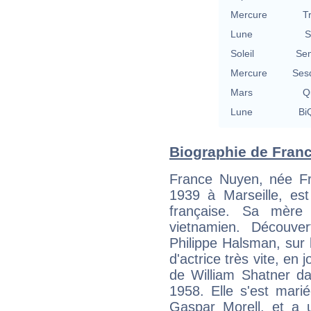
Mercure
T
Lune
S
Soleil
Se
Mercure
Ses
Mars
Qu
Lune
BiQ
Biographie de Franc
France Nuyen, née Fr
1939 à Marseille, es
française. Sa mère
vietnamien. Découve
Philippe Halsman, sur 
d'actrice très vite, en
de William Shatner d
1958. Elle s'est mari
Gaspar Morell, et a 