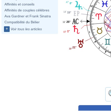
47'
8°
Affinités et conseils
12
Affinités de couples célèbres
14'
15°
Ava Gardner et Frank Sinatra
Compatibilité du Bélier
25°
11'
+
Voir tous les articles
1°
07'
1
21°
2
39'