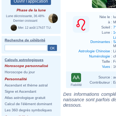
Phase de la lune
Lune décroissante, 36.48%
Née le :
l
Dernier croissant
à :
M
Soleil :
7
Mer. 12 août 17h37 T.U.
Lune :
1
L
Recherche de célébrité
Dominantes
:
S
M
Astrologie Chinoise
:
L
Numérologie
:
c
Calculs astrologiques
Taille :
F
Horoscope personnalisé
Vues
:
1
Horoscope du jour
AA
Source :
a
Personnalité
Contributeur :
E
Fiabilité
Ascendant et thème astral
Signe et Ascendant
Des informations complé
Atlas astrologique gratuit
naissance sont parfois di
Calcul de l'élément dominant
dessous.
Les 360 degrés symboliques