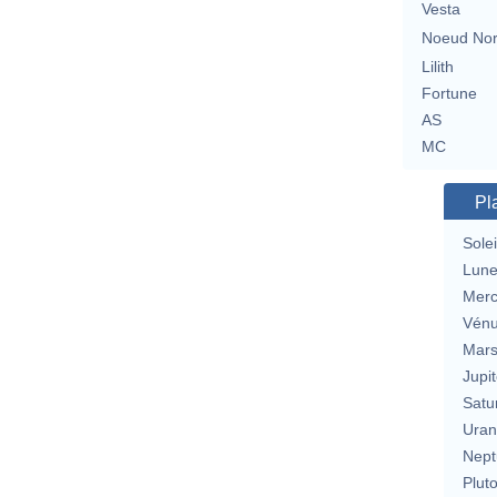
Vesta
Noeud No
Lilith
Fortune
AS
MC
Pl
Solei
Lun
Merc
Vén
Mar
Jupit
Satu
Uran
Nept
Plut