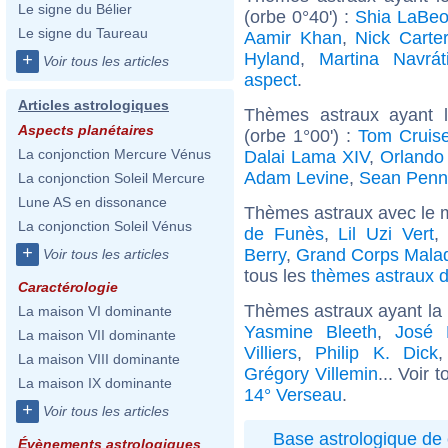
Le signe du Bélier
(orbe 0°40') :
Shia LaBeo
Le signe du Taureau
Aamir Khan
,
Nick Carter
Hyland
,
Martina Navrát
+
Voir tous les articles
aspect
.
Articles astrologiques
Thèmes astraux ayant l
Aspects planétaires
(orbe 1°00') :
Tom Cruis
La conjonction Mercure Vénus
Dalai Lama XIV
,
Orlando
Adam Levine
,
Sean Penn
La conjonction Soleil Mercure
Lune AS en dissonance
Thèmes astraux avec le 
La conjonction Soleil Vénus
de Funès
,
Lil Uzi Vert
+
Berry
,
Grand Corps Mala
Voir tous les articles
tous les
thèmes astraux de
Caractérologie
Thèmes astraux ayant la
La maison VI dominante
Yasmine Bleeth
,
José 
La maison VII dominante
Villiers
,
Philip K. Dick
La maison VIII dominante
Grégory Villemin
... Voir 
La maison IX dominante
14° Verseau
.
+
Voir tous les articles
Base astrologique de 
Évènements astrologiques