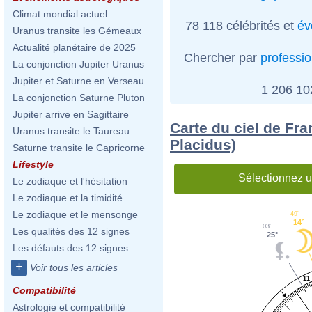
Climat mondial actuel
78 118 célébrités et
év
Uranus transite les Gémeaux
Actualité planétaire de 2025
Chercher par
professi
La conjonction Jupiter Uranus
Jupiter et Saturne en Verseau
1 206 1
La conjonction Saturne Pluton
Jupiter arrive en Sagittaire
Carte du ciel de Fr
Uranus transite le Taureau
Placidus)
Saturne transite le Capricorne
Lifestyle
Sélectionnez u
Le zodiaque et l'hésitation
Le zodiaque et la timidité
Le zodiaque et le mensonge
49'
14°
03'
Les qualités des 12 signes
25°
Les défauts des 12 signes
+
Voir tous les articles
11
Compatibilité
Astrologie et compatibilité