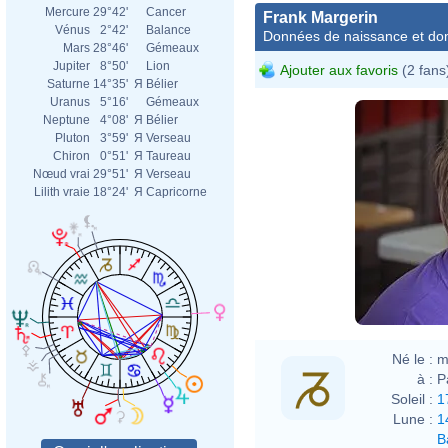
Mercure
29°42'
Cancer
Frank Margerin
Vénus
2°42'
Balance
Données de naissance et dom
Mars
28°46'
Gémeaux
Jupiter
8°50'
Lion
Ajouter aux favoris
(2 fans
Saturne
14°35'
Я
Bélier
Uranus
5°16'
Gémeaux
Neptune
4°08'
Я
Bélier
Pluton
3°59'
Я
Verseau
Chiron
0°51'
Я
Taureau
Nœud vrai
29°51'
Я
Verseau
Lilith vraie
18°24'
Я
Capricorne
Né le :
m
à :
P
Soleil :
1
Lune :
1
B