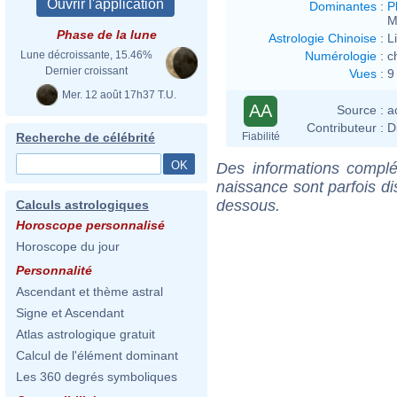
Dominantes
:
P
M
Phase de la lune
Astrologie Chinoise
:
L
Numérologie
:
c
Lune décroissante, 15.46%
Dernier croissant
Vues
:
9
Mer. 12 août 17h37 T.U.
AA
Source :
a
Contributeur :
D
Fiabilité
Recherche de célébrité
Des informations complé
naissance sont parfois di
dessous.
Calculs astrologiques
Horoscope personnalisé
Horoscope du jour
Personnalité
Ascendant et thème astral
Signe et Ascendant
Atlas astrologique gratuit
Calcul de l'élément dominant
Les 360 degrés symboliques