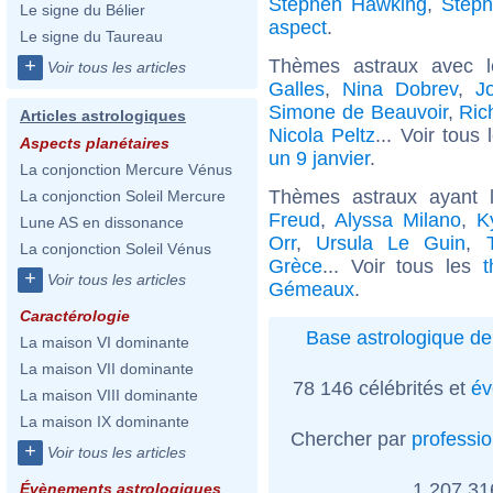
Stephen Hawking
,
Steph
Le signe du Bélier
aspect
.
Le signe du Taureau
Thèmes astraux avec 
+
Voir tous les articles
Galles
,
Nina Dobrev
,
J
Simone de Beauvoir
,
Ric
Articles astrologiques
Nicola Peltz
... Voir tous
Aspects planétaires
un 9 janvier
.
La conjonction Mercure Vénus
Thèmes astraux ayant
La conjonction Soleil Mercure
Freud
,
Alyssa Milano
,
K
Lune AS en dissonance
Orr
,
Ursula Le Guin
,
La conjonction Soleil Vénus
Grèce
... Voir tous les
+
Voir tous les articles
Gémeaux
.
Caractérologie
Base astrologique de
La maison VI dominante
La maison VII dominante
78 146 célébrités et
év
La maison VIII dominante
La maison IX dominante
Chercher par
professi
+
Voir tous les articles
1 207 3
Évènements astrologiques