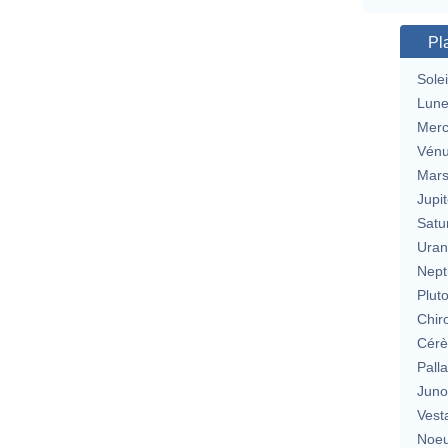
Pl
Solei
Lun
Merc
Vén
Mar
Jupit
Satu
Uran
Nept
Plut
Chir
Cérè
Pall
Jun
Vest
Noeu