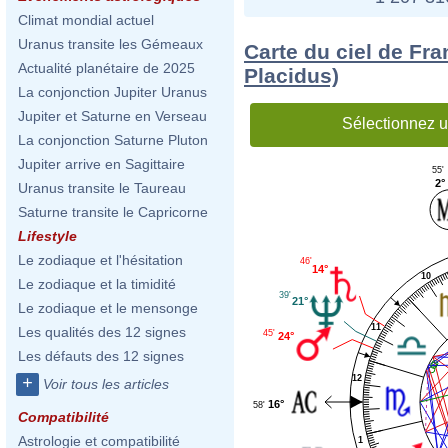
Climat mondial actuel
Uranus transite les Gémeaux
Carte du ciel de Fra
Actualité planétaire de 2025
Placidus)
La conjonction Jupiter Uranus
Jupiter et Saturne en Verseau
Sélectionnez u
La conjonction Saturne Pluton
Jupiter arrive en Sagittaire
55'
2°
Uranus transite le Taureau
Saturne transite le Capricorne
Lifestyle
Le zodiaque et l'hésitation
46'
14°
10
Le zodiaque et la timidité
39'
21°
Le zodiaque et le mensonge
11
Les qualités des 12 signes
45'
24°
Les défauts des 12 signes
12
+
Voir tous les articles
16°
58'
Compatibilité
Astrologie et compatibilité
1