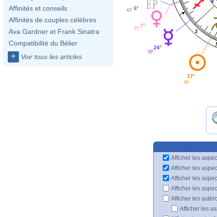
Affinités et conseils
6°
43'
Affinités de couples célèbres
7°
35'
Ava Gardner et Frank Sinatra
2
Compatibilité du Bélier
24°
59'
+
Voir tous les articles
17°
48'
Afficher les aspec
Afficher les aspe
Afficher les aspe
Afficher les aspe
Afficher les astér
Afficher les a