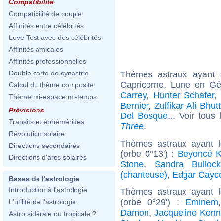
Compatibilité
Compatibilité de couple
Affinités entre célébrités
Love Test avec des célébrités
Affinités amicales
Affinités professionnelles
Double carte de synastrie
Thèmes astraux ayant
Capricorne, Lune en G
Calcul du thème composite
Carrey
,
Hunter Schafer
,
Thème mi-espace mi-temps
Bernier
,
Zulfikar Ali Bhut
Prévisions
Del Bosque
... Voir tous
Transits et éphémérides
Three
.
Révolution solaire
Thèmes astraux ayant 
Directions secondaires
(orbe 0°13') :
Beyoncé K
Directions d'arcs solaires
Stone
,
Sandra Bullock
(chanteuse)
,
Edgar Cayc
Bases de l'astrologie
Introduction à l'astrologie
Thèmes astraux ayant 
(orbe 0°29') :
Eminem
L'utilité de l'astrologie
Damon
,
Jacqueline Kenn
Astro sidérale ou tropicale ?