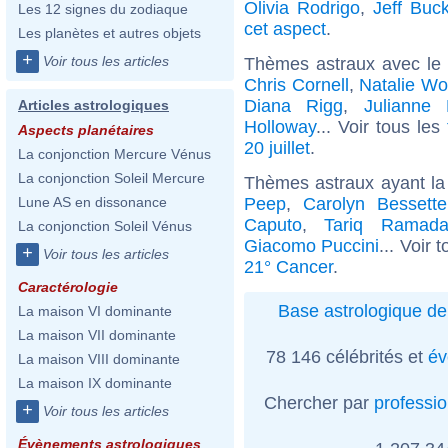
Olivia Rodrigo
,
Jeff Buck
Les 12 signes du zodiaque
cet aspect
.
Les planètes et autres objets
+
Voir tous les articles
Thèmes astraux avec le
Chris Cornell
,
Natalie W
Diana Rigg
,
Julianne
Articles astrologiques
Holloway
... Voir tous les
Aspects planétaires
20 juillet
.
La conjonction Mercure Vénus
La conjonction Soleil Mercure
Thèmes astraux ayant la
Peep
,
Carolyn Bessett
Lune AS en dissonance
Caputo
,
Tariq Ramad
La conjonction Soleil Vénus
Giacomo Puccini
... Voir 
+
Voir tous les articles
21° Cancer
.
Caractérologie
Base astrologique de
La maison VI dominante
La maison VII dominante
78 146 célébrités et
év
La maison VIII dominante
La maison IX dominante
Chercher par
professi
+
Voir tous les articles
Évènements astrologiques