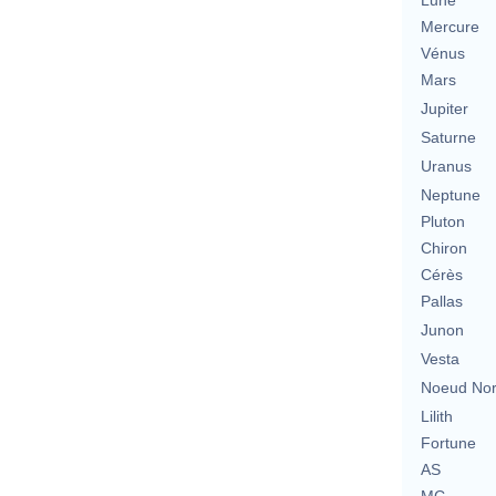
Lune
Mercure
Vénus
Mars
Jupiter
Saturne
Uranus
Neptune
Pluton
Chiron
Cérès
Pallas
Junon
Vesta
Noeud No
Lilith
Fortune
AS