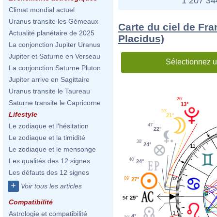
1 207 3
Climat mondial actuel
Uranus transite les Gémeaux
Carte du ciel de Fr
Actualité planétaire de 2025
Placidus)
La conjonction Jupiter Uranus
Jupiter et Saturne en Verseau
Sélectionnez u
La conjonction Saturne Pluton
Jupiter arrive en Sagittaire
Uranus transite le Taureau
26'
Saturne transite le Capricorne
13°
53'
Lifestyle
21°
Le zodiaque et l'hésitation
47'
22°
Le zodiaque et la timidité
38'
24°
11
Le zodiaque et le mensonge
40'
Les qualités des 12 signes
24°
Les défauts des 12 signes
09'
12
27°
+
Voir tous les articles
29°
54'
Compatibilité
Astrologie et compatibilité
1
4°