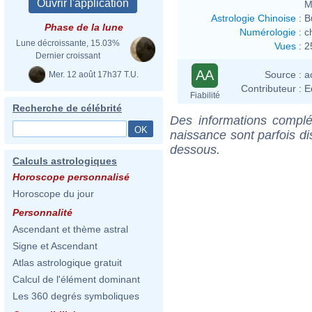
M
Astrologie Chinoise
:
B
Phase de la lune
Numérologie
:
c
Lune décroissante, 15.03%
Vues
:
2
Dernier croissant
AA
Source :
a
Mer. 12 août 17h37 T.U.
Contributeur :
E
Fiabilité
Recherche de célébrité
Des informations complé
naissance sont parfois di
dessous.
Calculs astrologiques
Horoscope personnalisé
Horoscope du jour
Personnalité
Ascendant et thème astral
Signe et Ascendant
Atlas astrologique gratuit
Calcul de l'élément dominant
Les 360 degrés symboliques