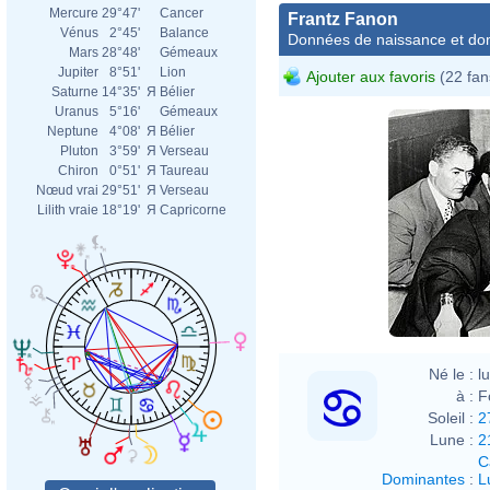
Mercure
29°47'
Cancer
Frantz Fanon
Vénus
2°45'
Balance
Données de naissance et dom
Mars
28°48'
Gémeaux
Jupiter
8°51'
Lion
Ajouter aux favoris
(22 fan
Saturne
14°35'
Я
Bélier
Uranus
5°16'
Gémeaux
Neptune
4°08'
Я
Bélier
Pluton
3°59'
Я
Verseau
Chiron
0°51'
Я
Taureau
Nœud vrai
29°51'
Я
Verseau
Lilith vraie
18°19'
Я
Capricorne
Né le :
l
à :
F
Soleil :
2
Lune :
2
C
Dominantes
:
L