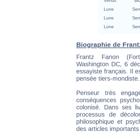
Vénus
BiQ
Lune
Sem
Lune
Sem
Lune
Sem
Biographie de Frantz
Frantz Fanon (Fort
Washington DC, 6 déce
essayiste français. Il 
pensée tiers-mondiste.
Penseur très engag
conséquences psychol
colonisé. Dans ses li
processus de décoloni
philosophique et psych
des articles importants 