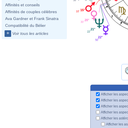
38'
Affinités et conseils
15°
Affinités de couples célèbres
10'
2
Ava Gardner et Frank Sinatra
20°
30'
Compatibilité du Bélier
21°
22'
+
Voir tous les articles
22°
50'
Afficher les aspec
Afficher les aspe
Afficher les aspe
Afficher les aspe
Afficher les astér
Afficher les a