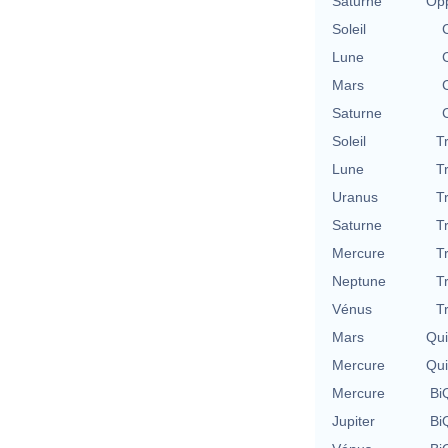
Saturne
Opp
Soleil
Lune
Mars
Saturne
Soleil
T
Lune
T
Uranus
T
Saturne
T
Mercure
T
Neptune
T
Vénus
T
Mars
Qu
Mercure
Qu
Mercure
BiQ
Jupiter
BiQ