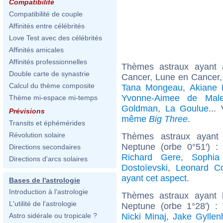
Compatibilité
Compatibilité de couple
Affinités entre célébrités
Love Test avec des célébrités
Affinités amicales
Affinités professionnelles
Thèmes astraux ayant
Double carte de synastrie
Cancer, Lune en Cancer,
Calcul du thème composite
Tana Mongeau
,
Akiane 
Yvonne-Aimee de Males
Thème mi-espace mi-temps
Goldman
,
La Goulue
...
Prévisions
même
Big Three
.
Transits et éphémérides
Révolution solaire
Thèmes astraux ayant
Neptune (orbe 0°51') 
Directions secondaires
Richard Gere
,
Sophia
Directions d'arcs solaires
Dostoïevski
,
Leonard C
ayant cet aspect
.
Bases de l'astrologie
Introduction à l'astrologie
Thèmes astraux ayant 
L'utilité de l'astrologie
Neptune (orbe 1°28') :
Nicki Minaj
,
Jake Gyllen
Astro sidérale ou tropicale ?