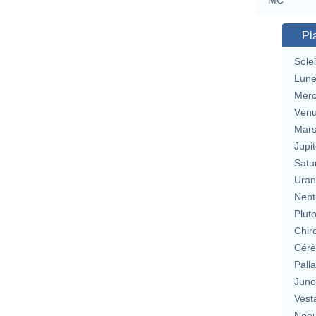
MC
Pl
Solei
Lun
Merc
Vén
Mar
Jupit
Satu
Uran
Nept
Plut
Chir
Cérè
Pall
Jun
Vest
Noeu