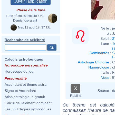
Phase de la lune
Lune décroissante, 40.47%
Dernier croissant
Mer. 12 août 17h37 T.U.
Né le :
j
à :
J
Soleil :
2
Recherche de célébrité
Lune :
1
L
Dominantes
:
S
F
Calculs astrologiques
Astrologie Chinoise
:
C
Horoscope personnalisé
Numérologie
:
c
Horoscope du jour
Taille :
F
Vues
:
5
Personnalité
Ascendant et thème astral
X
Source :
d
Signe et Ascendant
Fiabilité
Atlas astrologique gratuit
Calcul de l'élément dominant
Ce thème est calculé 
Les 360 degrés symboliques
connaissez l'heure de na