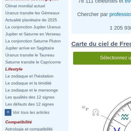
78 111 célébrités et
év
Climat mondial actuel
Uranus transite les Gémeaux
Chercher par
professi
Actualité planétaire de 2025
La conjonction Jupiter Uranus
1 205 9
Jupiter et Saturne en Verseau
La conjonction Saturne Pluton
Carte du ciel de Fre
Jupiter arrive en Sagittaire
Uranus transite le Taureau
Sélectionnez u
Saturne transite le Capricorne
Lifestyle
Le zodiaque et l'hésitation
Le zodiaque et la timidité
Le zodiaque et le mensonge
Les qualités des 12 signes
Les défauts des 12 signes
49'
2°
+
Voir tous les articles
Compatibilité
Astrologie et compatibilité