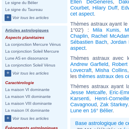
Ellen DeGeneres
,
Dak
Le signe du Bélier
Courbet
,
Hilary Duff
,
Ed
Le signe du Taureau
cet aspect
.
+
Voir tous les articles
Thèmes astraux ayant le
1°02') :
Mila Kunis
,
M
Articles astrologiques
Chaplin
,
Rachel McAda
Aspects planétaires
Sébastien Bach
,
Jordan 
La conjonction Mercure Vénus
aspect
.
La conjonction Soleil Mercure
Thèmes astraux avec 
Lune AS en dissonance
Andrew Garfield
,
Robert
La conjonction Soleil Vénus
Lovecraft
,
Misha Collins
+
Voir tous les articles
les
thèmes astraux des cé
Caractérologie
Thèmes astraux ayant l
La maison VI dominante
Jesse Metcalfe
,
Eric-Em
La maison VII dominante
Karsenti
,
Henri-Corneill
La maison VIII dominante
Cavagnoud
,
Zak Starkey
Lune en 16° Bélier
.
La maison IX dominante
+
Voir tous les articles
Base astrologique de cé
Évènements astrologiques