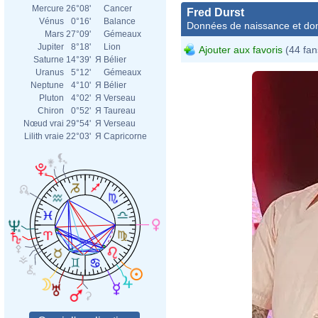
Mercure
26°08'
Cancer
Fred Durst
Vénus
0°16'
Balance
Données de naissance et dom
Mars
27°09'
Gémeaux
Jupiter
8°18'
Lion
Ajouter aux favoris
(44 fan
Saturne
14°39'
Я
Bélier
Uranus
5°12'
Gémeaux
Neptune
4°10'
Я
Bélier
Pluton
4°02'
Я
Verseau
Chiron
0°52'
Я
Taureau
Nœud vrai
29°54'
Я
Verseau
Lilith vraie
22°03'
Я
Capricorne