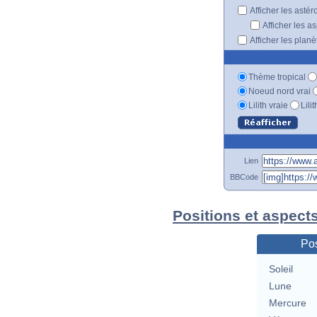
Afficher les astér
Afficher les a
Afficher les plan
Thème tropical
Noeud nord vrai
Lilith vraie
Lili
Lien
BBCode
Positions et aspect
Pos
Soleil
Lune
Mercure