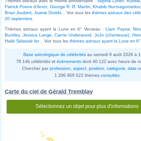
Thèmes astraux avec le même anniversaire :
Sophia Loren
,
Russie
Patrick Poivre d'Arvor
,
George R. R. Martin
,
Khabib Nurmagomedov
Brian Joubert
,
Joanie Dodds
... Voir tous les
thèmes astraux des célé
20 septembre
.
Thèmes astraux ayant la Lune en 6° Verseau :
Liam Payne
,
Nin
Buckley
,
Jessica Lange
,
Carrie Underwood
,
JoJo (chanteuse)
,
Hen
Hailé Sélassié Ier
... Voir tous les
thèmes astraux ayant la Lune en 6
Base astrologique de célébrités
au samedi 8 août 2026 à 
78 146 célébrités et
évènements
dont 40 122 avec heure de n
Chercher par
profession
,
aspect
,
position
,
catégorie
,
date
o
1 206 859 522 thèmes
consultés
Carte du ciel de Gérald Tremblay
Sélectionnez un objet pour plus d'informations
14'
6°