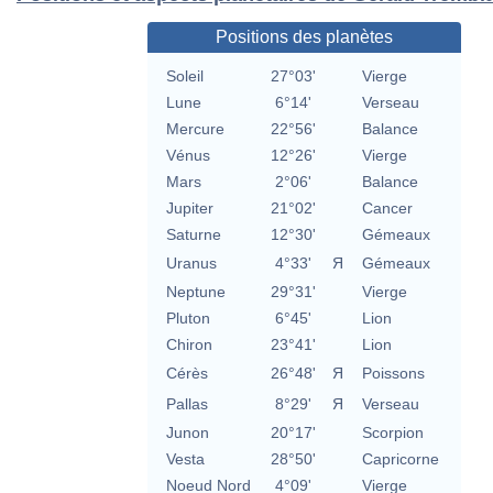
Positions des planètes
Soleil
27°03'
Vierge
Lune
6°14'
Verseau
Mercure
22°56'
Balance
Vénus
12°26'
Vierge
Mars
2°06'
Balance
Jupiter
21°02'
Cancer
Saturne
12°30'
Gémeaux
Uranus
4°33'
Я
Gémeaux
Neptune
29°31'
Vierge
Pluton
6°45'
Lion
Chiron
23°41'
Lion
Cérès
26°48'
Я
Poissons
Pallas
8°29'
Я
Verseau
Junon
20°17'
Scorpion
Vesta
28°50'
Capricorne
Noeud Nord
4°09'
Vierge