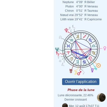
Neptune
4°09'
Я
Bélier
Pluton
4°00'
Я
Verseau
Chiron
0°51'
Я
Taureau
Nœud vrai
29°52'
Я
Verseau
Lilith vraie
19°41'
Я
Capricorne
Phase de la lune
Lune décroissante, 22.46%
Dernier croissant
Mer. 12 août 17h37 T.U.