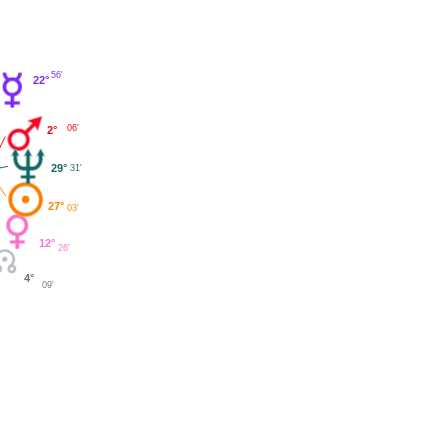
56'
22°
06'
2°
29°
31'
27°
03'
12°
26'
4°
09'