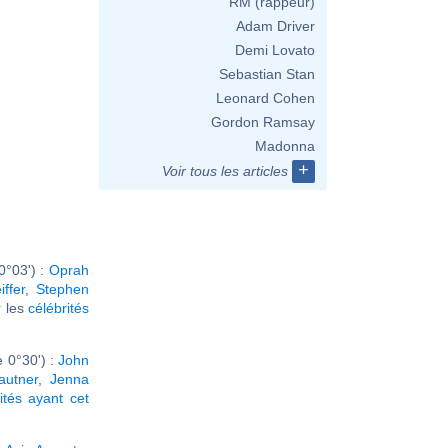
RM (rappeur)
Adam Driver
Demi Lovato
Sebastian Stan
Leonard Cohen
Gordon Ramsay
Madonna
+
Voir tous les articles
0°03') :
Oprah
iffer
,
Stephen
ir les
célébrités
 0°30') :
John
autner
,
Jenna
ités ayant cet