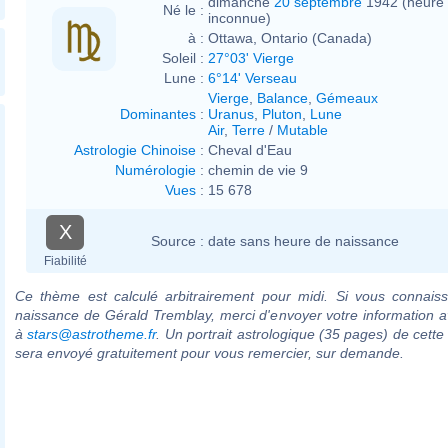
dimanche
20 septembre
1942 (heure
Né le :
inconnue)
à :
Ottawa, Ontario (Canada)
Soleil :
27°03' Vierge
Lune :
6°14' Verseau
Vierge
,
Balance
,
Gémeaux
Dominantes
:
Uranus
,
Pluton
,
Lune
Air
,
Terre
/
Mutable
Astrologie Chinoise
:
Cheval d'Eau
Numérologie
:
chemin de vie 9
Vues
:
15 678
X
Source :
date sans heure de naissance
Fiabilité
Ce thème est calculé arbitrairement pour midi. Si vous connaiss
naissance de Gérald Tremblay, merci d'envoyer votre information 
à
stars@astrotheme.fr
. Un portrait astrologique (35 pages) de cette
sera envoyé gratuitement pour vous remercier, sur demande.