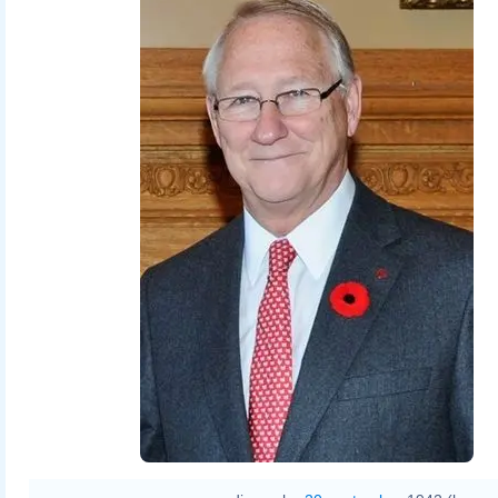
Signing_the_Guest_Book_(2).jpg
US Mission Canada
MTLskyline