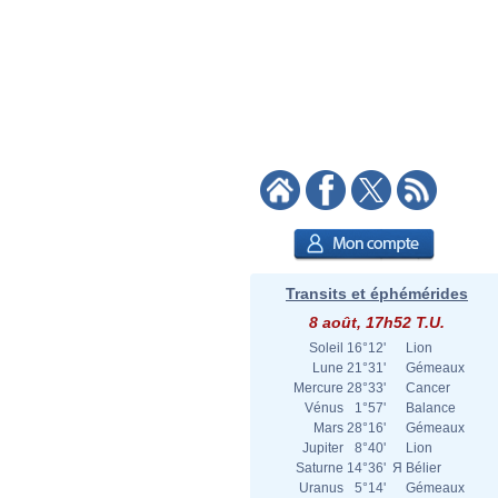
Transits et éphémérides
8 août, 17h52 T.U.
Soleil
16°12'
Lion
Lune
21°31'
Gémeaux
Mercure
28°33'
Cancer
Vénus
1°57'
Balance
Mars
28°16'
Gémeaux
Jupiter
8°40'
Lion
Saturne
14°36'
Я
Bélier
Uranus
5°14'
Gémeaux