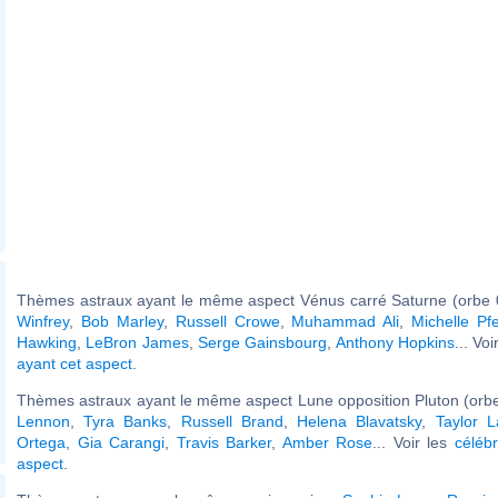
Thèmes astraux ayant le même aspect Vénus carré Saturne (orbe 
Winfrey
,
Bob Marley
,
Russell Crowe
,
Muhammad Ali
,
Michelle Pfe
Hawking
,
LeBron James
,
Serge Gainsbourg
,
Anthony Hopkins
... Vo
ayant cet aspect
.
Thèmes astraux ayant le même aspect Lune opposition Pluton (orbe
Lennon
,
Tyra Banks
,
Russell Brand
,
Helena Blavatsky
,
Taylor L
Ortega
,
Gia Carangi
,
Travis Barker
,
Amber Rose
... Voir les
célébr
aspect
.