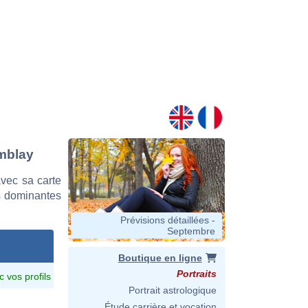
emblay
vec sa carte
es dominantes
Prévisions détaillées -
Septembre
Boutique en ligne
Portraits
c vos profils
Portrait astrologique
Étude carrière et vocation