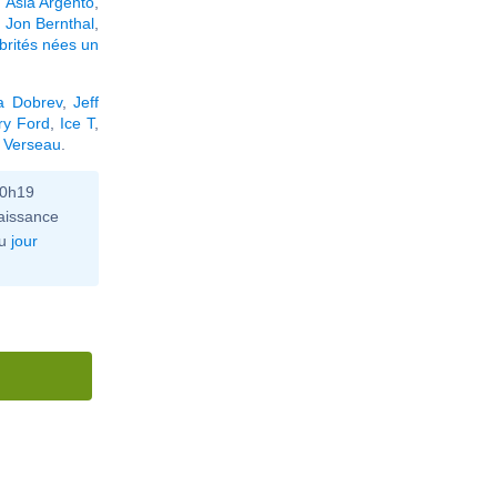
,
Asia Argento
,
,
Jon Bernthal
,
brités nées un
a Dobrev
,
Jeff
ry Ford
,
Ice T
,
° Verseau
.
10h19
aissance
u
jour