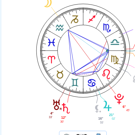
6°
45'
4°
21°
12°
33'
16°
02'
30'
55'