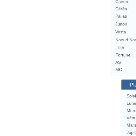
Chiron
Cérès
Pallas
Junon
Vesta
Noeud No
Lilith
Fortune
AS
MC
Pl
Solei
Lun
Merc
Vén
Mar
Jupit