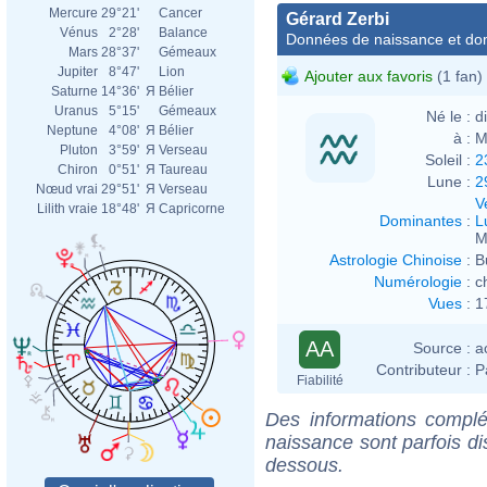
Mercure
29°21'
Cancer
Gérard Zerbi
Vénus
2°28'
Balance
Données de naissance et dom
Mars
28°37'
Gémeaux
Jupiter
8°47'
Lion
Ajouter aux favoris
(1 fan)
Saturne
14°36'
Я
Bélier
Uranus
5°15'
Gémeaux
Né le :
d
Neptune
4°08'
Я
Bélier
à :
M
Pluton
3°59'
Я
Verseau
Soleil :
2
Chiron
0°51'
Я
Taureau
Lune :
2
Nœud vrai
29°51'
Я
Verseau
V
Lilith vraie
18°48'
Я
Capricorne
Dominantes
:
L
M
Astrologie Chinoise
:
B
Numérologie
:
c
Vues
:
1
AA
Source :
a
Contributeur :
P
Fiabilité
Des informations complé
naissance sont parfois di
dessous.