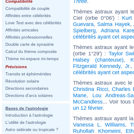
Three
.
Compatibilité
Compatibilité de couple
Thèmes astraux ayant l
Affinités entre célébrités
Ciel (orbe 0°06') :
Kurt
Love Test avec des célébrités
Guevara
,
Salma Hayek
,
Spielberg
,
Adriana Kar
Affinités amicales
célébrités ayant cet aspe
Affinités professionnelles
Double carte de synastrie
Thèmes astraux ayant l
Calcul du thème composite
(orbe 1°29') :
Taylor Swi
Thème mi-espace mi-temps
Halsey (chanteuse)
,
K
Fitzgerald Kennedy, Jr.
Prévisions
célébrités ayant cet aspe
Transits et éphémérides
Révolution solaire
Thèmes astraux avec le
Directions secondaires
Christina Ricci
,
Charles 
Mane
,
Lou Andreas-Sa
Directions d'arcs solaires
McCandless
... Voir tous
un 12 février
.
Bases de l'astrologie
Introduction à l'astrologie
Thèmes astraux ayant la
L'utilité de l'astrologie
Vanessa L. Williams
,
T
Astro sidérale ou tropicale ?
Ruhollah Khomeini
,
Et