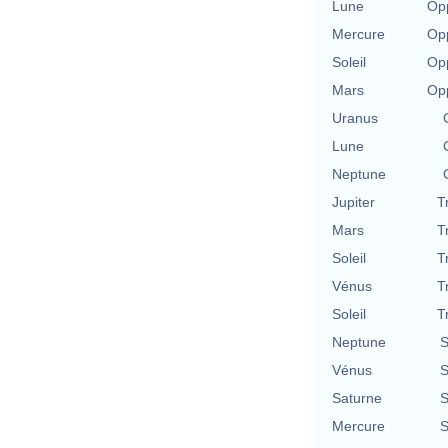
Lune
Opp
Mercure
Opp
Soleil
Opp
Mars
Opp
Uranus
Lune
Neptune
Jupiter
T
Mars
T
Soleil
T
Vénus
T
Soleil
T
Neptune
S
Vénus
S
Saturne
S
Mercure
S