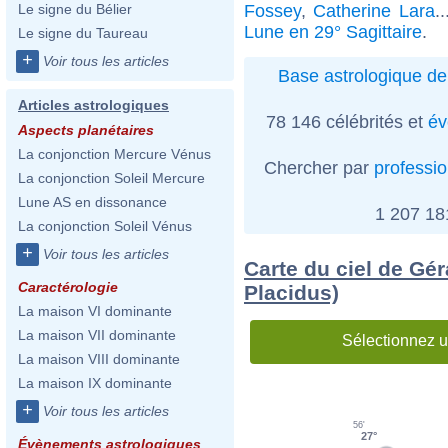
Fossey
,
Catherine Lara
.
Le signe du Bélier
Lune en 29° Sagittaire
.
Le signe du Taureau
+
Voir tous les articles
Base astrologique de
Articles astrologiques
78 146 célébrités et
év
Aspects planétaires
La conjonction Mercure Vénus
Chercher par
professi
La conjonction Soleil Mercure
Lune AS en dissonance
1 207 1
La conjonction Soleil Vénus
+
Voir tous les articles
Carte du ciel de Gér
Caractérologie
Placidus)
La maison VI dominante
La maison VII dominante
Sélectionnez u
La maison VIII dominante
La maison IX dominante
+
Voir tous les articles
56'
27°
Évènements astrologiques