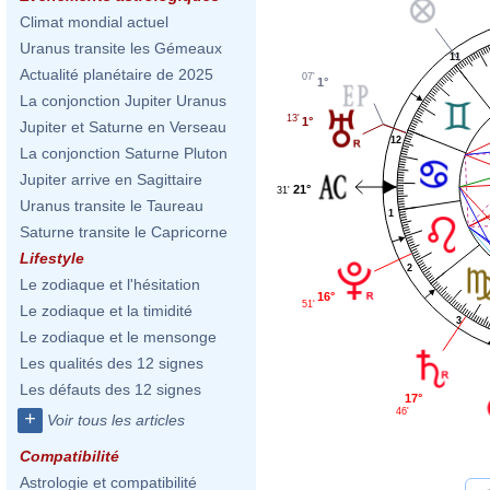
Climat mondial actuel
Uranus transite les Gémeaux
11
Actualité planétaire de 2025
07'
1°
La conjonction Jupiter Uranus
13'
1°
Jupiter et Saturne en Verseau
12
La conjonction Saturne Pluton
Jupiter arrive en Sagittaire
21°
31'
Uranus transite le Taureau
1
Saturne transite le Capricorne
Lifestyle
2
Le zodiaque et l'hésitation
16°
51'
Le zodiaque et la timidité
3
Le zodiaque et le mensonge
Les qualités des 12 signes
Les défauts des 12 signes
17°
46'
+
Voir tous les articles
Compatibilité
Astrologie et compatibilité