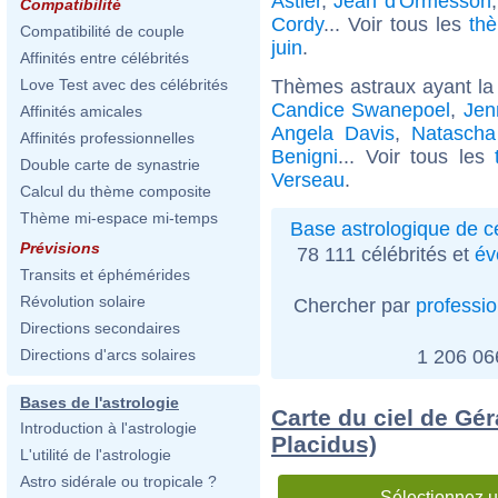
Astier
,
Jean d'Ormesson
Compatibilité
Cordy
... Voir tous les
thè
Compatibilité de couple
juin
.
Affinités entre célébrités
Thèmes astraux ayant la
Love Test avec des célébrités
Candice Swanepoel
,
Jen
Affinités amicales
Angela Davis
,
Natasch
Affinités professionnelles
Benigni
... Voir tous les
Double carte de synastrie
Verseau
.
Calcul du thème composite
Thème mi-espace mi-temps
Base astrologique de cé
Prévisions
78 111 célébrités et
év
Transits et éphémérides
Révolution solaire
Chercher par
professi
Directions secondaires
1 206 0
Directions d'arcs solaires
Bases de l'astrologie
Carte du ciel de Gé
Introduction à l'astrologie
Placidus)
L'utilité de l'astrologie
Astro sidérale ou tropicale ?
Sélectionnez u