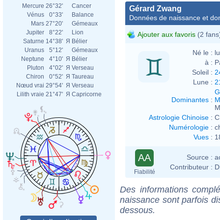
Mercure
26°32'
Cancer
Gérard Zwang
Vénus
0°33'
Balance
Données de naissance et dom
Mars
27°20'
Gémeaux
Jupiter
8°22'
Lion
Ajouter aux favoris
(2 fans
Saturne
14°38'
Я
Bélier
Uranus
5°12'
Gémeaux
Né le :
l
Neptune
4°10'
Я
Bélier
à :
P
Pluton
4°02'
Я
Verseau
Soleil :
2
Chiron
0°52'
Я
Taureau
Lune :
2
Nœud vrai
29°54'
Я
Verseau
G
Lilith vraie
21°47'
Я
Capricorne
Dominantes
:
M
M
Astrologie Chinoise
:
C
Numérologie
:
c
Vues
:
1
AA
Source :
a
Contributeur :
D
Fiabilité
Des informations complé
naissance sont parfois di
dessous.