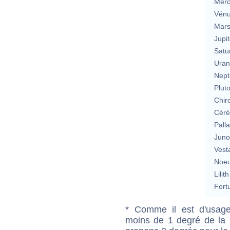
Merc
Vén
Mar
Jupit
Satu
Uran
Nept
Plut
Chir
Cérè
Pall
Jun
Vest
Noeu
Lilith
Fort
* Comme il est d'usage
moins de 1 degré de la m