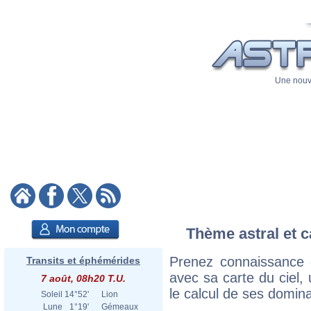
Une nouve
Thème astral et c
Prenez connaissance
Transits et éphémérides
avec sa carte du ciel, 
7 août, 08h20 T.U.
le calcul de ses domina
Soleil
14°52'
Lion
Lune
1°19'
Gémeaux