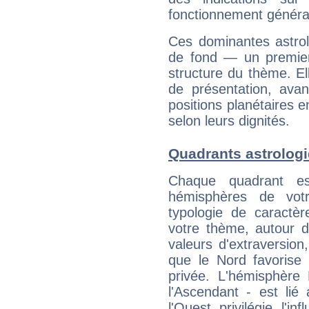
fonctionnement généra
Ces dominantes astrol
de fond — un premie
structure du thème. Ell
de présentation, avant
positions planétaires 
selon leurs dignités.
Quadrants astrolog
Chaque quadrant e
hémisphères de vo
typologie de caractè
votre thème, autour d
valeurs d'extraversion,
que le Nord favorise l'
privée. L'hémisphère 
l'Ascendant - est lié
l'Ouest privilégie l'i