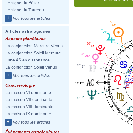
Le signe du Bélier
Le signe du Taureau
+
Voir tous les articles
27'
24°
34'
Articles astrologiques
27°
Aspects planétaires
30'
La conjonction Mercure Vénus
18°
11
La conjonction Soleil Mercure
37'
26°
Lune AS en dissonance
30'
1°
La conjonction Soleil Vénus
12
+
Voir tous les articles
19°
15'
Caractérologie
1
La maison VI dominante
1°
07'
La maison VII dominante
2
La maison VIII dominante
La maison IX dominante
+
3
Voir tous les articles
Évènements astrologiques