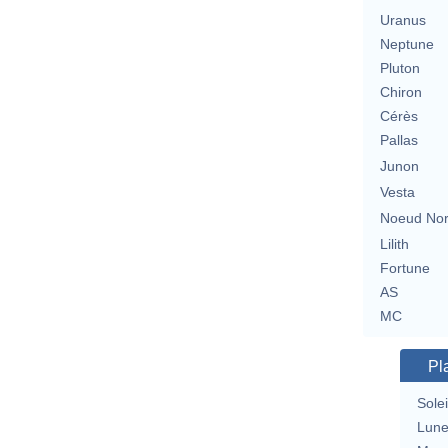
Uranus
Neptune
Pluton
Chiron
Cérès
Pallas
Junon
Vesta
Noeud No
Lilith
Fortune
AS
MC
Pl
Solei
Lun