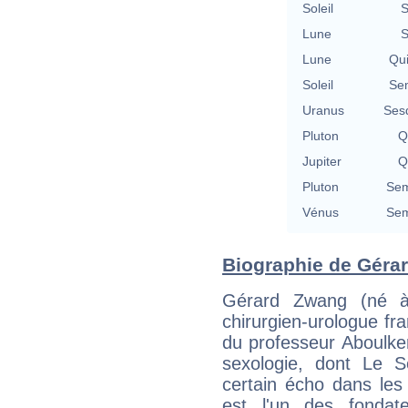
Soleil
S
Lune
S
Lune
Qu
Soleil
Se
Uranus
Ses
Pluton
Q
Jupiter
Q
Pluton
Sem
Vénus
Sem
Biographie de Gérar
Gérard Zwang (né à
chirurgien-urologue fr
du professeur Aboulke
sexologie, dont Le 
certain écho dans les
est l'un des fondat