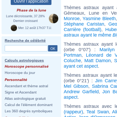
Thèmes astraux ayant
Phase de la lune
Gémeaux, Lune en Ver
Lune décroissante, 37.28%
Monroe
,
Yasmine Bleeth
Dernier croissant
Stéphane Caristan
,
Geo
Mer. 12 août 17h37 T.U.
Carrière (football)
,
Hube
astraux ayant le même
B
Recherche de célébrité
Thèmes astraux ayant 
(orbe 0°07') :
Marilyn
Portman
,
Léonard de V
Coluche
,
Matt Damon
,
S
Calculs astrologiques
ayant cet aspect
.
Horoscope personnalisé
Horoscope du jour
Thèmes astraux ayant l
Personnalité
(orbe 0°21') :
Jim Carre
Mel Gibson
,
Sabrina Ca
Ascendant et thème astral
Andrew Garfield
,
Jon B
Signe et Ascendant
aspect
.
Atlas astrologique gratuit
Calcul de l'élément dominant
Thèmes astraux avec l
Les 360 degrés symboliques
(rappeur)
,
Teal Swan
,
Al