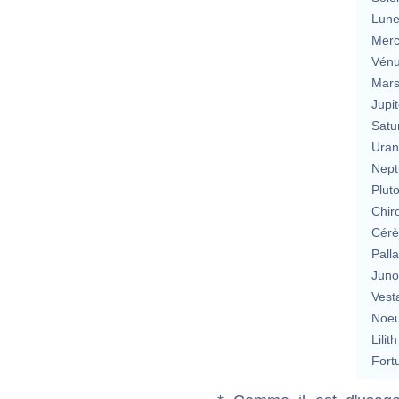
Lun
Merc
Vén
Mar
Jupit
Satu
Uran
Nept
Plut
Chir
Cérè
Pall
Jun
Vest
Noeu
Lilith
Fort