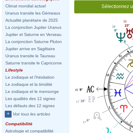
Climat mondial actuel
Sélectionnez u
Uranus transite les Gémeaux
Actualité planétaire de 2025
55'
23°
La conjonction Jupiter Uranus
24'
6°
Jupiter et Saturne en Verseau
La conjonction Saturne Pluton
Jupiter arrive en Sagittaire
Uranus transite le Taureau
11
Saturne transite le Capricorne
Lifestyle
12
Le zodiaque et l'hésitation
Le zodiaque et la timidité
9°
41'
Le zodiaque et le mensonge
Les qualités des 12 signes
18°
17'
Les défauts des 12 signes
1
+
Voir tous les articles
6°
17'
Compatibilité
2
Astrologie et compatibilité