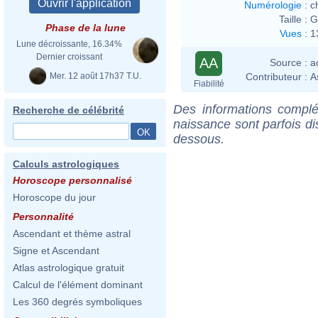
Numérologie
:
c
Taille :
G
Phase de la lune
Vues
:
1
Lune décroissante, 16.34%
Dernier croissant
AA
Source :
a
Mer. 12 août 17h37 T.U.
Contributeur :
A
Fiabilité
Des informations complé
Recherche de célébrité
naissance sont parfois di
dessous.
Calculs astrologiques
Horoscope personnalisé
Horoscope du jour
Personnalité
Ascendant et thème astral
Signe et Ascendant
Atlas astrologique gratuit
Calcul de l'élément dominant
Les 360 degrés symboliques