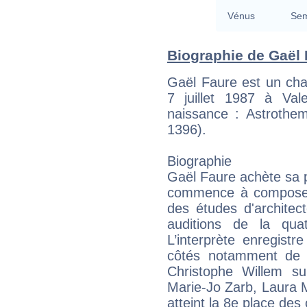
Vénus
Sem
Biographie de Gaël F
Gaël Faure est un cha
7 juillet 1987 à Va
naissance : Astrothem
1396).
Biographie
Gaël Faure achète sa p
commence à composer l
des études d'architect
auditions de la qua
L’interprète enregistre
côtés notamment de 
Christophe Willem s
Marie-Jo Zarb, Laura 
atteint la 8e place des