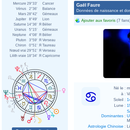
Mercure
29°33'
Cancer
Gaël Faure
Vénus
2°36'
Balance
Données de naissance et dom
Mars
28°42'
Gémeaux
Jupiter
8°49'
Lion
Ajouter aux favoris
(7 fans
Saturne
14°36'
Я
Bélier
Uranus
5°15'
Gémeaux
Neptune
4°08'
Я
Bélier
Pluton
3°59'
Я
Verseau
Chiron
0°51'
Я
Taureau
Nœud vrai
29°51'
Я
Verseau
Lilith vraie
18°34'
Я
Capricorne
Né le :
m
à :
V
Soleil :
1
Lune :
1
S
Dominantes
:
U
M
Astrologie Chinoise
:
L