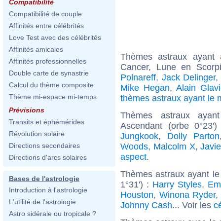
Compatibilité
Compatibilité de couple
Affinités entre célébrités
Love Test avec des célébrités
Affinités amicales
Thèmes astraux ayant
Affinités professionnelles
Cancer, Lune en Scorp
Double carte de synastrie
Polnareff
,
Jack Delinger
Calcul du thème composite
Mike Hegan
,
Alain Glav
Thème mi-espace mi-temps
thèmes astraux ayant l
Prévisions
Thèmes astraux ayan
Transits et éphémérides
Ascendant (orbe 0°23'
Révolution solaire
Jungkook
,
Dolly Parton
Woods
,
Malcolm X
,
Javi
Directions secondaires
aspect
.
Directions d'arcs solaires
Thèmes astraux ayant le
Bases de l'astrologie
1°31') :
Harry Styles
,
Em
Introduction à l'astrologie
Houston
,
Winona Ryder
,
L'utilité de l'astrologie
Johnny Cash
... Voir les
c
Astro sidérale ou tropicale ?