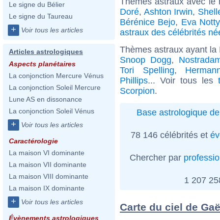
Thèmes astraux avec le
Le signe du Bélier
Doré
,
Ashton Irwin
,
Shell
Le signe du Taureau
Bérénice Bejo
,
Eva Notty
+
Voir tous les articles
astraux des célébrités née
Thèmes astraux ayant la 
Articles astrologiques
Snoop Dogg
,
Nostrada
Aspects planétaires
Tori Spelling
,
Herman
La conjonction Mercure Vénus
Phillips
... Voir tous les
La conjonction Soleil Mercure
Scorpion
.
Lune AS en dissonance
La conjonction Soleil Vénus
Base astrologique de
+
Voir tous les articles
78 146 célébrités et
év
Caractérologie
La maison VI dominante
Chercher par
professi
La maison VII dominante
La maison VIII dominante
1 207 2
La maison IX dominante
+
Voir tous les articles
Carte du ciel de Gaë
Évènements astrologiques