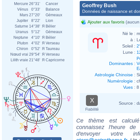
Mercure
26°31'
Cancer
Geoffrey Bush
Vénus
0°33'
Balance
Données de naissance et dom
Mars
27°20'
Gémeaux
Jupiter
8°22'
Lion
Ajouter aux favoris
(aucun 
Saturne
14°38'
Я
Bélier
Uranus
5°12'
Gémeaux
Né le :
m
Neptune
4°10'
Я
Bélier
à :
L
Pluton
4°02'
Я
Verseau
Soleil :
2
Chiron
0°52'
Я
Taureau
Lune :
1
Nœud vrai
29°54'
Я
Verseau
P
Lilith vraie
21°48'
Я
Capricorne
Dominantes
:
V
E
Astrologie Chinoise
:
S
Numérologie
:
c
Vues
:
8
X
Source :
d
Fiabilité
Ce thème est calculé 
connaissez l'heure de
d'envoyer votre i