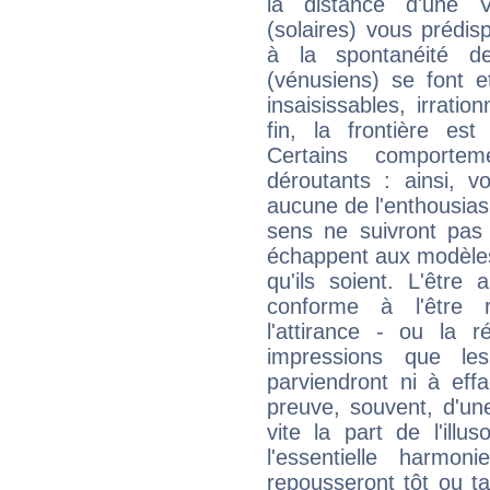
la distance d'une V
(solaires) vous prédi
à la spontanéité d
(vénusiens) se font e
insaisissables, irratio
fin, la frontière est 
Certains comporteme
déroutants : ainsi, v
aucune de l'enthousia
sens ne suivront pas
échappent aux modèles
qu'ils soient. L'êtr
conforme à l'être r
l'attirance - ou la r
impressions que l
parviendront ni à effa
preuve, souvent, d'un
vite la part de l'ill
l'essentielle harmo
repousseront tôt ou t