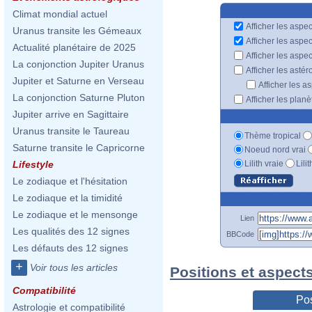
Climat mondial actuel
Afficher les aspec
Uranus transite les Gémeaux
Afficher les aspe
Actualité planétaire de 2025
Afficher les aspe
La conjonction Jupiter Uranus
Afficher les astér
Jupiter et Saturne en Verseau
Afficher les a
La conjonction Saturne Pluton
Afficher les plan
Jupiter arrive en Sagittaire
Uranus transite le Taureau
Thème tropical
Saturne transite le Capricorne
Noeud nord vrai
Lilith vraie
Lili
Lifestyle
Le zodiaque et l'hésitation
Le zodiaque et la timidité
Le zodiaque et le mensonge
Lien
Les qualités des 12 signes
BBCode
Les défauts des 12 signes
+
Voir tous les articles
Positions et aspect
Compatibilité
Pos
Astrologie et compatibilité