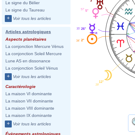
3°
Le signe du Bélier
Le signe du Taureau
57'
5°
+
Voir tous les articles
26°
35'
Articles astrologiques
Aspects planétaires
2°
34'
La conjonction Mercure Vénus
La conjonction Soleil Mercure
Lune AS en dissonance
La conjonction Soleil Vénus
+
Voir tous les articles
12°
29'
Caractérologie
La maison VI dominante
La maison VII dominante
La maison VIII dominante
La maison IX dominante
+
Voir tous les articles
Évènements astrologiques