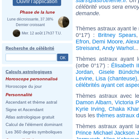
stars@astrotheme.fr
. Un 
célébrité vous sera envoy
Phase de la lune
demande.
Lune décroissante, 37.38%
Dernier croissant
Thèmes astraux ayant le
Mer. 12 août 17h37 T.U.
0°17') :
Britney Spears
Efron
,
Demi Moore
,
Alex
Streisand
,
Andy Warhol
..
Recherche de célébrité
Thèmes astraux ayant 
(orbe 0°17') :
Élisabeth 
Jordan
,
Gisele Bündch
Calculs astrologiques
Levine
,
Lisa (chanteuse)
Horoscope personnalisé
célébrités ayant cet aspe
Horoscope du jour
Personnalité
Thèmes astraux avec l
Damon Albarn
,
Victoria P
Ascendant et thème astral
Kyrie Irving
,
Chaka Kha
Signe et Ascendant
tous les
thèmes astraux d
Atlas astrologique gratuit
Calcul de l'élément dominant
Thèmes astraux ayant l
Les 360 degrés symboliques
Prince Michael Jackson J