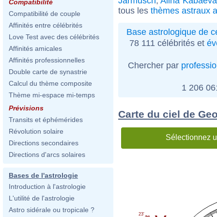
Jarmusch
,
Alina Kabaeva
Compatibilité
tous les
thèmes astraux a
Compatibilité de couple
Affinités entre célébrités
Base astrologique de cé
Love Test avec des célébrités
78 111 célébrités et
év
Affinités amicales
Affinités professionnelles
Chercher par
professi
Double carte de synastrie
Calcul du thème composite
1 206 0
Thème mi-espace mi-temps
Prévisions
Carte du ciel de Ge
Transits et éphémérides
Révolution solaire
Sélectionnez u
Directions secondaires
Directions d'arcs solaires
Bases de l'astrologie
Introduction à l'astrologie
L'utilité de l'astrologie
Astro sidérale ou tropicale ?
23'