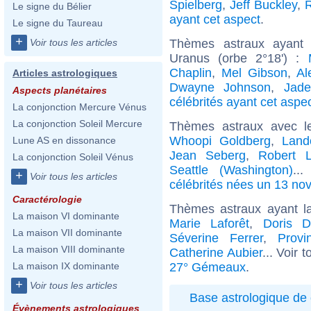
Spielberg
,
Jeff Buckley
,
Le signe du Bélier
ayant cet aspect
.
Le signe du Taureau
+
Thèmes astraux ayant 
Voir tous les articles
Uranus (orbe 2°18') :
Chaplin
,
Mel Gibson
,
Al
Articles astrologiques
Dwayne Johnson
,
Jade
Aspects planétaires
célébrités ayant cet aspe
La conjonction Mercure Vénus
La conjonction Soleil Mercure
Thèmes astraux avec l
Whoopi Goldberg
,
Land
Lune AS en dissonance
Jean Seberg
,
Robert 
La conjonction Soleil Vénus
Seattle (Washington)
..
+
Voir tous les articles
célébrités nées un 13 n
Caractérologie
Thèmes astraux ayant 
La maison VI dominante
Marie Laforêt
,
Doris D
La maison VII dominante
Séverine Ferrer
,
Provi
La maison VIII dominante
Catherine Aubier
... Voir 
27° Gémeaux
.
La maison IX dominante
+
Voir tous les articles
Base astrologique de 
Évènements astrologiques