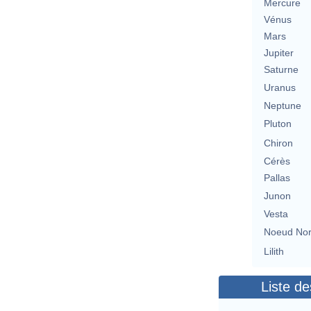
Mercure
Vénus
Mars
Jupiter
Saturne
Uranus
Neptune
Pluton
Chiron
Cérès
Pallas
Junon
Vesta
Noeud No
Lilith
Liste de