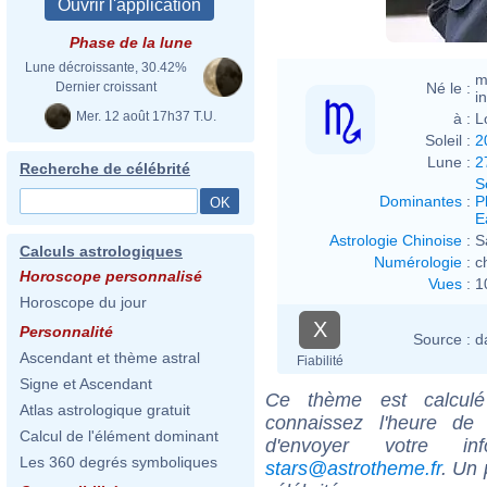
Phase de la lune
Lune décroissante, 30.42%
m
Né le :
Dernier croissant
i
Mer. 12 août 17h37 T.U.
à :
L
Soleil :
2
Lune :
2
Recherche de célébrité
S
Dominantes
:
P
E
Astrologie Chinoise
:
S
Calculs astrologiques
Numérologie
:
c
Horoscope personnalisé
Vues
:
1
Horoscope du jour
X
Personnalité
Source :
d
Ascendant et thème astral
Fiabilité
Signe et Ascendant
Ce thème est calculé 
Atlas astrologique gratuit
connaissez l'heure de
Calcul de l'élément dominant
d'envoyer votre i
Les 360 degrés symboliques
stars@astrotheme.fr
. Un 