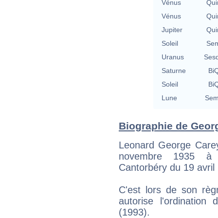
Vénus
Qui
Vénus
Qui
Jupiter
Qui
Soleil
Sem
Uranus
Sesq
Saturne
BiQ
Soleil
BiQ
Lune
Semi
Biographie de Georg
Leonard George Carey,
novembre 1935 à 
Cantorbéry du 19 avril
C'est lors de son règ
autorise l'ordinatio
(1993).