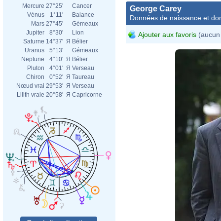
Mercure
27°25'
Cancer
George Carey
Vénus
1°11'
Balance
Données de naissance et dom
Mars
27°45'
Gémeaux
Jupiter
8°30'
Lion
Ajouter aux favoris
(aucun 
Saturne
14°37'
Я
Bélier
Uranus
5°13'
Gémeaux
Neptune
4°10'
Я
Bélier
Pluton
4°01'
Я
Verseau
Chiron
0°52'
Я
Taureau
Nœud vrai
29°53'
Я
Verseau
Lilith vraie
20°58'
Я
Capricorne