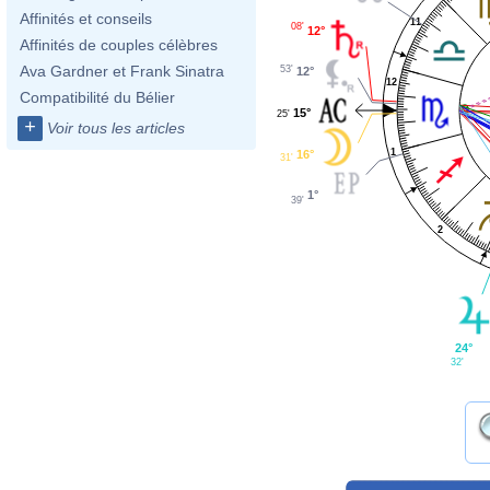
Affinités et conseils
11
08'
12°
Affinités de couples célèbres
Ava Gardner et Frank Sinatra
53'
12°
12
Compatibilité du Bélier
15°
25'
+
Voir tous les articles
1
16°
31'
1°
39'
2
24°
32'