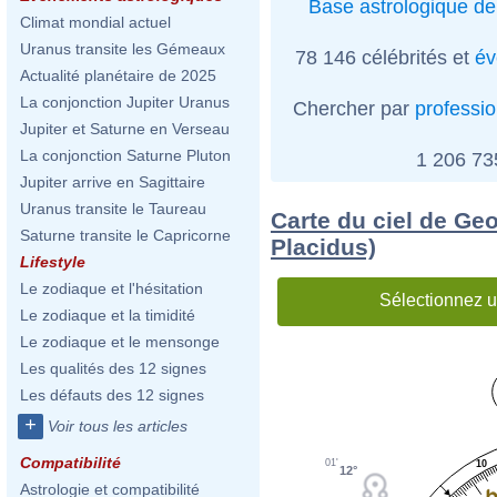
Base astrologique de
Climat mondial actuel
Uranus transite les Gémeaux
78 146 célébrités et
év
Actualité planétaire de 2025
La conjonction Jupiter Uranus
Chercher par
professi
Jupiter et Saturne en Verseau
La conjonction Saturne Pluton
1 206 7
Jupiter arrive en Sagittaire
Uranus transite le Taureau
Carte du ciel de Ge
Saturne transite le Capricorne
Placidus)
Lifestyle
Le zodiaque et l'hésitation
Sélectionnez u
Le zodiaque et la timidité
Le zodiaque et le mensonge
Les qualités des 12 signes
Les défauts des 12 signes
+
Voir tous les articles
Compatibilité
01'
10
12°
Astrologie et compatibilité