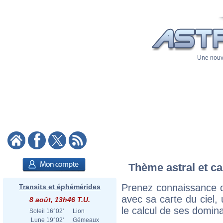
Une nouve
Thème astral et c
Prenez connaissance 
Transits et éphémérides
avec sa carte du ciel, 
8 août, 13h46 T.U.
le calcul de ses domina
Soleil
16°02'
Lion
Lune
19°02'
Gémeaux