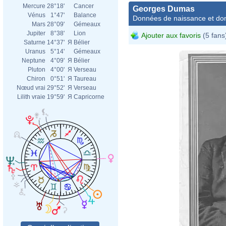
Mercure
28°18'
Cancer
Georges Dumas
Vénus
1°47'
Balance
Données de naissance et dom
Mars
28°09'
Gémeaux
Jupiter
8°38'
Lion
Ajouter aux favoris
(5 fans
Saturne
14°37'
Я
Bélier
Uranus
5°14'
Gémeaux
Neptune
4°09'
Я
Bélier
Pluton
4°00'
Я
Verseau
Chiron
0°51'
Я
Taureau
Nœud vrai
29°52'
Я
Verseau
Lilith vraie
19°59'
Я
Capricorne