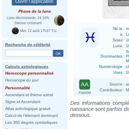
Phase de la lune
Lune décroissante, 24.16%
Dernier croissant
Né le :
m
Mer. 12 août 17h37 T.U.
à :
L
Soleil :
1
Recherche de célébrité
Lune :
1
S
Dominantes
:
P
M
Numérologie
:
c
Calculs astrologiques
Vues
:
1
Horoscope personnalisé
Horoscope du jour
AA
Source :
a
Personnalité
Contributeur :
M
Fiabilité
Ascendant et thème astral
Signe et Ascendant
Des informations complé
naissance sont parfois di
Atlas astrologique gratuit
dessous.
Calcul de l'élément dominant
Les 360 degrés symboliques