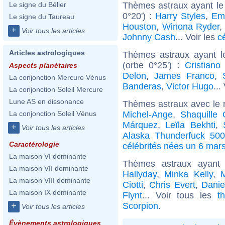
Thèmes astraux ayant le
Le signe du Bélier
0°20') :
Harry Styles
,
Em
Le signe du Taureau
Houston
,
Winona Ryder
,
+
Voir tous les articles
Johnny Cash
... Voir les
c
Articles astrologiques
Thèmes astraux ayant 
(orbe 0°25') :
Cristiano
Aspects planétaires
Delon
,
James Franco
,
La conjonction Mercure Vénus
Banderas
,
Victor Hugo
...
La conjonction Soleil Mercure
Lune AS en dissonance
Thèmes astraux avec le 
Michel-Ange
,
Shaquille 
La conjonction Soleil Vénus
Márquez
,
Leïla Bekhti
,
+
Voir tous les articles
Alaska Thunderfuck 50
Caractérologie
célébrités nées un 6 mar
La maison VI dominante
Thèmes astraux ayant
La maison VII dominante
Hallyday
,
Minka Kelly
,
M
La maison VIII dominante
Ciotti
,
Chris Evert
,
Danie
La maison IX dominante
Flynt
... Voir tous les
t
Scorpion
.
+
Voir tous les articles
Évènements astrologiques