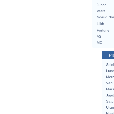
Junon
Vesta
Noeud No
Lilith
Fortune
AS
MC
Pl
Solei
Lun
Merc
Vén
Mar
Jupit
Satu
Uran
Nept