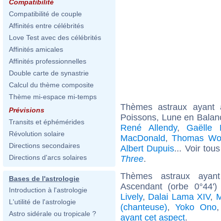
Compatibilité
Compatibilité de couple
Affinités entre célébrités
Love Test avec des célébrités
Affinités amicales
Affinités professionnelles
Double carte de synastrie
Calcul du thème composite
Thème mi-espace mi-temps
Thèmes astraux ayant
Prévisions
Poissons, Lune en Balan
Transits et éphémérides
René Allendy
,
Gaëlle 
Révolution solaire
MacDonald
,
Thomas Wo
Directions secondaires
Albert Dupuis
... Voir tou
Directions d'arcs solaires
Three
.
Thèmes astraux ayan
Bases de l'astrologie
Ascendant (orbe 0°44'
Introduction à l'astrologie
Lively
,
Dalai Lama XIV
,
M
L'utilité de l'astrologie
(chanteuse)
,
Yoko Ono
Astro sidérale ou tropicale ?
ayant cet aspect
.