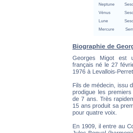
Neptune
Sesq
Vénus
Sesq
Lune
Sesq
Mercure
Sem
Biographie de Georg
Georges Migot est u
français né le 27 févri
1976 à Levallois-Perre
Fils de médecin, issu d
prodigue les premiers
de 7 ans. Très rapide
15 ans produit sa prem
pour quatre voix.
En 1909, il entre au C
Jules Bonval (harmoni