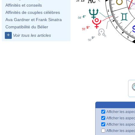
13°
28'
Affinités et conseils
1
Affinités de couples célèbres
4°
04'
Ava Gardner et Frank Sinatra
Compatibilité du Bélier
5°
2
55'
+
Voir tous les articles
9°
3
50'
Afficher les aspec
Afficher les aspe
Afficher les aspe
Afficher les aspe