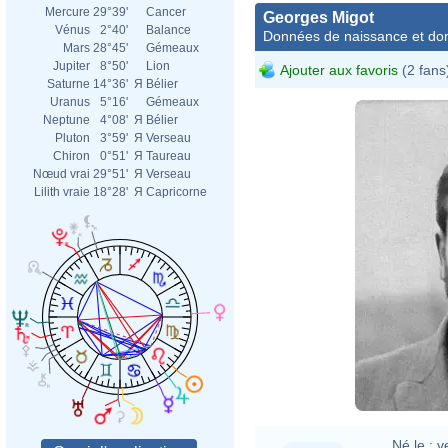
Mercure
29°39'
Cancer
Georges Migot
Vénus
2°40'
Balance
Données de naissance et dom
Mars
28°45'
Gémeaux
Jupiter
8°50'
Lion
Ajouter aux favoris
(2 fans
Saturne
14°36'
Я
Bélier
Uranus
5°16'
Gémeaux
Neptune
4°08'
Я
Bélier
Pluton
3°59'
Я
Verseau
Chiron
0°51'
Я
Taureau
Nœud vrai
29°51'
Я
Verseau
Lilith vraie
18°28'
Я
Capricorne
Né le :
v