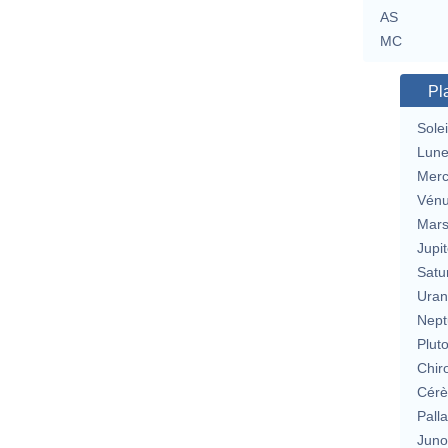
AS
MC
Pl
Solei
Lun
Merc
Vén
Mar
Jupit
Satu
Uran
Nept
Plut
Chir
Cérè
Pall
Jun