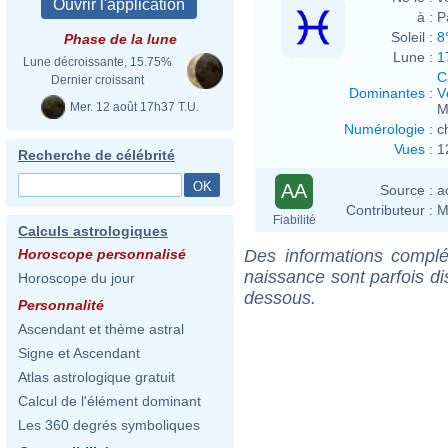
à :
P
Soleil :
8
Phase de la lune
Lune :
1
Lune décroissante, 15.75%
C
Dernier croissant
Dominantes
:
V
Mer. 12 août 17h37 T.U.
M
Numérologie
:
c
Vues
:
1
Recherche de célébrité
AA
Source :
a
Contributeur :
M
Fiabilité
Calculs astrologiques
Des informations complé
Horoscope personnalisé
naissance sont parfois di
Horoscope du jour
dessous.
Personnalité
Ascendant et thème astral
Signe et Ascendant
Atlas astrologique gratuit
Calcul de l'élément dominant
Les 360 degrés symboliques