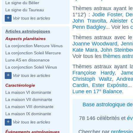
Le signe du Bélier
Thèmes astraux ayant l
Le signe du Taureau
1°12') :
Jodie Foster
,
De
+
Voir tous les articles
John Travolta
,
Aleister 
Penn Badgley
... Voir les
c
Articles astrologiques
Thèmes astraux avec le
Aspects planétaires
Joanne Woodward
,
Jenni
La conjonction Mercure Vénus
Kate Mara
,
John Steinbe
La conjonction Soleil Mercure
Voir tous les
thèmes astra
Lune AS en dissonance
Thèmes astraux ayant l
La conjonction Soleil Vénus
Françoise Hardy
,
Jam
+
Voir tous les articles
Christoph Waltz
,
Andrea
Cardin
,
Ester Expósito
..
Caractérologie
Lune en 17° Balance
.
La maison VI dominante
La maison VII dominante
Base astrologique de
La maison VIII dominante
La maison IX dominante
78 146 célébrités et
év
+
Voir tous les articles
Chercher par
professi
Évènements astrologiques