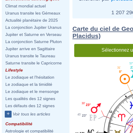
Climat mondial actuel
1 207 2
Uranus transite les Gémeaux
Actualité planétaire de 2025
La conjonction Jupiter Uranus
Carte du ciel de Ge
Jupiter et Saturne en Verseau
Placidus)
La conjonction Saturne Pluton
Jupiter arrive en Sagittaire
Sélectionnez u
Uranus transite le Taureau
Saturne transite le Capricorne
57
2
31'
Lifestyle
8°
Le zodiaque et l'hésitation
Le zodiaque et la timidité
Le zodiaque et le mensonge
Les qualités des 12 signes
30'
23°
Les défauts des 12 signes
12
+
Voir tous les articles
45'
23°
Compatibilité
Astrologie et compatibilité