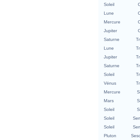
Soleil
C
Lune
C
Mercure
C
Jupiter
C
Saturne
T
Lune
T
Jupiter
T
Saturne
T
Soleil
T
Vénus
T
Mercure
S
Mars
S
Soleil
S
Soleil
Sem
Soleil
Sem
Pluton
Sesq