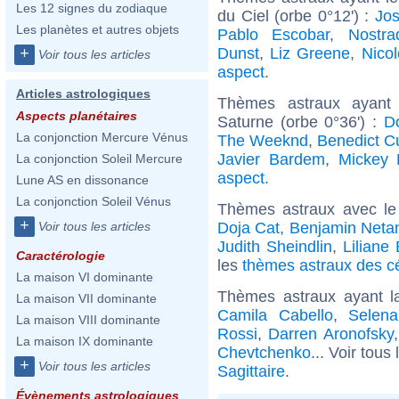
Les 12 signes du zodiaque
du Ciel (orbe 0°12') :
Jo
Les planètes et autres objets
Pablo Escobar
,
Nostr
Dunst
,
Liz Greene
,
Nico
+
Voir tous les articles
aspect
.
Articles astrologiques
Thèmes astraux ayant
Aspects planétaires
Saturne (orbe 0°36') :
D
La conjonction Mercure Vénus
The Weeknd
,
Benedict C
Javier Bardem
,
Mickey 
La conjonction Soleil Mercure
aspect
.
Lune AS en dissonance
La conjonction Soleil Vénus
Thèmes astraux avec le
+
Doja Cat
,
Benjamin Neta
Voir tous les articles
Judith Sheindlin
,
Liliane
Caractérologie
les
thèmes astraux des cé
La maison VI dominante
Thèmes astraux ayant l
La maison VII dominante
Camila Cabello
,
Selena
La maison VIII dominante
Rossi
,
Darren Aronofsky
La maison IX dominante
Chevtchenko
... Voir tous
+
Voir tous les articles
Sagittaire
.
Évènements astrologiques