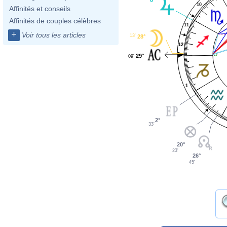
10
Affinités et conseils
Affinités de couples célèbres
11
+
Voir tous les articles
13'
28°
12
29°
09'
1
2°
33'
20°
23'
26°
45'