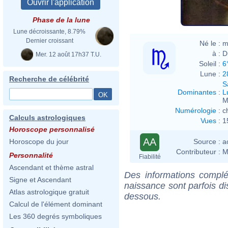
Phase de la lune
Lune décroissante, 8.79%
Dernier croissant
Né le :
m
à :
D
Mer. 12 août 17h37 T.U.
Soleil :
6
Lune :
2
Recherche de célébrité
S
Dominantes
:
L
M
Numérologie
:
c
Calculs astrologiques
Vues
:
1
Horoscope personnalisé
AA
Source :
a
Horoscope du jour
Contributeur :
M
Personnalité
Fiabilité
Ascendant et thème astral
Des informations complé
Signe et Ascendant
naissance sont parfois di
Atlas astrologique gratuit
dessous.
Calcul de l'élément dominant
Les 360 degrés symboliques