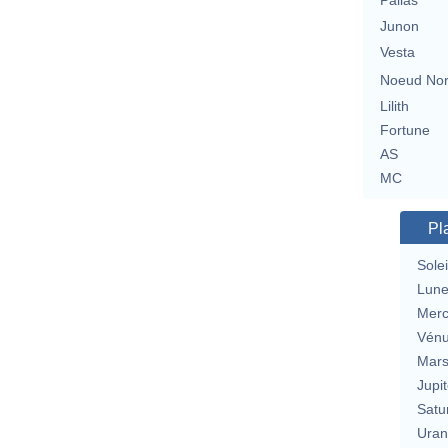
Pallas
Junon
Vesta
Noeud No
Lilith
Fortune
AS
MC
Pl
Solei
Lun
Merc
Vén
Mar
Jupit
Satu
Uran