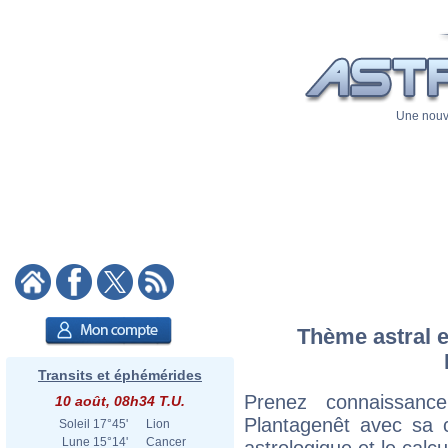
Une nouve
Thème astral e
Transits et éphémérides
Prenez connaissan
10 août, 08h34 T.U.
Plantagenêt avec sa ca
Soleil
17°45'
Lion
Lune
15°14'
Cancer
astrologique et le calc