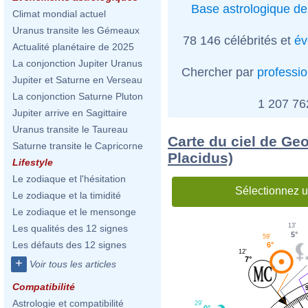
Base astrologique de
Climat mondial actuel
Uranus transite les Gémeaux
78 146 célébrités et
év
Actualité planétaire de 2025
La conjonction Jupiter Uranus
Chercher par
professi
Jupiter et Saturne en Verseau
La conjonction Saturne Pluton
1 207 7
Jupiter arrive en Sagittaire
Uranus transite le Taureau
Carte du ciel de Ge
Saturne transite le Capricorne
Placidus)
Lifestyle
Le zodiaque et l'hésitation
Sélectionnez u
Le zodiaque et la timidité
Le zodiaque et le mensonge
13'
Les qualités des 12 signes
5°
59'
Les défauts des 12 signes
6°
12'
7°
+
Voir tous les articles
Compatibilité
Astrologie et compatibilité
29'
0°