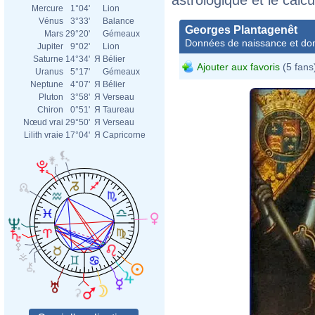
Mercure
1°04'
Lion
Vénus
3°33'
Balance
Georges Plantagenêt
Mars
29°20'
Gémeaux
Données de naissance et dom
Jupiter
9°02'
Lion
Saturne
14°34'
Я
Bélier
Ajouter aux favoris
(5 fans
Uranus
5°17'
Gémeaux
Neptune
4°07'
Я
Bélier
Pluton
3°58'
Я
Verseau
Chiron
0°51'
Я
Taureau
Nœud vrai
29°50'
Я
Verseau
Lilith vraie
17°04'
Я
Capricorne