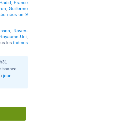
 Hadid
,
France
ron
,
Guillermo
tés nées un 9
nsson
,
Raven-
Royaume-Uni
,
tous les
thèmes
6h31
aissance
u
jour