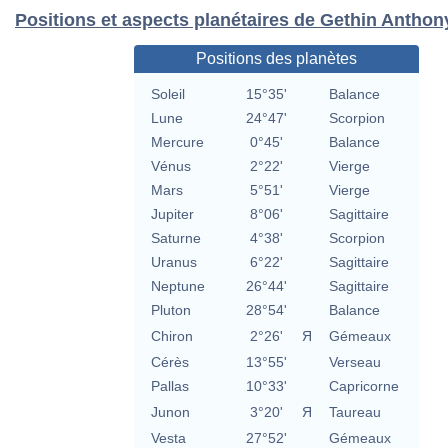
Positions et aspects planétaires de Gethin Anthon
Positions des planètes
Soleil
15°35'
Balance
Lune
24°47'
Scorpion
Mercure
0°45'
Balance
Vénus
2°22'
Vierge
Mars
5°51'
Vierge
Jupiter
8°06'
Sagittaire
Saturne
4°38'
Scorpion
Uranus
6°22'
Sagittaire
Neptune
26°44'
Sagittaire
Pluton
28°54'
Balance
Chiron
2°26'
Я
Gémeaux
Cérès
13°55'
Verseau
Pallas
10°33'
Capricorne
Junon
3°20'
Я
Taureau
Vesta
27°52'
Gémeaux