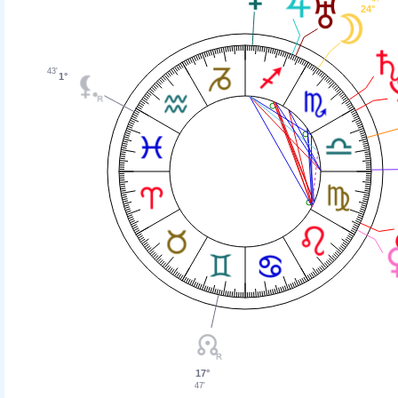
24°
43'
1°
17°
47'