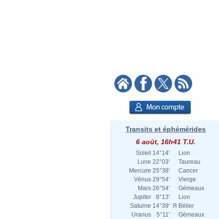
Transits et éphémérides
6 août, 16h41 T.U.
Soleil
14°14'
Lion
Lune
22°03'
Taureau
Mercure
25°38'
Cancer
Vénus
29°54'
Vierge
Mars
26°54'
Gémeaux
Jupiter
8°13'
Lion
Saturne
14°39'
Я
Bélier
Uranus
5°11'
Gémeaux