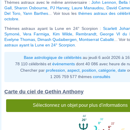
Thèmes astraux avec le même anniversaire :
John Lennon
,
Bella
Gall
,
Sharon Osbourne
,
PJ Harvey
,
Laure Manaudou
,
David Came
Del Toro
,
Yann Barthes
... Voir tous les
thèmes astraux des célébri
octobre
.
Thèmes astraux ayant la Lune en 24° Scorpion :
Scarlett Joha
Symoné
,
Vera Farmiga
,
Kim Wilde
,
Rembrandt
,
George VI du 
Evelyne Thomas
,
Dimash Qudaibergen
,
Montserrat Caballé
... Voir 
astraux ayant la Lune en 24° Scorpion
.
Base astrologique de célébrités
au jeudi 6 août 2026 à 1
78 110 célébrités et
évènements
dont 40 086 avec heure de n
Chercher par
profession
,
aspect
,
position
,
catégorie
,
date
o
1 205 759 577 thèmes
consultés
Carte du ciel de Gethin Anthony
Sélectionnez un objet pour plus d'informations
44'
06'
26°
8°
22'
6°
47'