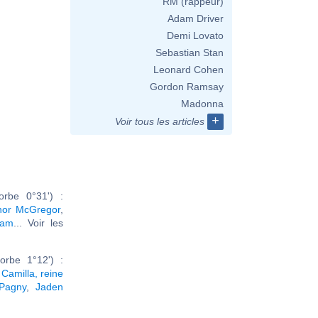
RM (rappeur)
Adam Driver
Demi Lovato
Sebastian Stan
Leonard Cohen
Gordon Ramsay
Madonna
+
Voir tous les articles
rbe 0°31') :
or McGregor
,
nam
... Voir les
orbe 1°12') :
,
Camilla, reine
 Pagny
,
Jaden