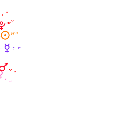
38'
4°
54'
28°
35'
15°
0°
45'
5°
51'
2°
22'