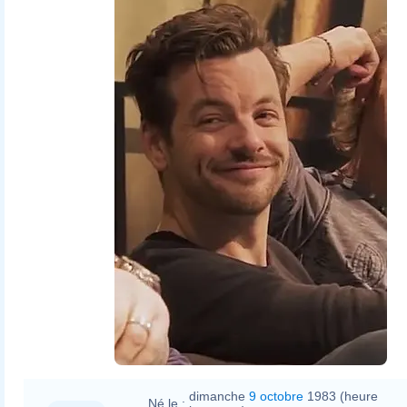
dimanche
9 octobre
1983 (heure
Né le :