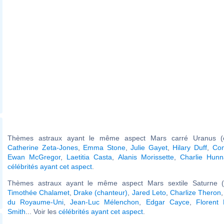
Thèmes astraux ayant le même aspect Mars carré Uranus (o
Catherine Zeta-Jones
,
Emma Stone
,
Julie Gayet
,
Hilary Duff
,
Con
Ewan McGregor
,
Laetitia Casta
,
Alanis Morissette
,
Charlie Hun
célébrités ayant cet aspect
.
Thèmes astraux ayant le même aspect Mars sextile Saturne (
Timothée Chalamet
,
Drake (chanteur)
,
Jared Leto
,
Charlize Theron
du Royaume-Uni
,
Jean-Luc Mélenchon
,
Edgar Cayce
,
Florent
Smith
... Voir les
célébrités ayant cet aspect
.