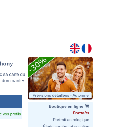
thony
 sa carte du
es dominantes
Prévisions détaillées - Automne
Boutique en ligne
Portraits
c vos profils
Portrait astrologique
Étude carrière et vocation