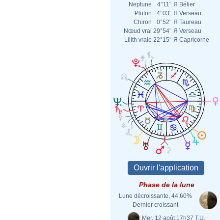
Neptune
4°11'
Я
Bélier
Pluton
4°03'
Я
Verseau
Chiron
0°52'
Я
Taureau
Nœud vrai
29°54'
Я
Verseau
Lilith vraie
22°15'
Я
Capricorne
Phase de la lune
Lune décroissante, 44.60%
Dernier croissant
Mer. 12 août 17h37 T.U.