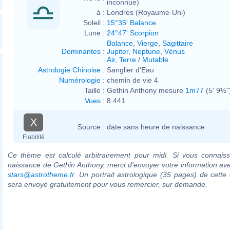
inconnue)
à :
Londres (Royaume-Uni)
Soleil :
15°35' Balance
Lune :
24°47' Scorpion
Balance
,
Vierge
,
Sagittaire
Dominantes
:
Jupiter
,
Neptune
,
Vénus
Air
,
Terre
/
Mutable
Astrologie Chinoise
:
Sanglier d'Eau
Numérologie
:
chemin de vie 4
Taille :
Gethin Anthony mesure
1m77
(5' 9½"
Vues
:
8 441
X
Source :
date sans heure de naissance
Fiabilité
Ce thème est calculé arbitrairement pour midi. Si vous connaiss
naissance de Gethin Anthony, merci d'envoyer votre information av
stars@astrotheme.fr
. Un portrait astrologique (35 pages) de cette 
sera envoyé gratuitement pour vous remercier, sur demande.