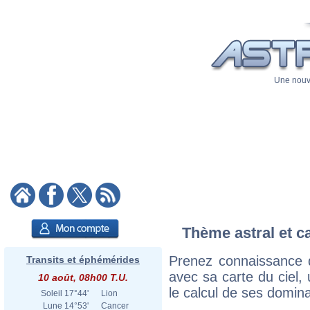
Une nouve
Thème astral et ca
Prenez connaissance d
Transits et éphémérides
avec sa carte du ciel, 
10 août, 08h00 T.U.
le calcul de ses domina
Soleil
17°44'
Lion
Lune
14°53'
Cancer