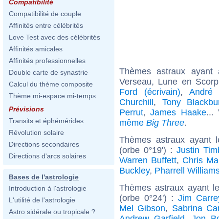
Compatibilité
Compatibilité de couple
Affinités entre célébrités
Love Test avec des célébrités
Affinités amicales
Affinités professionnelles
Thèmes astraux ayant
Double carte de synastrie
Verseau, Lune en Scorp
Calcul du thème composite
Ford (écrivain)
,
André 
Thème mi-espace mi-temps
Churchill
,
Tony Blackbu
Prévisions
Perrut
,
James Haake
...
Transits et éphémérides
même
Big Three
.
Révolution solaire
Thèmes astraux ayant 
Directions secondaires
(orbe 0°19') :
Justin Tim
Directions d'arcs solaires
Warren Buffett
,
Chris Mar
Buckley
,
Pharrell William
Bases de l'astrologie
Thèmes astraux ayant l
Introduction à l'astrologie
(orbe 0°24') :
Jim Carre
L'utilité de l'astrologie
Mel Gibson
,
Sabrina Ca
Astro sidérale ou tropicale ?
Andrew Garfield
,
Jon B