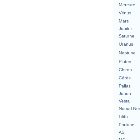
Mercure
Vénus
Mars
Jupiter
Saturne
Uranus
Neptune
Pluton
Chiron
Cérès
Pallas
Junon
Vesta
Noeud No
Lilith
Fortune
AS
MC