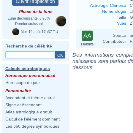
Astrologie Chinoise
:
C
Numérologie
:
c
Phase de la lune
Taille :
G
Lune décroissante, 8.95%
Vues
:
2
Dernier croissant
Mer. 12 août 17h37 T.U.
AA
Source :
a
Contributeur :
P
Fiabilité
Recherche de célébrité
Des informations complé
naissance sont parfois di
dessous.
Calculs astrologiques
Horoscope personnalisé
Horoscope du jour
Personnalité
Ascendant et thème astral
Signe et Ascendant
Atlas astrologique gratuit
Calcul de l'élément dominant
Les 360 degrés symboliques