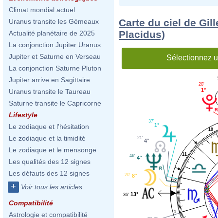
Climat mondial actuel
Carte du ciel de Gil
Uranus transite les Gémeaux
Placidus)
Actualité planétaire de 2025
La conjonction Jupiter Uranus
Jupiter et Saturne en Verseau
Sélectionnez u
La conjonction Saturne Pluton
Jupiter arrive en Sagittaire
20'
1°
Uranus transite le Taureau
Saturne transite le Capricorne
Lifestyle
37'
1°
Le zodiaque et l'hésitation
10
Le zodiaque et la timidité
21'
4°
Le zodiaque et le mensonge
11
46'
4°
Les qualités des 12 signes
Les défauts des 12 signes
20'
8°
12
+
Voir tous les articles
13°
36'
Compatibilité
1
Astrologie et compatibilité