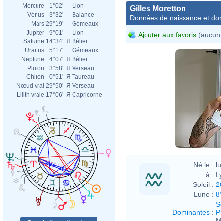
Mercure
1°02'
Lion
Gilles Moretton
Vénus
3°32'
Balance
Données de naissance et dom
Mars
29°19'
Gémeaux
Jupiter
9°01'
Lion
Ajouter aux favoris
(aucun 
Saturne
14°34'
Я
Bélier
Uranus
5°17'
Gémeaux
Neptune
4°07'
Я
Bélier
Pluton
3°58'
Я
Verseau
Chiron
0°51'
Я
Taureau
Nœud vrai
29°50'
Я
Verseau
Lilith vraie
17°06'
Я
Capricorne
Né le :
l
à :
L
Soleil :
2
Lune :
8
S
Dominantes
:
P
M