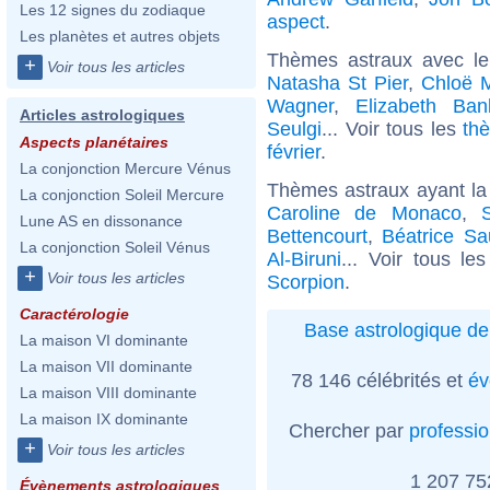
Les 12 signes du zodiaque
aspect
.
Les planètes et autres objets
Thèmes astraux avec l
+
Voir tous les articles
Natasha St Pier
,
Chloë 
Wagner
,
Elizabeth Ban
Articles astrologiques
Seulgi
... Voir tous les
th
Aspects planétaires
février
.
La conjonction Mercure Vénus
Thèmes astraux ayant la
La conjonction Soleil Mercure
Caroline de Monaco
,
Lune AS en dissonance
Bettencourt
,
Béatrice Sa
La conjonction Soleil Vénus
Al-Biruni
... Voir tous le
+
Voir tous les articles
Scorpion
.
Caractérologie
Base astrologique de
La maison VI dominante
La maison VII dominante
78 146 célébrités et
év
La maison VIII dominante
La maison IX dominante
Chercher par
professi
+
Voir tous les articles
1 207 7
Évènements astrologiques