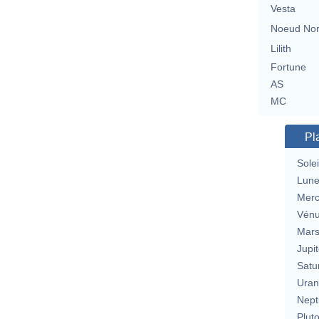
Vesta
Noeud No
Lilith
Fortune
AS
MC
Pl
Solei
Lun
Merc
Vén
Mar
Jupit
Satu
Uran
Nept
Plut