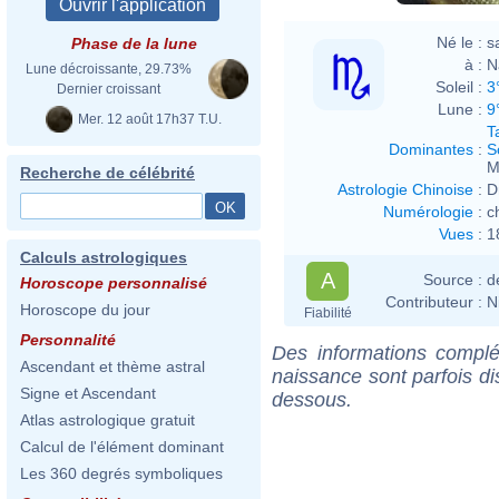
Né le :
s
Phase de la lune
à :
N
Lune décroissante, 29.73%
Soleil :
3
Dernier croissant
Lune :
9
Mer. 12 août 17h37 T.U.
T
Dominantes
:
S
M
Recherche de célébrité
Astrologie Chinoise
:
D
Numérologie
:
c
Vues
:
1
Calculs astrologiques
A
Source :
d
Horoscope personnalisé
Contributeur :
N
Horoscope du jour
Fiabilité
Personnalité
Des informations complé
Ascendant et thème astral
naissance sont parfois di
Signe et Ascendant
dessous.
Atlas astrologique gratuit
Calcul de l'élément dominant
Les 360 degrés symboliques