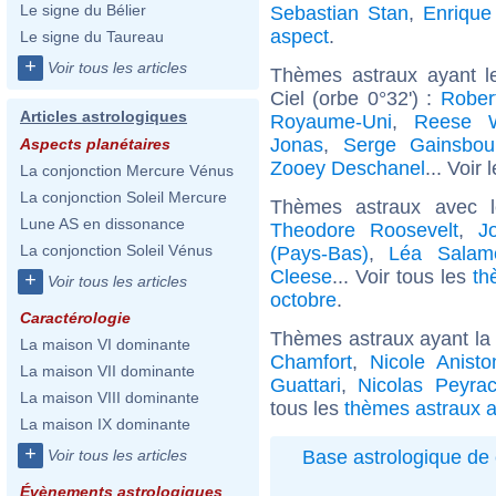
Le signe du Bélier
Sebastian Stan
,
Enrique 
aspect
.
Le signe du Taureau
+
Voir tous les articles
Thèmes astraux ayant l
Ciel (orbe 0°32') :
Rober
Articles astrologiques
Royaume-Uni
,
Reese W
Jonas
,
Serge Gainsbou
Aspects planétaires
Zooey Deschanel
... Voir 
La conjonction Mercure Vénus
La conjonction Soleil Mercure
Thèmes astraux avec 
Lune AS en dissonance
Theodore Roosevelt
,
J
La conjonction Soleil Vénus
(Pays-Bas)
,
Léa Salam
Cleese
... Voir tous les
th
+
Voir tous les articles
octobre
.
Caractérologie
Thèmes astraux ayant la 
La maison VI dominante
Chamfort
,
Nicole Anisto
La maison VII dominante
Guattari
,
Nicolas Peyra
La maison VIII dominante
tous les
thèmes astraux a
La maison IX dominante
+
Base astrologique de 
Voir tous les articles
Évènements astrologiques