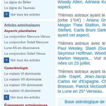
Woody Allen
,
Adriana K
Le signe du Bélier
aspect
.
Le signe du Taureau
+
Voir tous les articles
Thèmes astraux ayant le
(orbe 1°04') :
Ariana G
Megan Thee Stallion
,
R
Articles astrologiques
Stefani
,
Carla Bruni Sar
Aspects planétaires
ayant cet aspect
.
La conjonction Mercure Vénus
La conjonction Soleil Mercure
Thèmes astraux avec le
Paul Wesley
,
Slash (Gu
Lune AS en dissonance
Seymour Hoffman
,
Woody
La conjonction Soleil Vénus
Marlon Wayans
... Voir 
+
Voir tous les articles
nées un 23 juillet
.
Caractérologie
Thèmes astraux ayant la
La maison VI dominante
Julie Gayet
,
Jean-Jacq
La maison VII dominante
Carlos Ier d'Espagne
,
Ch
La maison VIII dominante
Bresson
,
Patrick McGoo
La maison IX dominante
la Lune en 25° Verseau
.
+
Voir tous les articles
Base astrologique de 
Évènements astrologiques