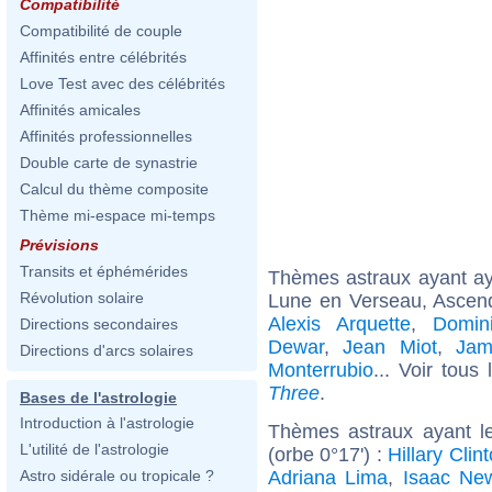
Compatibilité
Compatibilité de couple
Affinités entre célébrités
Love Test avec des célébrités
Affinités amicales
Affinités professionnelles
Double carte de synastrie
Calcul du thème composite
Thème mi-espace mi-temps
Prévisions
Transits et éphémérides
Thèmes astraux ayant a
Révolution solaire
Lune en Verseau, Ascend
Alexis Arquette
,
Domin
Directions secondaires
Dewar
,
Jean Miot
,
Jam
Directions d'arcs solaires
Monterrubio
... Voir tous
Three
.
Bases de l'astrologie
Introduction à l'astrologie
Thèmes astraux ayant l
L'utilité de l'astrologie
(orbe 0°17') :
Hillary Clin
Adriana Lima
,
Isaac Ne
Astro sidérale ou tropicale ?