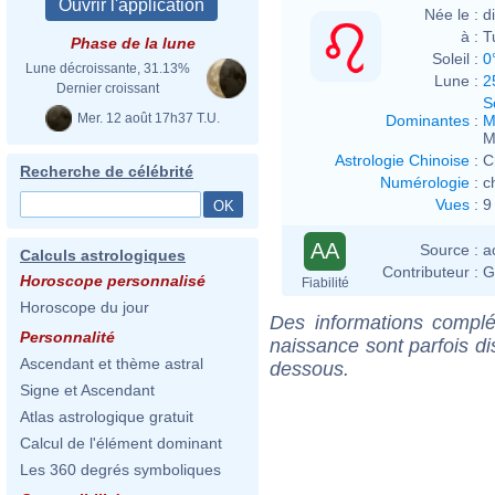
Née le :
d
à :
Tu
Phase de la lune
Soleil :
0
Lune décroissante, 31.13%
Lune :
2
Dernier croissant
S
Mer. 12 août 17h37 T.U.
Dominantes
:
M
M
Astrologie Chinoise
:
C
Recherche de célébrité
Numérologie
:
c
Vues
:
9
AA
Source :
a
Calculs astrologiques
Contributeur :
G
Horoscope personnalisé
Fiabilité
Horoscope du jour
Des informations complé
Personnalité
naissance sont parfois di
Ascendant et thème astral
dessous.
Signe et Ascendant
Atlas astrologique gratuit
Calcul de l'élément dominant
Les 360 degrés symboliques