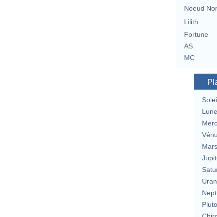
Noeud No
Lilith
Fortune
AS
MC
Pl
Solei
Lun
Merc
Vén
Mar
Jupit
Satu
Uran
Nept
Plut
Chir