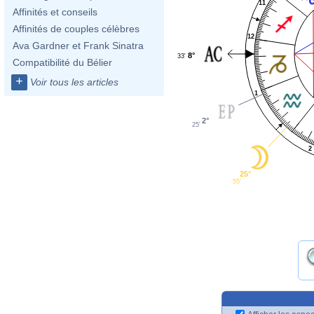
11
Affinités et conseils
Affinités de couples célèbres
12
Ava Gardner et Frank Sinatra
8°
33'
Compatibilité du Bélier
+
Voir tous les articles
1
2°
25'
2
25°
55'