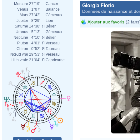
Mercure
27°19'
Cancer
Giorgia Fiorio
Vénus
1°07'
Balance
Données de naissance et dom
Mars
27°42'
Gémeaux
Jupiter
8°29'
Lion
Ajouter aux favoris
(2 fans
Saturne
14°38'
Я
Bélier
Uranus
5°13'
Gémeaux
Neptune
4°10'
Я
Bélier
Pluton
4°01'
Я
Verseau
Chiron
0°52'
Я
Taureau
Nœud vrai
29°53'
Я
Verseau
Lilith vraie
21°04'
Я
Capricorne