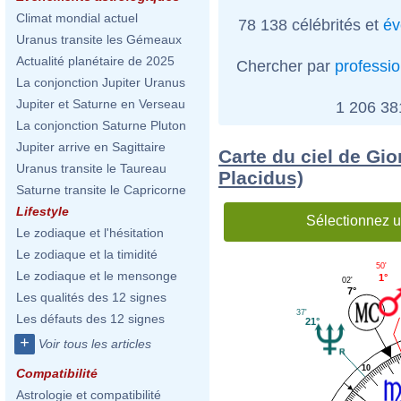
Climat mondial actuel
78 138 célébrités et
év
Uranus transite les Gémeaux
Actualité planétaire de 2025
Chercher par
professi
La conjonction Jupiter Uranus
Jupiter et Saturne en Verseau
1 206 3
La conjonction Saturne Pluton
Jupiter arrive en Sagittaire
Carte du ciel de Gio
Uranus transite le Taureau
Placidus)
Saturne transite le Capricorne
Lifestyle
Sélectionnez u
Le zodiaque et l'hésitation
Le zodiaque et la timidité
50'
Le zodiaque et le mensonge
1°
02'
7°
Les qualités des 12 signes
37'
Les défauts des 12 signes
21°
+
Voir tous les articles
10
Compatibilité
Astrologie et compatibilité