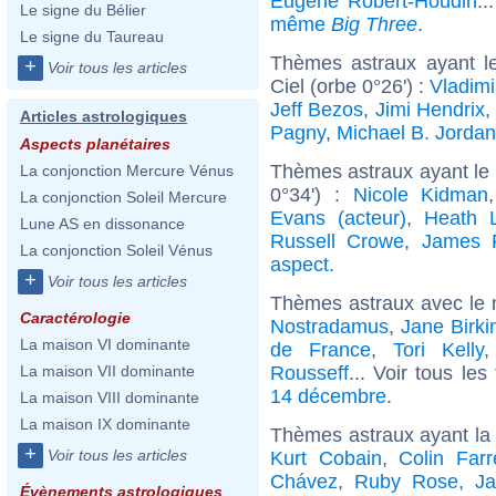
Eugène Robert-Houdin
..
Le signe du Bélier
même
Big Three
.
Le signe du Taureau
Thèmes astraux ayant le
+
Voir tous les articles
Ciel (orbe 0°26') :
Vladimi
Jeff Bezos
,
Jimi Hendrix
,
Articles astrologiques
Pagny
,
Michael B. Jordan
Aspects planétaires
Thèmes astraux ayant le
La conjonction Mercure Vénus
0°34') :
Nicole Kidman
La conjonction Soleil Mercure
Evans (acteur)
,
Heath 
Lune AS en dissonance
Russell Crowe
,
James 
La conjonction Soleil Vénus
aspect
.
+
Voir tous les articles
Thèmes astraux avec le 
Caractérologie
Nostradamus
,
Jane Birki
La maison VI dominante
de France
,
Tori Kelly
Rousseff
... Voir tous les
La maison VII dominante
14 décembre
.
La maison VIII dominante
La maison IX dominante
Thèmes astraux ayant la
+
Voir tous les articles
Kurt Cobain
,
Colin Farre
Chávez
,
Ruby Rose
,
J
Évènements astrologiques