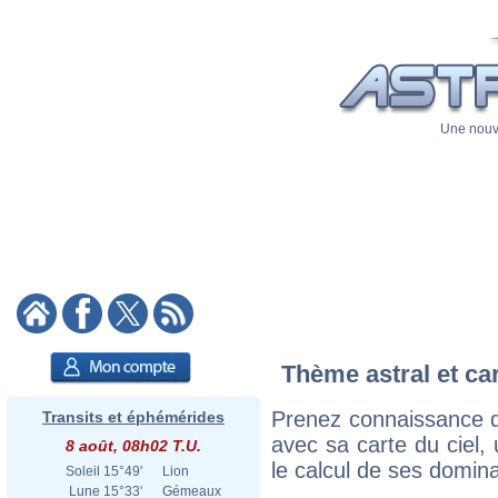
Une nouve
Thème astral et ca
Prenez connaissance d
Transits et éphémérides
avec sa carte du ciel, 
8 août, 08h02 T.U.
le calcul de ses domina
Soleil
15°49'
Lion
Lune
15°33'
Gémeaux