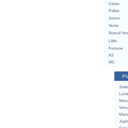
Cérès
Pallas
Junon
Vesta
Noeud No
Lilith
Fortune
AS
MC
Pl
Solei
Lun
Merc
Vén
Mar
Jupit
Satu