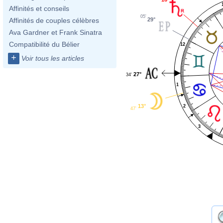
Affinités et conseils
05'
29°
Affinités de couples célèbres
Ava Gardner et Frank Sinatra
Compatibilité du Bélier
12
+
Voir tous les articles
27°
34'
1
13°
2
47'
3