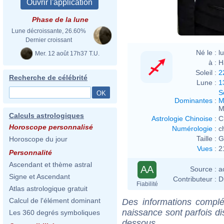
Phase de la lune
Lune décroissante, 26.60%
Dernier croissant
Né le :
l
Mer. 12 août 17h37 T.U.
à :
H
Soleil :
2
Recherche de célébrité
Lune :
1
S
Dominantes
:
M
M
Calculs astrologiques
Astrologie Chinoise
:
C
Horoscope personnalisé
Numérologie
:
c
Taille :
G
Horoscope du jour
Vues
:
2
Personnalité
Ascendant et thème astral
AA
Source :
a
Signe et Ascendant
Contributeur :
D
Fiabilité
Atlas astrologique gratuit
Calcul de l'élément dominant
Des informations complé
naissance sont parfois di
Les 360 degrés symboliques
dessous.