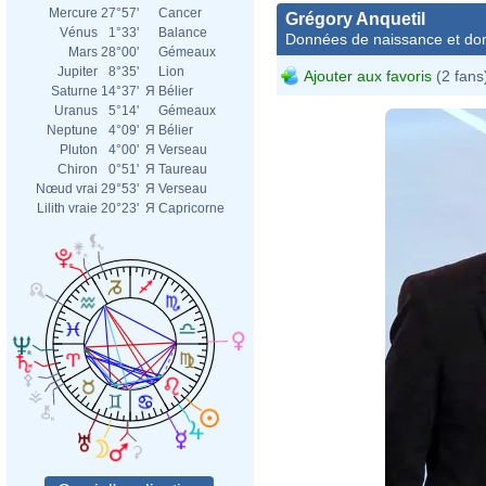
Mercure
27°57'
Cancer
Grégory Anquetil
Vénus
1°33'
Balance
Données de naissance et dom
Mars
28°00'
Gémeaux
Jupiter
8°35'
Lion
Ajouter aux favoris
(2 fans
Saturne
14°37'
Я
Bélier
Uranus
5°14'
Gémeaux
Neptune
4°09'
Я
Bélier
Pluton
4°00'
Я
Verseau
Chiron
0°51'
Я
Taureau
Nœud vrai
29°53'
Я
Verseau
Lilith vraie
20°23'
Я
Capricorne