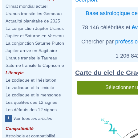
Climat mondial actuel
Base astrologique de
Uranus transite les Gémeaux
Actualité planétaire de 2025
78 146 célébrités et
év
La conjonction Jupiter Uranus
Jupiter et Saturne en Verseau
Chercher par
professi
La conjonction Saturne Pluton
Jupiter arrive en Sagittaire
1 206 8
Uranus transite le Taureau
Saturne transite le Capricorne
Carte du ciel de Gr
Lifestyle
Le zodiaque et l'hésitation
Sélectionnez u
Le zodiaque et la timidité
Le zodiaque et le mensonge
Les qualités des 12 signes
Les défauts des 12 signes
+
Voir tous les articles
59'
13°
Compatibilité
Astrologie et compatibilité