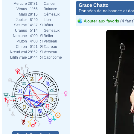
Mercure
28°31'
Cancer
Grace Chatto
Vénus
1°56'
Balance
Données de naissance et dom
Mars
28°15'
Gémeaux
Jupiter
8°40'
Lion
Ajouter aux favoris
(4 fans
Saturne
14°37'
Я
Bélier
Uranus
5°14'
Gémeaux
Neptune
4°09'
Я
Bélier
Pluton
4°00'
Я
Verseau
Chiron
0°51'
Я
Taureau
Nœud vrai
29°52'
Я
Verseau
Lilith vraie
19°44'
Я
Capricorne