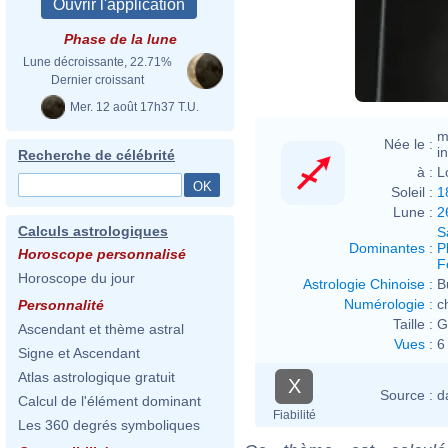
Phase de la lune
Lune décroissante, 22.71%
Dernier croissant
Mer. 12 août 17h37 T.U.
m
Née le :
i
Recherche de célébrité
à :
L
Soleil :
1
Lune :
2
Calculs astrologiques
S
Dominantes
:
P
Horoscope personnalisé
F
Horoscope du jour
Astrologie Chinoise
:
B
Numérologie
:
c
Personnalité
Taille :
G
Ascendant et thème astral
Vues
:
6
Signe et Ascendant
Atlas astrologique gratuit
X
Source :
d
Calcul de l'élément dominant
Fiabilité
Les 360 degrés symboliques