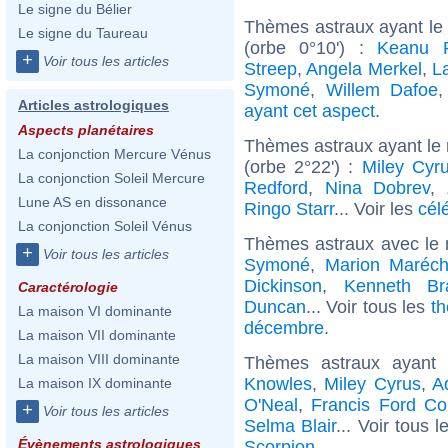
Le signe du Bélier
Thèmes astraux ayant le
Le signe du Taureau
(orbe 0°10') :
Keanu 
+
Voir tous les articles
Streep
,
Angela Merkel
,
L
Symoné
,
Willem Dafoe
Articles astrologiques
ayant cet aspect
.
Aspects planétaires
Thèmes astraux ayant le
La conjonction Mercure Vénus
(orbe 2°22') :
Miley Cyr
La conjonction Soleil Mercure
Redford
,
Nina Dobrev
,
Lune AS en dissonance
Ringo Starr
... Voir les
cél
La conjonction Soleil Vénus
Thèmes astraux avec le
+
Voir tous les articles
Symoné
,
Marion Maréch
Dickinson
,
Kenneth Br
Caractérologie
Duncan
... Voir tous les
th
La maison VI dominante
décembre
.
La maison VII dominante
La maison VIII dominante
Thèmes astraux ayant
Knowles
,
Miley Cyrus
,
A
La maison IX dominante
O'Neal
,
Francis Ford Co
+
Voir tous les articles
Selma Blair
... Voir tous 
Évènements astrologiques
Scorpion
.