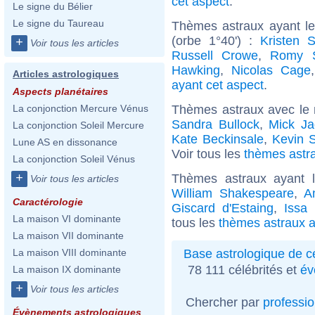
cet aspect
.
Le signe du Bélier
Le signe du Taureau
Thèmes astraux ayant l
(orbe 1°40') :
Kristen S
+
Voir tous les articles
Russell Crowe
,
Romy S
Hawking
,
Nicolas Cage
Articles astrologiques
ayant cet aspect
.
Aspects planétaires
Thèmes astraux avec le
La conjonction Mercure Vénus
Sandra Bullock
,
Mick Ja
La conjonction Soleil Mercure
Kate Beckinsale
,
Kevin 
Lune AS en dissonance
Voir tous les
thèmes astra
La conjonction Soleil Vénus
+
Thèmes astraux ayant 
Voir tous les articles
William Shakespeare
,
A
Caractérologie
Giscard d'Estaing
,
Issa
La maison VI dominante
tous les
thèmes astraux a
La maison VII dominante
Base astrologique de cé
La maison VIII dominante
78 111 célébrités et
év
La maison IX dominante
+
Voir tous les articles
Chercher par
professi
Évènements astrologiques