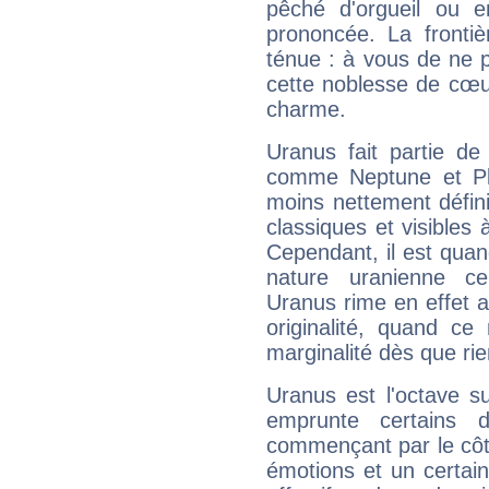
pêché d'orgueil ou e
prononcée. La frontièr
ténue : à vous de ne p
cette noblesse de cœur
charme.
Uranus fait partie de
comme Neptune et Plut
moins nettement défini
classiques et visibles 
Cependant, il est qua
nature uranienne cer
Uranus rime en effet a
originalité, quand ce
marginalité dès que rie
Uranus est l'octave s
emprunte certains 
commençant par le côt
émotions et un certai