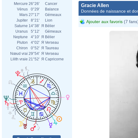
Mercure
26°26'
Cancer
Gracie Allen
Vénus
0°29'
Balance
Données de naissance et dom
Mars
27°17'
Gémeaux
Jupiter
8°21'
Lion
Ajouter aux favoris
(7 fans
Saturne
14°38'
Я
Bélier
Uranus
5°12'
Gémeaux
Neptune
4°10'
Я
Bélier
Pluton
4°02'
Я
Verseau
Chiron
0°52'
Я
Taureau
Nœud vrai
29°54'
Я
Verseau
Lilith vraie
21°52'
Я
Capricorne