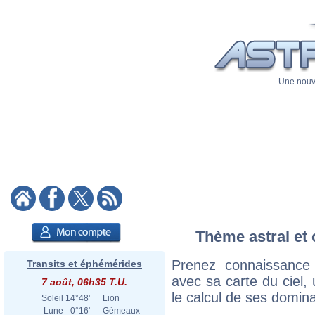
Une nouve
Thème astral et 
Prenez connaissance
Transits et éphémérides
avec sa carte du ciel, 
7 août, 06h35 T.U.
le calcul de ses domina
Soleil
14°48'
Lion
Lune
0°16'
Gémeaux