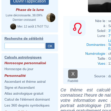
Phase de la lune
Lune décroissante, 38.09%
Dernier croissant
Née le :
v
à :
S
Mer. 12 août 17h37 T.U.
Soleil :
3
Lune :
7
Recherche de célébrité
L
Dominantes
:
S
E
Numérologie
:
c
Calculs astrologiques
Taille :
G
Horoscope personnalisé
Vues
:
1
Horoscope du jour
X
Personnalité
Source :
d
Fiabilité
Ascendant et thème astral
Signe et Ascendant
Ce thème est calculé 
Atlas astrologique gratuit
connaissez l'heure de nai
Calcul de l'élément dominant
votre information ave
portrait astrologique (
Les 360 degrés symboliques
envoyé gratuitement pour