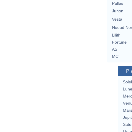
Pallas
Junon
Vesta
Noeud No
Lilith
Fortune
AS
MC
Pl
Solei
Lun
Merc
Vén
Mar
Jupit
Satu
Uran