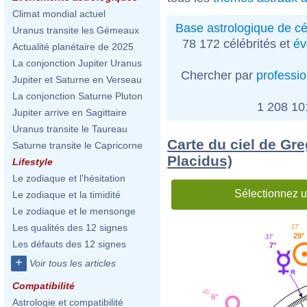
Climat mondial actuel
Base astrologique de cé
Uranus transite les Gémeaux
78 172 célébrités et
év
Actualité planétaire de 2025
La conjonction Jupiter Uranus
Chercher par
professi
Jupiter et Saturne en Verseau
La conjonction Saturne Pluton
1 208 1
Jupiter arrive en Sagittaire
Uranus transite le Taureau
Carte du ciel de Gr
Saturne transite le Capricorne
Placidus)
Lifestyle
Le zodiaque et l'hésitation
Sélectionnez u
Le zodiaque et la timidité
Le zodiaque et le mensonge
Les qualités des 12 signes
17'
29°
37'
Les défauts des 12 signes
7°
+
Voir tous les articles
Compatibilité
41'
6°
Astrologie et compatibilité