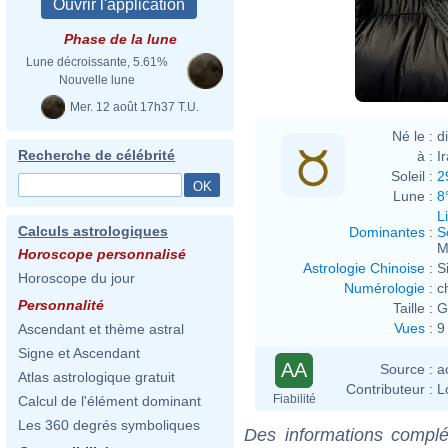
Phase de la lune
Lune décroissante, 5.61%
Nouvelle lune
Mer. 12 août 17h37 T.U.
Né le :
d
Recherche de célébrité
à :
I
Soleil :
2
Lune :
8
L
Calculs astrologiques
Dominantes
:
S
M
Horoscope personnalisé
Astrologie Chinoise
:
S
Horoscope du jour
Numérologie
:
c
Personnalité
Taille :
G
Vues
:
9
Ascendant et thème astral
Signe et Ascendant
AA
Source :
a
Atlas astrologique gratuit
Contributeur :
L
Fiabilité
Calcul de l'élément dominant
Les 360 degrés symboliques
Des informations complé