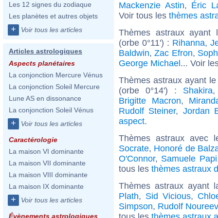
Mackenzie Astin
,
Éric L
Les 12 signes du zodiaque
Voir tous les
thèmes astr
Les planètes et autres objets
+
Voir tous les articles
Thèmes astraux ayant l
(orbe 0°11') :
Rihanna
,
J
Articles astrologiques
Baldwin
,
Zac Efron
,
Soph
George Michael
... Voir le
Aspects planétaires
La conjonction Mercure Vénus
Thèmes astraux ayant le
La conjonction Soleil Mercure
(orbe 0°14') :
Shakira
Lune AS en dissonance
Brigitte Macron
,
Mirand
Rudolf Steiner
,
Jordan B
La conjonction Soleil Vénus
aspect
.
+
Voir tous les articles
Thèmes astraux avec l
Caractérologie
Socrate
,
Honoré de Balz
La maison VI dominante
O'Connor
,
Samuele Papi
La maison VII dominante
tous les
thèmes astraux d
La maison VIII dominante
Thèmes astraux ayant 
La maison IX dominante
Plath
,
Sid Vicious
,
Chlo
+
Voir tous les articles
Simpson
,
Rudolf Nouree
tous les
thèmes astraux a
Évènements astrologiques