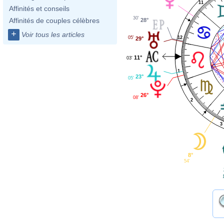
11
Affinités et conseils
30'
Affinités de couples célèbres
28°
+
Voir tous les articles
12
05'
29°
11°
03'
1
23°
05'
26°
08'
2
3
8°
54'