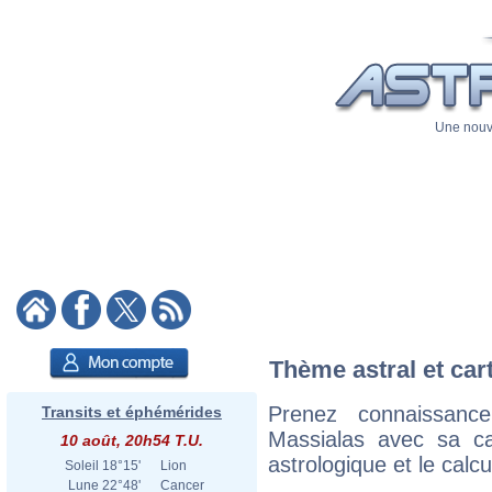
Une nouve
Thème astral et car
Prenez connaissan
Transits et éphémérides
Massialas avec sa car
10 août, 20h54 T.U.
astrologique et le calc
Soleil
18°15'
Lion
Lune
22°48'
Cancer