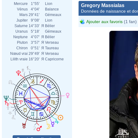
Mercure
1°55'
Lion
Gregory Massialas
Vénus
4°04'
Balance
Données de naissance et dom
Mars
29°41'
Gémeaux
Jupiter
9°08'
Lion
Ajouter aux favoris
(1 fan)
Saturne
14°33'
Я
Bélier
Uranus
5°18'
Gémeaux
Neptune
4°07'
Я
Bélier
Pluton
3°57'
Я
Verseau
Chiron
0°51'
Я
Taureau
Nœud vrai
29°49'
Я
Verseau
Lilith vraie
16°20'
Я
Capricorne