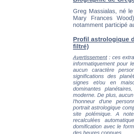
Greg Massialas, né le
Mary Frances Wood),
notamment participé au
Profil astrologique 
filtré)
Avertissement
: ces extra
informatiquement pour le
aucun caractère perso
significations des pla
signes et/ou en maiso
dominantes planétaires,
moderne. De plus, aucun a
l'honneur d'une personn
portrait astrologique com
site polémique. A note
recalculées automatiq
domification avec le form
des heures connues.