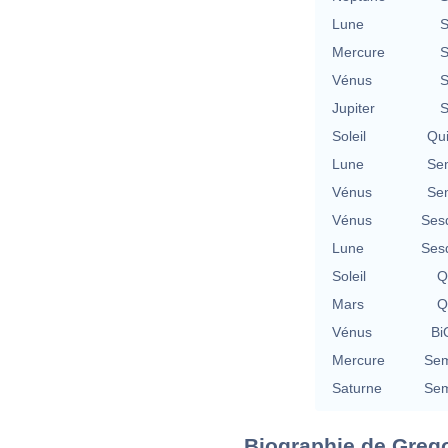
Lune
S
Mercure
S
Vénus
S
Jupiter
S
Soleil
Qu
Lune
Se
Vénus
Se
Vénus
Ses
Lune
Ses
Soleil
Q
Mars
Q
Vénus
Bi
Mercure
Sem
Saturne
Sem
Biographie de Grego