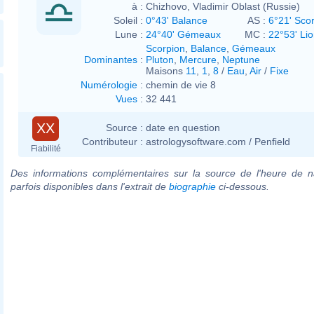
à :
Chizhovo, Vladimir Oblast (Russie)
Soleil :
0°43' Balance
AS :
6°21' Sco
Lune :
24°40' Gémeaux
MC :
22°53' Li
Scorpion
,
Balance
,
Gémeaux
Dominantes
:
Pluton
,
Mercure
,
Neptune
Maisons
11
,
1
,
8
/
Eau
,
Air
/
Fixe
Numérologie
:
chemin de vie 8
Vues
:
32 441
XX
Source :
date en question
Contributeur :
astrologysoftware.com / Penfield
Fiabilité
Des informations complémentaires sur la source de l'heure de n
parfois disponibles dans l'extrait de
biographie
ci-dessous.