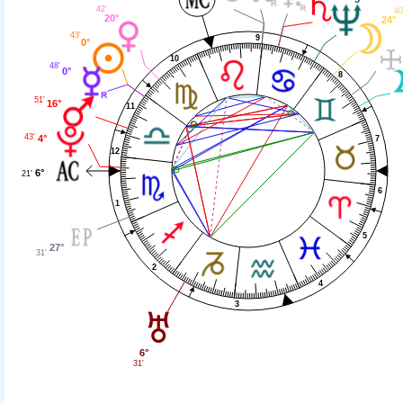
42'
40
20°
24°
43'
9
0°
10
48'
0°
8
51'
16°
11
43'
4°
7
12
6°
21'
6
1
5
27°
31'
2
4
3
6°
31'