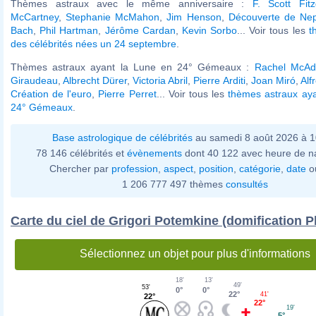
Thèmes astraux avec le même anniversaire :
F. Scott Fitz
McCartney
,
Stephanie McMahon
,
Jim Henson
,
Découverte de Ne
Bach
,
Phil Hartman
,
Jérôme Cardan
,
Kevin Sorbo
... Voir tous les
t
des célébrités nées un 24 septembre
.
Thèmes astraux ayant la Lune en 24° Gémeaux :
Rachel McA
Giraudeau
,
Albrecht Dürer
,
Victoria Abril
,
Pierre Arditi
,
Joan Miró
,
Alf
Création de l'euro
,
Pierre Perret
... Voir tous les
thèmes astraux aya
24° Gémeaux
.
Base astrologique de célébrités
au samedi 8 août 2026 à 
78 146 célébrités et
évènements
dont 40 122 avec heure de n
Chercher par
profession
,
aspect
,
position
,
catégorie
,
date
o
1 206 777 497 thèmes
consultés
Carte du ciel de Grigori Potemkine (domification P
Sélectionnez un objet pour plus d'informations
13'
18'
49'
53'
0°
0°
22°
41'
22°
22°
19'
5°