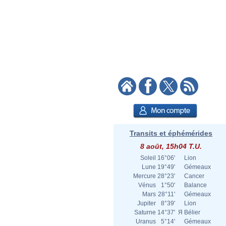
Transits et éphémérides
8 août, 15h04 T.U.
Soleil
16°06'
Lion
Lune
19°49'
Gémeaux
Mercure
28°23'
Cancer
Vénus
1°50'
Balance
Mars
28°11'
Gémeaux
Jupiter
8°39'
Lion
Saturne
14°37'
Я
Bélier
Uranus
5°14'
Gémeaux