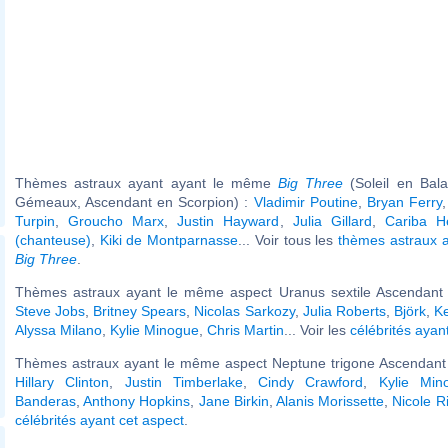
Thèmes astraux ayant ayant le même
Big Three
(Soleil en Bal
Gémeaux, Ascendant en Scorpion) :
Vladimir Poutine
,
Bryan Ferry
Turpin
,
Groucho Marx
,
Justin Hayward
,
Julia Gillard
,
Cariba H
(chanteuse)
,
Kiki de Montparnasse
... Voir tous les
thèmes astraux 
Big Three
.
Thèmes astraux ayant le même aspect Uranus sextile Ascendant (
Steve Jobs
,
Britney Spears
,
Nicolas Sarkozy
,
Julia Roberts
,
Björk
,
K
Alyssa Milano
,
Kylie Minogue
,
Chris Martin
... Voir les
célébrités ayan
Thèmes astraux ayant le même aspect Neptune trigone Ascendant (
Hillary Clinton
,
Justin Timberlake
,
Cindy Crawford
,
Kylie Min
Banderas
,
Anthony Hopkins
,
Jane Birkin
,
Alanis Morissette
,
Nicole R
célébrités ayant cet aspect
.