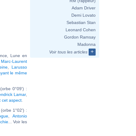
RM (rappeur)
Adam Driver
Demi Lovato
Sebastian Stan
Leonard Cohen
Gordon Ramsay
Madonna
+
Voir tous les articles
ance, Lune en
,
Marc-Laurent
eine
,
Larusso
ayant le même
orbe 0°09') :
endrick Lamar
,
t cet aspect
.
orbe 1°02') :
ogue
,
Antonio
ichie
... Voir les