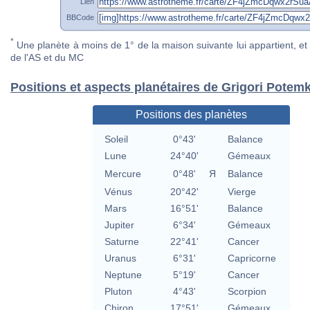
Lien
BBCode
*
Une planète à moins de 1° de la maison suivante lui appartient, et 
de l'AS et du MC
Positions et aspects planétaires de Grigori Potem
Positions des planètes
Soleil
0°43'
Balance
Lune
24°40'
Gémeaux
Mercure
0°48'
Я
Balance
Vénus
20°42'
Vierge
Mars
16°51'
Balance
Jupiter
6°34'
Gémeaux
Saturne
22°41'
Cancer
Uranus
6°31'
Capricorne
Neptune
5°19'
Cancer
Pluton
4°43'
Scorpion
Chiron
17°51'
Gémeaux