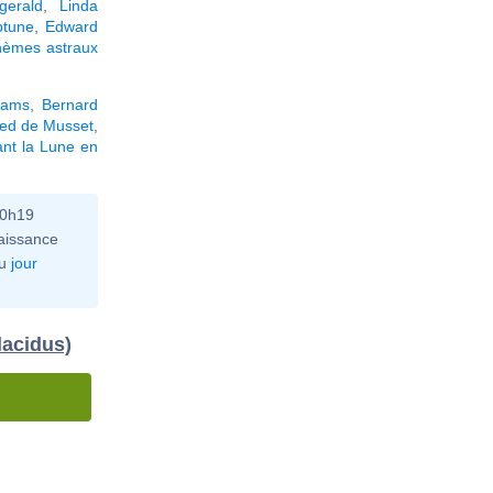
gerald
,
Linda
ptune
,
Edward
hèmes astraux
dams
,
Bernard
red de Musset
,
nt la Lune en
10h19
aissance
u
jour
lacidus)