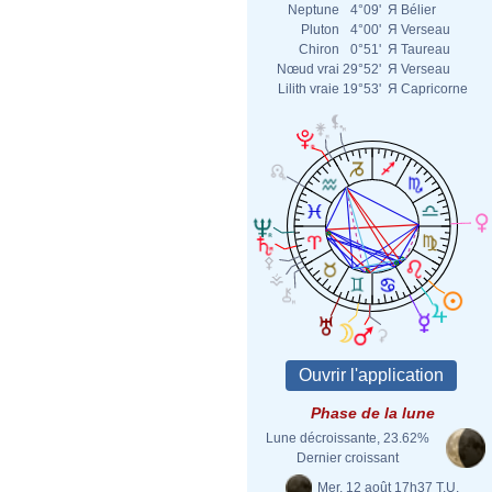
Neptune
4°09'
Я
Bélier
Pluton
4°00'
Я
Verseau
Chiron
0°51'
Я
Taureau
Nœud vrai
29°52'
Я
Verseau
Lilith vraie
19°53'
Я
Capricorne
Phase de la lune
Lune décroissante, 23.62%
Dernier croissant
Mer. 12 août 17h37 T.U.