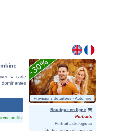
temkine
vec sa carte
es dominantes
Prévisions détaillées - Automne
Boutique en ligne
Portraits
c vos profils
Portrait astrologique
Étude carrière et vocation