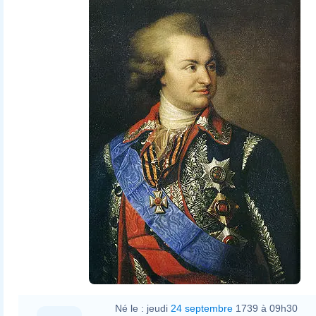
Johann Baptist von Lampi the
Elder
Né le :
jeudi
24 septembre
1739 à 09h30