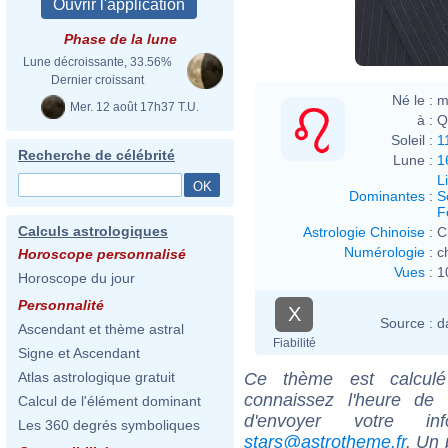
Phase de la lune
Lune décroissante, 33.56%
Dernier croissant
Né le :
m
Mer. 12 août 17h37 T.U.
à :
Q
Soleil :
1
Recherche de célébrité
Lune :
1
L
Dominantes
:
S
F
Calculs astrologiques
Astrologie Chinoise
:
C
Numérologie
:
c
Horoscope personnalisé
Vues
:
1
Horoscope du jour
Personnalité
X
Source :
d
Ascendant et thème astral
Fiabilité
Signe et Ascendant
Ce thème est calculé 
Atlas astrologique gratuit
connaissez l'heure de
Calcul de l'élément dominant
d'envoyer votre i
Les 360 degrés symboliques
stars@astrotheme.fr
. Un 