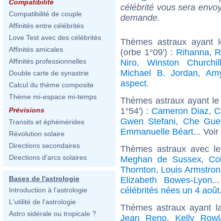
Compatibilité
célébrité vous sera envoy
Compatibilité de couple
demande.
Affinités entre célébrités
Love Test avec des célébrités
Thèmes astraux ayant l
Affinités amicales
(orbe 1°09') :
Rihanna
,
R
Affinités professionnelles
Niro
,
Winston Churchil
Michael B. Jordan
,
Am
Double carte de synastrie
aspect
.
Calcul du thème composite
Thème mi-espace mi-temps
Thèmes astraux ayant le
1°54') :
Cameron Diaz
,
C
Prévisions
Gwen Stefani
,
Che Gue
Transits et éphémérides
Emmanuelle Béart
... Voir
Révolution solaire
Directions secondaires
Thèmes astraux avec l
Directions d'arcs solaires
Meghan de Sussex
,
Co
Thornton
,
Louis Armstron
Bases de l'astrologie
Elizabeth Bowes-Lyon
.
célébrités nées un 4 août
Introduction à l'astrologie
L'utilité de l'astrologie
Thèmes astraux ayant l
Astro sidérale ou tropicale ?
Jean Reno
,
Kelly Rowl