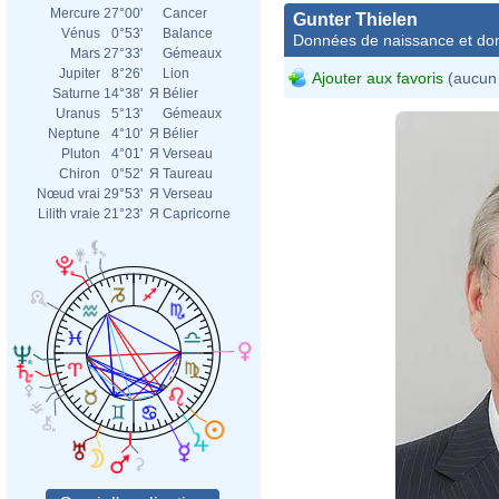
Mercure
27°00'
Cancer
Gunter Thielen
Vénus
0°53'
Balance
Données de naissance et dom
Mars
27°33'
Gémeaux
Jupiter
8°26'
Lion
Ajouter aux favoris
(aucun 
Saturne
14°38'
Я
Bélier
Uranus
5°13'
Gémeaux
Neptune
4°10'
Я
Bélier
Pluton
4°01'
Я
Verseau
Chiron
0°52'
Я
Taureau
Nœud vrai
29°53'
Я
Verseau
Lilith vraie
21°23'
Я
Capricorne