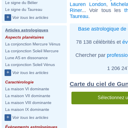
Le signe du Bélier
Lauren London
,
Michel
Le signe du Taureau
Riner
... Voir tous les
t
Taureau
.
+
Voir tous les articles
Base astrologique de 
Articles astrologiques
Aspects planétaires
78 138 célébrités et
év
La conjonction Mercure Vénus
La conjonction Soleil Mercure
Chercher par
professi
Lune AS en dissonance
La conjonction Soleil Vénus
1 206 2
+
Voir tous les articles
Caractérologie
Carte du ciel de Gun
La maison VI dominante
La maison VII dominante
Sélectionnez u
La maison VIII dominante
La maison IX dominante
+
Voir tous les articles
Évènements astrologiques