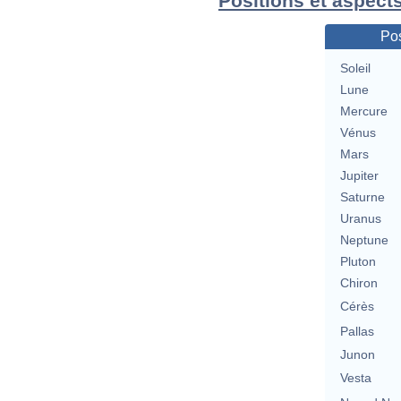
Positions et aspect
Pos
Soleil
Lune
Mercure
Vénus
Mars
Jupiter
Saturne
Uranus
Neptune
Pluton
Chiron
Cérès
Pallas
Junon
Vesta