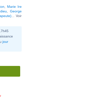
ton
,
Marie Ire
dieu
,
George
apeute)
... Voir
 17h45
aissance
u
jour
4'