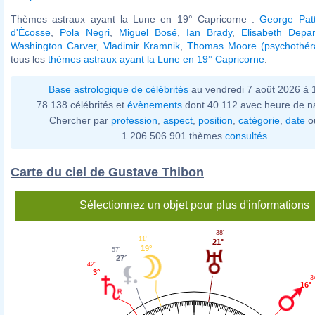
Thèmes astraux ayant la Lune en 19° Capricorne :
George Pat
d'Écosse
,
Pola Negri
,
Miguel Bosé
,
Ian Brady
,
Elisabeth Depar
Washington Carver
,
Vladimir Kramnik
,
Thomas Moore (psychothér
tous les
thèmes astraux ayant la Lune en 19° Capricorne
.
Base astrologique de célébrités
au vendredi 7 août 2026 à
78 138 célébrités et
évènements
dont 40 112 avec heure de n
Chercher par
profession
,
aspect
,
position
,
catégorie
,
date
o
1 206 506 901 thèmes
consultés
Carte du ciel de Gustave Thibon
Sélectionnez un objet pour plus d'informations
38'
11'
21°
19°
57'
27°
42'
3°
3
16°