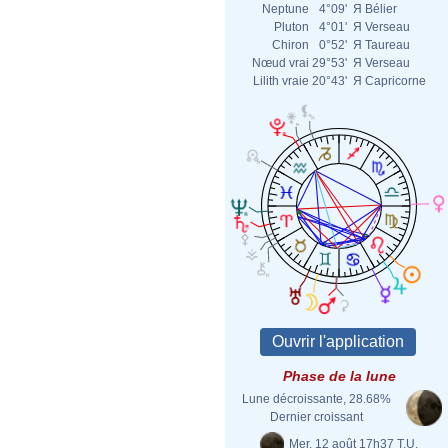
Neptune
4°09'
Я
Bélier
Pluton
4°01'
Я
Verseau
Chiron
0°52'
Я
Taureau
Nœud vrai
29°53'
Я
Verseau
Lilith vraie
20°43'
Я
Capricorne
Phase de la lune
Lune décroissante, 28.68%
Dernier croissant
Mer. 12 août 17h37 T.U.