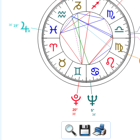
36'
19°
20°
5°
38'
34'