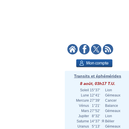
Transits et éphémérides
8 août, 03h17 T.U.
Soleil
15°37'
Lion
Lune
12°41'
Gémeaux
Mercure
27°39'
Cancer
Vénus
1°21'
Balance
Mars
27°52'
Gémeaux
Jupiter
8°32'
Lion
Saturne
14°37'
Я
Bélier
Uranus
5°13'
Gémeaux