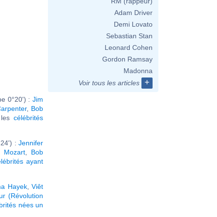
RM (rappeur)
Adam Driver
Demi Lovato
Sebastian Stan
Leonard Cohen
Gordon Ramsay
Madonna
+
Voir tous les articles
e 0°20') :
Jim
arpenter
,
Bob
r les
célébrités
24') :
Jennifer
 Mozart
,
Bob
lébrités ayant
ma Hayek
,
Viêt
ur (Révolution
brités nées un