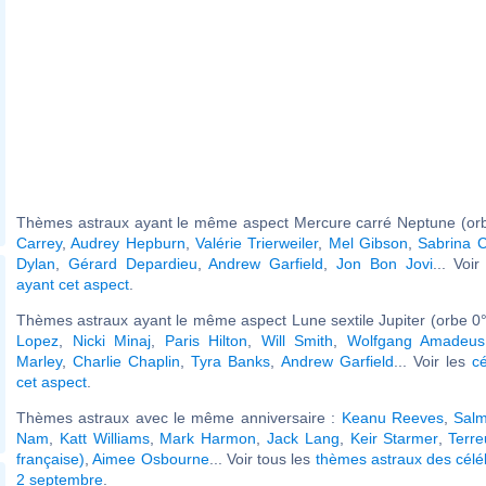
Thèmes astraux ayant le même aspect Mercure carré Neptune (orb
Carrey
,
Audrey Hepburn
,
Valérie Trierweiler
,
Mel Gibson
,
Sabrina C
Dylan
,
Gérard Depardieu
,
Andrew Garfield
,
Jon Bon Jovi
... Voi
ayant cet aspect
.
Thèmes astraux ayant le même aspect Lune sextile Jupiter (orbe 0°
Lopez
,
Nicki Minaj
,
Paris Hilton
,
Will Smith
,
Wolfgang Amadeus
Marley
,
Charlie Chaplin
,
Tyra Banks
,
Andrew Garfield
... Voir les
cé
cet aspect
.
Thèmes astraux avec le même anniversaire :
Keanu Reeves
,
Sal
Nam
,
Katt Williams
,
Mark Harmon
,
Jack Lang
,
Keir Starmer
,
Terre
française)
,
Aimee Osbourne
... Voir tous les
thèmes astraux des célé
2 septembre
.