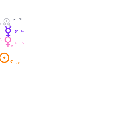
08'
7°
5°
14'
1°
05'
8°
49'