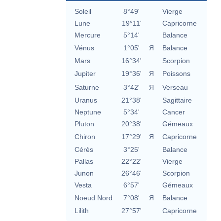
Soleil
8°49'
Vierge
Lune
19°11'
Capricorne
Mercure
5°14'
Balance
Vénus
1°05'
Я
Balance
Mars
16°34'
Scorpion
Jupiter
19°36'
Я
Poissons
Saturne
3°42'
Я
Verseau
Uranus
21°38'
Sagittaire
Neptune
5°34'
Cancer
Pluton
20°38'
Gémeaux
Chiron
17°29'
Я
Capricorne
Cérès
3°25'
Balance
Pallas
22°22'
Vierge
Junon
26°46'
Scorpion
Vesta
6°57'
Gémeaux
Noeud Nord
7°08'
Я
Balance
Lilith
27°57'
Capricorne