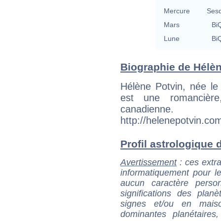
Mercure
Sesq
Mars
BiQ
Lune
BiQ
Biographie de Hélène
Hélène Potvin, née le
est une romancière
canadienne
http://helenepotvin.co
Profil astrologique d
Avertissement
: ces extra
informatiquement pour le
aucun caractère perso
significations des pla
signes et/ou en maiso
dominantes planétaires,