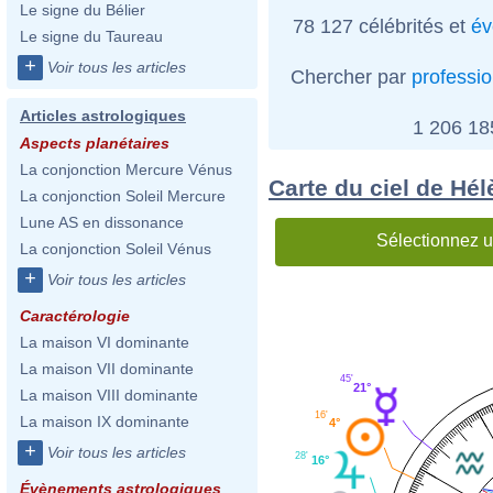
Le signe du Bélier
78 127 célébrités et
év
Le signe du Taureau
+
Voir tous les articles
Chercher par
professi
Articles astrologiques
1 206 1
Aspects planétaires
La conjonction Mercure Vénus
Carte du ciel de Hél
La conjonction Soleil Mercure
Lune AS en dissonance
Sélectionnez u
La conjonction Soleil Vénus
+
Voir tous les articles
Caractérologie
La maison VI dominante
La maison VII dominante
45'
21°
La maison VIII dominante
16'
La maison IX dominante
4°
+
Voir tous les articles
28'
16°
Évènements astrologiques