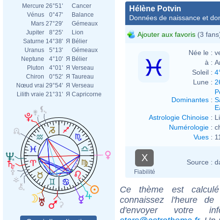
Mercure
26°51'
Cancer
Hélène Potvin
Vénus
0°47'
Balance
Données de naissance et dom
Mars
27°29'
Gémeaux
Jupiter
8°25'
Lion
Ajouter aux favoris
(3 fans
Saturne
14°38'
Я
Bélier
Uranus
5°13'
Gémeaux
Née le :
v
Neptune
4°10'
Я
Bélier
à :
A
Pluton
4°01'
Я
Verseau
Soleil :
4
Chiron
0°52'
Я
Taureau
Lune :
2
Nœud vrai
29°54'
Я
Verseau
P
Lilith vraie
21°31'
Я
Capricorne
Dominantes
:
S
E
Astrologie Chinoise
:
L
Numérologie
:
c
Vues
:
1
X
Source :
d
Fiabilité
Ce thème est calculé 
connaissez l'heure de
d'envoyer votre i