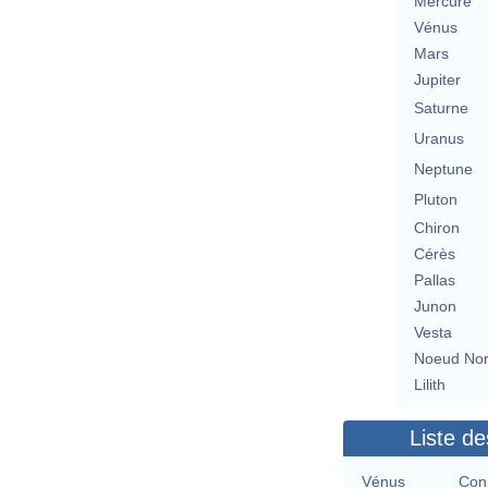
Mercure
Vénus
Mars
Jupiter
Saturne
Uranus
Neptune
Pluton
Chiron
Cérès
Pallas
Junon
Vesta
Noeud No
Lilith
Liste de
Vénus
Con