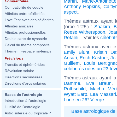
Martin
,
Marie-Antoinett
Compatibilité
Anthony Hopkins
,
Caitly
Compatibilité de couple
aspect
.
Affinités entre célébrités
Love Test avec des célébrités
Thèmes astraux ayant 
(orbe 1°25') :
Shakira
,
B
Affinités amicales
Reese Witherspoon
,
Joa
Affinités professionnelles
Refaeli
... Voir les
célébrit
Double carte de synastrie
Calcul du thème composite
Thèmes astraux avec le
Thème mi-espace mi-temps
Emily Blunt
,
Kristin Da
Ansari
,
Erich Kästner
,
Jea
Prévisions
Guillem
,
Louis Bertigna
Transits et éphémérides
célébrités nées un 23 févr
Révolution solaire
Directions secondaires
Thèmes astraux ayant la
Damme
,
Eva Braun
Directions d'arcs solaires
Rothschild
,
Macha Méri
Wyatt Earp
,
Lea Massari
Bases de l'astrologie
Lune en 26° Vierge
.
Introduction à l'astrologie
L'utilité de l'astrologie
Base astrologique de 
Astro sidérale ou tropicale ?