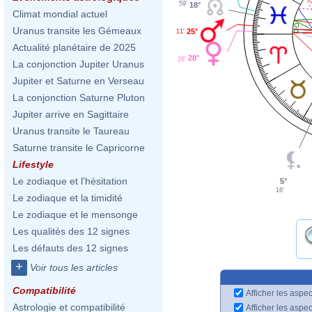
59'
18°
Climat mondial actuel
Uranus transite les Gémeaux
25°
11'
Actualité planétaire de 2025
28°
26'
La conjonction Jupiter Uranus
Jupiter et Saturne en Verseau
La conjonction Saturne Pluton
Jupiter arrive en Sagittaire
Uranus transite le Taureau
Saturne transite le Capricorne
Lifestyle
Le zodiaque et l'hésitation
5°
16'
Le zodiaque et la timidité
Le zodiaque et le mensonge
Les qualités des 12 signes
Les défauts des 12 signes
+
Voir tous les articles
Compatibilité
Afficher les aspec
Astrologie et compatibilité
Afficher les aspe