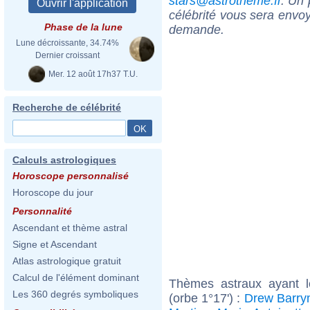
stars@astrotheme.fr
. Un 
célébrité vous sera envoy
Phase de la lune
demande.
Lune décroissante, 34.74%
Dernier croissant
Mer. 12 août 17h37 T.U.
Recherche de célébrité
Calculs astrologiques
Horoscope personnalisé
Horoscope du jour
Personnalité
Ascendant et thème astral
Signe et Ascendant
Atlas astrologique gratuit
Calcul de l'élément dominant
Thèmes astraux ayant l
Les 360 degrés symboliques
(orbe 1°17') :
Drew Barry