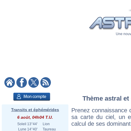
Une nouve
Thème astral et c
Prenez connaissance du
Transits et éphémérides
sa carte du ciel, un ex
6 août, 04h04 T.U.
calcul de ses dominant
Soleil
13°44'
Lion
Lune
14°40'
Taureau