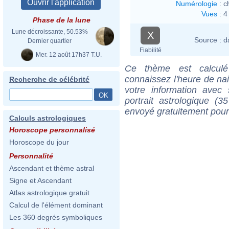
Numérologie
:
c
Vues
:
4
Phase de la lune
Lune décroissante, 50.53%
X
Source :
d
Dernier quartier
Fiabilité
Mer. 12 août 17h37 T.U.
Ce thème est calculé 
connaissez l'heure de nai
Recherche de célébrité
votre information ave
portrait astrologique (
envoyé gratuitement pour
Calculs astrologiques
Horoscope personnalisé
Horoscope du jour
Personnalité
Ascendant et thème astral
Signe et Ascendant
Atlas astrologique gratuit
Calcul de l'élément dominant
Les 360 degrés symboliques