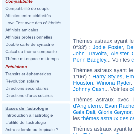
Compatibilité
Compatibilité de couple
Affinités entre célébrités
Love Test avec des célébrités
Affinités amicales
Affinités professionnelles
Thèmes astraux ayant l
Double carte de synastrie
0°33') :
Jodie Foster
,
De
Calcul du thème composite
John Travolta
,
Aleister 
Thème mi-espace mi-temps
Penn Badgley
... Voir les
c
Prévisions
Thèmes astraux ayant le
Transits et éphémérides
1°06') :
Harry Styles
,
Em
Révolution solaire
Houston
,
Winona Ryder
,
Directions secondaires
Johnny Cash
... Voir les
c
Directions d'arcs solaires
Thèmes astraux avec 
d'Angleterre
,
Evan Rache
Bases de l'astrologie
Gala Dali
,
Gloria Gaynor
Introduction à l'astrologie
les
thèmes astraux des c
L'utilité de l'astrologie
Thèmes astraux ayant la
Astro sidérale ou tropicale ?