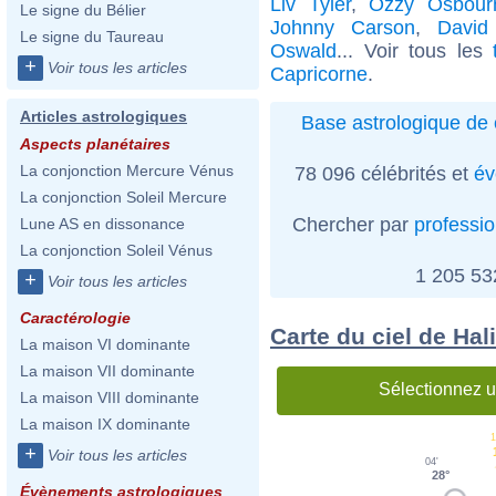
Liv Tyler
,
Ozzy Osbour
Le signe du Bélier
Johnny Carson
,
David
Le signe du Taureau
Oswald
... Voir tous les
+
Voir tous les articles
Capricorne
.
Articles astrologiques
Base astrologique de 
Aspects planétaires
La conjonction Mercure Vénus
78 096 célébrités et
év
La conjonction Soleil Mercure
Chercher par
professi
Lune AS en dissonance
La conjonction Soleil Vénus
1 205 5
+
Voir tous les articles
Caractérologie
Carte du ciel de Hali
La maison VI dominante
La maison VII dominante
Sélectionnez u
La maison VIII dominante
La maison IX dominante
1
+
Voir tous les articles
04'
28°
Évènements astrologiques