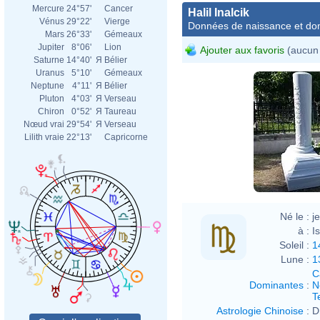
Mercure
24°57'
Cancer
Halil Inalcik
Vénus
29°22'
Vierge
Données de naissance et dom
Mars
26°33'
Gémeaux
Jupiter
8°06'
Lion
Ajouter aux favoris
(aucun 
Saturne
14°40'
Я
Bélier
Uranus
5°10'
Gémeaux
Neptune
4°11'
Я
Bélier
Pluton
4°03'
Я
Verseau
Chiron
0°52'
Я
Taureau
Nœud vrai
29°54'
Я
Verseau
Lilith vraie
22°13'
Capricorne
Né le :
j
à :
I
Soleil :
1
Lune :
1
C
Dominantes
:
N
T
Astrologie Chinoise
:
D