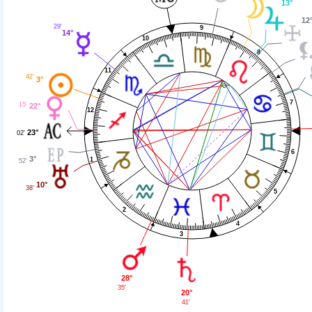
13°
12
29'
9
14°
10
8
11
42'
3°
7
15'
22°
12
23°
02'
6
3°
1
52'
10°
38'
5
2
4
3
28°
35'
20°
41'