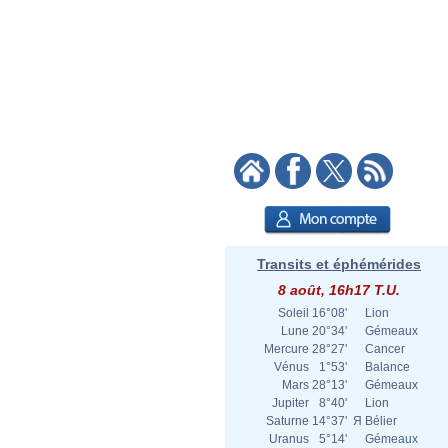
Transits et éphémérides
8 août, 16h17 T.U.
Soleil
16°08'
Lion
Lune
20°34'
Gémeaux
Mercure
28°27'
Cancer
Vénus
1°53'
Balance
Mars
28°13'
Gémeaux
Jupiter
8°40'
Lion
Saturne
14°37'
Я
Bélier
Uranus
5°14'
Gémeaux