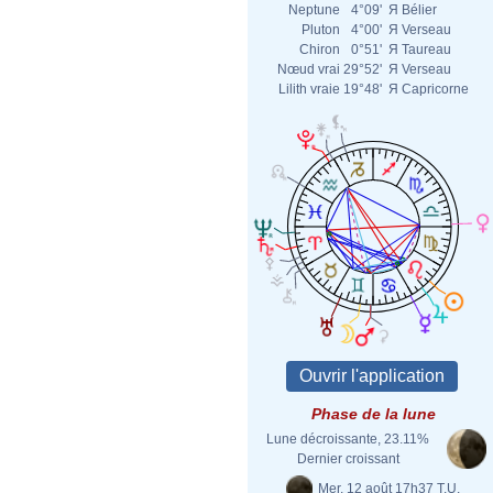
Neptune
4°09'
Я
Bélier
Pluton
4°00'
Я
Verseau
Chiron
0°51'
Я
Taureau
Nœud vrai
29°52'
Я
Verseau
Lilith vraie
19°48'
Я
Capricorne
Phase de la lune
Lune décroissante, 23.11%
Dernier croissant
Mer. 12 août 17h37 T.U.