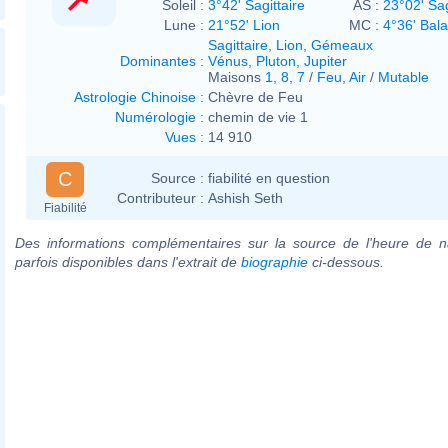
Soleil :
3°42' Sagittaire
AS :
23°02' Sag
Lune :
21°52' Lion
MC :
4°36' Bal
Sagittaire
,
Lion
,
Gémeaux
Dominantes
:
Vénus
,
Pluton
,
Jupiter
Maisons
1
,
8
,
7
/
Feu
,
Air
/
Mutable
Astrologie Chinoise
:
Chèvre de Feu
Numérologie
:
chemin de vie 1
Vues
:
14 910
C
Source :
fiabilité en question
Contributeur :
Ashish Seth
Fiabilité
Des informations complémentaires sur la source de l'heure de n
parfois disponibles dans l'extrait de
biographie
ci-dessous.