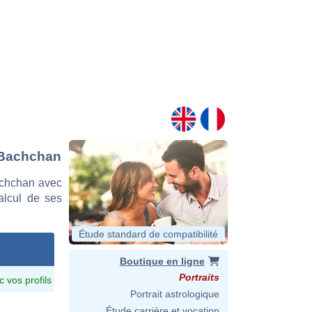
i Bachchan
achchan avec
calcul de ses
Étude standard de compatibilité
Boutique en ligne
Portraits
c vos profils
Portrait astrologique
Étude carrière et vocation