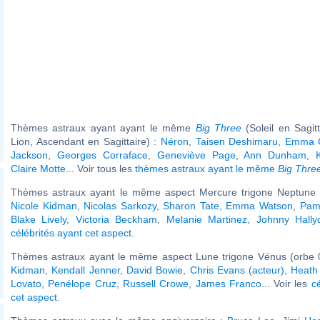
Thèmes astraux ayant ayant le même
Big Three
(Soleil en Sagit
Lion, Ascendant en Sagittaire) :
Néron
,
Taisen Deshimaru
,
Emma C
Jackson
,
Georges Corraface
,
Geneviève Page
,
Ann Dunham
,
Claire Motte
... Voir tous les
thèmes astraux ayant le même
Big Thre
Thèmes astraux ayant le même aspect Mercure trigone Neptune (
Nicole Kidman
,
Nicolas Sarkozy
,
Sharon Tate
,
Emma Watson
,
Pam
Blake Lively
,
Victoria Beckham
,
Melanie Martinez
,
Johnny Hally
célébrités ayant cet aspect
.
Thèmes astraux ayant le même aspect Lune trigone Vénus (orbe 
Kidman
,
Kendall Jenner
,
David Bowie
,
Chris Evans (acteur)
,
Heath
Lovato
,
Penélope Cruz
,
Russell Crowe
,
James Franco
... Voir les
c
cet aspect
.