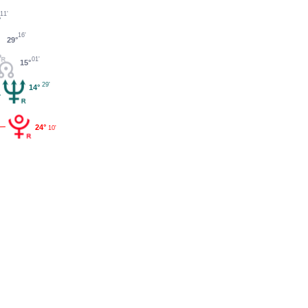
11'
°
16'
29°
01'
15°
29'
14°
24°
10'