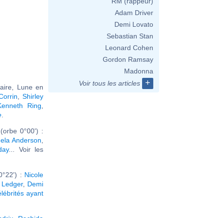
RM (rappeur)
Adam Driver
Demi Lovato
Sebastian Stan
Leonard Cohen
Gordon Ramsay
Madonna
+
Voir tous les articles
taire, Lune en
orrin
,
Shirley
Kenneth Ring
,
e
.
orbe 0°00') :
ela Anderson
,
day
... Voir les
0°22') :
Nicole
 Ledger
,
Demi
élébrités ayant