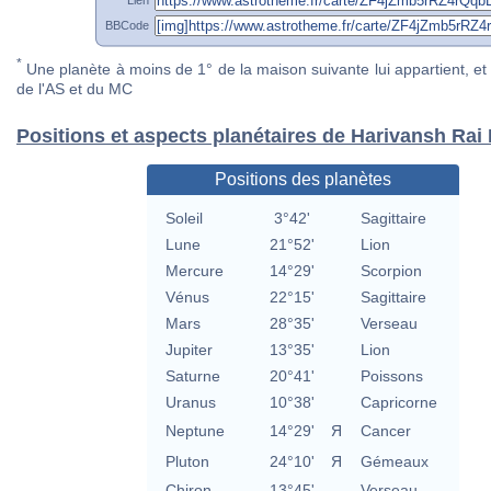
BBCode
*
Une planète à moins de 1° de la maison suivante lui appartient, et 
de l'AS et du MC
Positions et aspects planétaires de Harivansh Ra
Positions des planètes
Soleil
3°42'
Sagittaire
Lune
21°52'
Lion
Mercure
14°29'
Scorpion
Vénus
22°15'
Sagittaire
Mars
28°35'
Verseau
Jupiter
13°35'
Lion
Saturne
20°41'
Poissons
Uranus
10°38'
Capricorne
Neptune
14°29'
Я
Cancer
Pluton
24°10'
Я
Gémeaux
Chiron
13°45'
Verseau