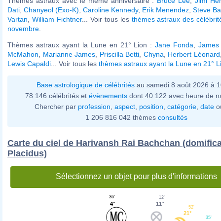
Thèmes astraux avec le même anniversaire :
Bruce Lee
,
Jimi He
Dati
,
Chanyeol (Exo-K)
,
Caroline Kennedy
,
Erik Menendez
,
Steve B
Vartan
,
William Fichtner
... Voir tous les
thèmes astraux des célébri
novembre
.
Thèmes astraux ayant la Lune en 21° Lion :
Jane Fonda
,
James
McMahon
,
Marianne James
,
Priscilla Betti
,
Chyna
,
Herbert Léonard
Lewis Capaldi
... Voir tous les
thèmes astraux ayant la Lune en 21° L
Base astrologique de célébrités
au samedi 8 août 2026 à 
78 146 célébrités et
évènements
dont 40 122 avec heure de n
Chercher par
profession
,
aspect
,
position
,
catégorie
,
date
o
1 206 816 042 thèmes
consultés
Carte du ciel de Harivansh Rai Bachchan (domifica
Placidus)
Sélectionnez un objet pour plus d'informations
36'
12'
4°
11°
52'
21°
35'