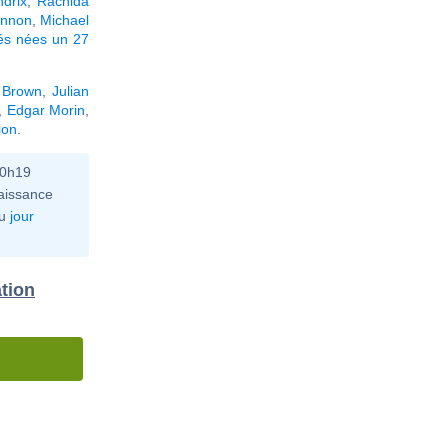
ndrix
,
Rachida
annon
,
Michael
tés nées un 27
 Brown
,
Julian
,
Edgar Morin
,
ion
.
10h19
aissance
u
jour
tion