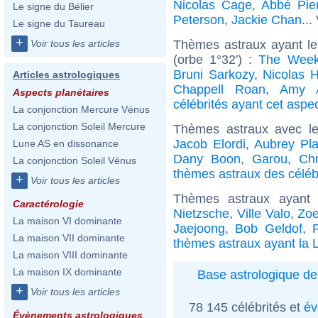
Nicolas Cage
,
Abbé Pie
Le signe du Bélier
Peterson
,
Jackie Chan
...
Le signe du Taureau
+
Thèmes astraux ayant le
Voir tous les articles
(orbe 1°32') :
The Wee
Bruni Sarkozy
,
Nicolas H
Articles astrologiques
Chappell Roan
,
Amy 
Aspects planétaires
célébrités ayant cet aspe
La conjonction Mercure Vénus
La conjonction Soleil Mercure
Thèmes astraux avec l
Jacob Elordi
,
Aubrey Pl
Lune AS en dissonance
Dany Boon
,
Garou
,
Chr
La conjonction Soleil Vénus
thèmes astraux des célébr
+
Voir tous les articles
Thèmes astraux ayant 
Caractérologie
Nietzsche
,
Ville Valo
,
Zoe
La maison VI dominante
Jaejoong
,
Bob Geldof
,
La maison VII dominante
thèmes astraux ayant la L
La maison VIII dominante
La maison IX dominante
Base astrologique de
+
Voir tous les articles
78 145 célébrités et
év
Évènements astrologiques