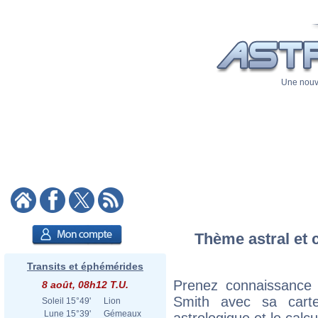
Une nouve
Thème astral et 
Transits et éphémérides
Prenez connaissance
8 août, 08h12 T.U.
Smith avec sa carte
Soleil
15°49'
Lion
Lune
15°39'
Gémeaux
astrologique et le calc