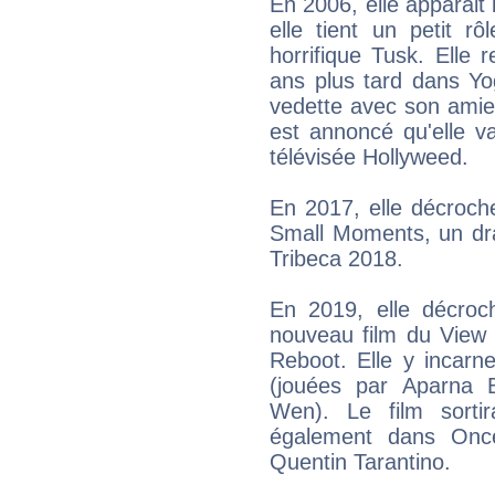
En 2006, elle apparait
elle tient un petit r
horrifique Tusk. Ell
ans plus tard dans Yog
vedette avec son amie 
est annoncé qu'elle v
télévisée Hollyweed.
En 2017, elle décroch
Small Moments, un dra
Tribeca 2018.
En 2019, elle décroc
nouveau film du View 
Reboot. Elle y incarn
(jouées par Aparna B
Wen). Le film sorti
également dans Onc
Quentin Tarantino.