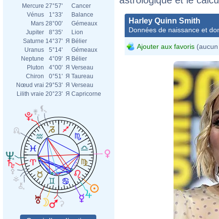
Mercure
27°57'
Cancer
Vénus
1°33'
Balance
Harley Quinn Smith
Mars
28°00'
Gémeaux
Données de naissance et dom
Jupiter
8°35'
Lion
Saturne
14°37'
Я
Bélier
Ajouter aux favoris
(aucun 
Uranus
5°14'
Gémeaux
Neptune
4°09'
Я
Bélier
Pluton
4°00'
Я
Verseau
Chiron
0°51'
Я
Taureau
Nœud vrai
29°53'
Я
Verseau
Lilith vraie
20°23'
Я
Capricorne