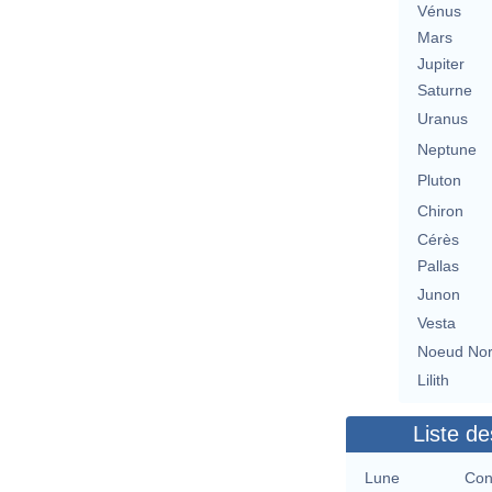
Vénus
Mars
Jupiter
Saturne
Uranus
Neptune
Pluton
Chiron
Cérès
Pallas
Junon
Vesta
Noeud No
Lilith
Liste de
Lune
Con