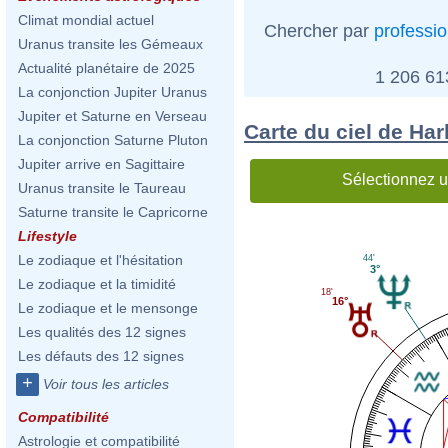
Climat mondial actuel
Chercher par
professi
Uranus transite les Gémeaux
Actualité planétaire de 2025
1 206 6
La conjonction Jupiter Uranus
Jupiter et Saturne en Verseau
Carte du ciel de Ha
La conjonction Saturne Pluton
Jupiter arrive en Sagittaire
Sélectionnez u
Uranus transite le Taureau
Saturne transite le Capricorne
Lifestyle
Le zodiaque et l'hésitation
44'
3°
Le zodiaque et la timidité
18'
16°
Le zodiaque et le mensonge
Les qualités des 12 signes
Les défauts des 12 signes
+
Voir tous les articles
Compatibilité
Astrologie et compatibilité