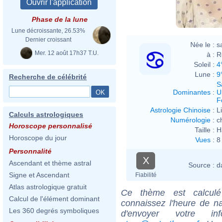
Phase de la lune
Lune décroissante, 26.53%
Dernier croissant
Née le :
s
Mer. 12 août 17h37 T.U.
à :
R
Soleil :
4
Lune :
9
Recherche de célébrité
S
Dominantes
:
U
F
Astrologie Chinoise
:
L
Calculs astrologiques
Numérologie
:
c
Horoscope personnalisé
Taille :
H
Horoscope du jour
Vues
:
8
Personnalité
X
Ascendant et thème astral
Source :
d
Signe et Ascendant
Fiabilité
Atlas astrologique gratuit
Ce thème est calculé 
Calcul de l'élément dominant
connaissez l'heure de n
Les 360 degrés symboliques
d'envoyer votre i