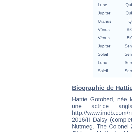
Lune
Qu
Jupiter
Qu
Uranus
Qu
Vénus
BiQ
Vénus
BiQ
Jupiter
Sem
Soleil
Sem
Lune
Sem
Soleil
Sem
Biographie de Hattie
Hattie Gotobed, née l
une actrice angla
http://www.imdb.com/n
2016/II Daisy (comple
Nutmeg. The Colonel 