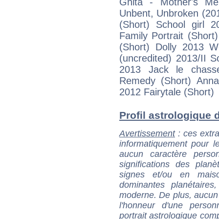
Ghita - Mother's Me
Unbent, Unbroken (201
(Short) School girl 
Family Portrait (Shor
(Short) Dolly 2013 
(uncredited) 2013/II 
2013 Jack le chasse
Remedy (Short) Anna 
2012 Fairytale (Short)
Profil astrologique d
Avertissement
: ces extra
informatiquement pour le
aucun caractère perso
significations des pla
signes et/ou en maiso
dominantes planétaires,
moderne. De plus, aucun a
l'honneur d'une personn
portrait astrologique com