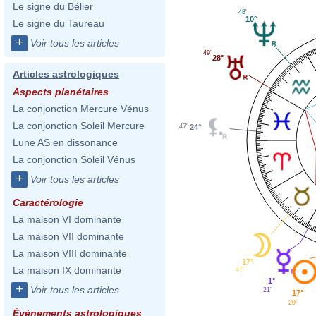
Le signe du Bélier
48'
10°
Le signe du Taureau
+
Voir tous les articles
49'
28°
Articles astrologiques
Aspects planétaires
La conjonction Mercure Vénus
La conjonction Soleil Mercure
24°
47'
Lune AS en dissonance
La conjonction Soleil Vénus
+
Voir tous les articles
Caractérologie
La maison VI dominante
La maison VII dominante
La maison VIII dominante
17°
La maison IX dominante
47'
1°
+
Voir tous les articles
21'
17°
29'
Évènements astrologiques