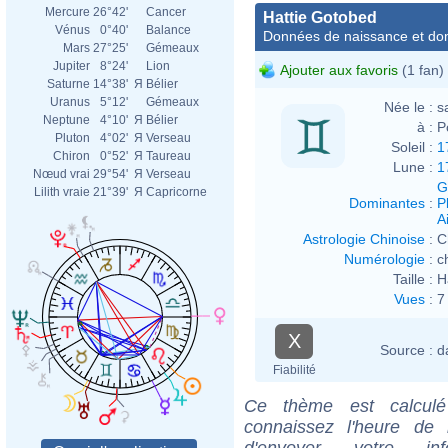
Mercure
26°42'
Cancer
Hattie Gotobed
Vénus
0°40'
Balance
Données de naissance et dom
Mars
27°25'
Gémeaux
Jupiter
8°24'
Lion
Ajouter aux favoris
(1 fan)
Saturne
14°38'
Я
Bélier
Uranus
5°12'
Gémeaux
Née le :
s
Neptune
4°10'
Я
Bélier
à :
P
Pluton
4°02'
Я
Verseau
Soleil :
1
Chiron
0°52'
Я
Taureau
Lune :
1
Nœud vrai
29°54'
Я
Verseau
G
Lilith vraie
21°39'
Я
Capricorne
Dominantes
:
P
Ai
Astrologie Chinoise
:
C
Numérologie
:
c
Taille :
H
Vues
:
7
X
Source :
d
Fiabilité
Ce thème est calculé 
connaissez l'heure de
d'envoyer votre i