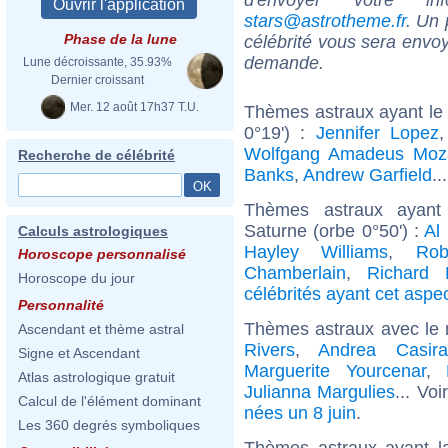
stars@astrotheme.fr
. Un 
Phase de la lune
célébrité vous sera envoy
demande.
Lune décroissante, 35.93%
Dernier croissant
Mer. 12 août 17h37 T.U.
Thèmes astraux ayant le 
0°19') :
Jennifer Lopez
Wolfgang Amadeus Moz
Recherche de célébrité
Banks
,
Andrew Garfield
..
Thèmes astraux ayant 
Saturne (orbe 0°50') :
Al
Calculs astrologiques
Hayley Williams
,
Rob
Horoscope personnalisé
Chamberlain
,
Richard 
Horoscope du jour
célébrités ayant cet aspe
Personnalité
Thèmes astraux avec le
Ascendant et thème astral
Rivers
,
Andrea Casira
Signe et Ascendant
Marguerite Yourcenar
,
Atlas astrologique gratuit
Julianna Margulies
... Voi
Calcul de l'élément dominant
nées un 8 juin
.
Les 360 degrés symboliques
Thèmes astraux ayant l