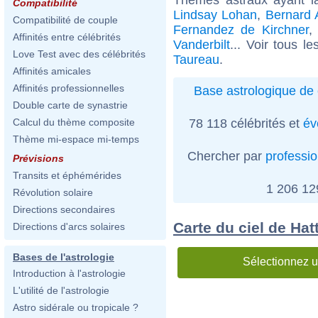
Compatibilité
Lindsay Lohan
,
Bernard 
Compatibilité de couple
Fernandez de Kirchner
Affinités entre célébrités
Vanderbilt
... Voir tous l
Love Test avec des célébrités
Taureau
.
Affinités amicales
Affinités professionnelles
Base astrologique de 
Double carte de synastrie
78 118 célébrités et
év
Calcul du thème composite
Thème mi-espace mi-temps
Chercher par
professi
Prévisions
Transits et éphémérides
1 206 1
Révolution solaire
Directions secondaires
Carte du ciel de Ha
Directions d'arcs solaires
Bases de l'astrologie
Sélectionnez u
Introduction à l'astrologie
L'utilité de l'astrologie
Astro sidérale ou tropicale ?