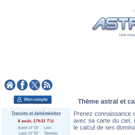
Une nouve
Thème astral et ca
Prenez connaissance d
Transits et éphémérides
avec sa carte du ciel, 
6 août, 17h31 T.U.
le calcul de ses domina
Soleil
14°16'
Lion
Lune
22°32'
Taureau