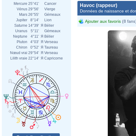
Mercure
25°41'
Cancer
Havoc (rappeur)
Vénus
29°56'
Vierge
Données de naissance et dom
Mars
26°55'
Gémeaux
Jupiter
8°14'
Lion
Ajouter aux favoris
(8 fans
Saturne
14°39'
Я
Bélier
Uranus
5°11'
Gémeaux
Neptune
4°11'
Я
Bélier
Pluton
4°03'
Я
Verseau
Chiron
0°52'
Я
Taureau
Nœud vrai
29°54'
Я
Verseau
Lilith vraie
22°14'
Я
Capricorne