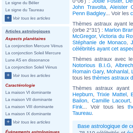
0°06') :
Jodie Foster
,
De
Le signe du Bélier
John Travolta
,
Aleister 
Le signe du Taureau
Penn Badgley
... Voir les
c
+
Voir tous les articles
Thèmes astraux ayant le
(orbe 2°31') :
Marlon Bra
Articles astrologiques
McGregor
,
Victoria du R
Aspects planétaires
Stéphanie de Monaco
,
La conjonction Mercure Vénus
célébrités ayant cet aspe
La conjonction Soleil Mercure
Thèmes astraux avec l
Lune AS en dissonance
Notorious B.I.G
,
Albrec
La conjonction Soleil Vénus
Romain Gary
,
Mohanlal
,
+
Voir tous les articles
tous les
thèmes astraux d
Caractérologie
Thèmes astraux ayant
La maison VI dominante
Hepburn
,
Trixie Mattel
,
E
La maison VII dominante
Bailon
,
Camille Lacourt
Fink
... Voir tous les
t
La maison VIII dominante
Taureau
.
La maison IX dominante
+
Voir tous les articles
Base astrologique de cé
Évènements astrologiques
78 110 célébrités et
év