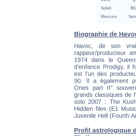
Soleil
BiQ
Mercure
Sem
Biographie de Havoc 
Havoc, de son vra
rappeur/producteur a
1974 dans le Queen
d'enfance Prodigy, il
est l'un des producte
90. Il a également p
Ones part II" souve
grands classiques de l
solo 2007 : The Kus
Hidden files (E1 Mus
Juvenile Hell (Fourth
Profil astrologique 