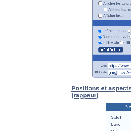
Afficher les astér
Afficher les a
Afficher les plan
Thème tropical
Noeud nord vrai
Lilith vraie
Lili
Lien
BBCode
Positions et aspect
(rappeur)
Pos
Soleil
Lune