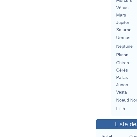
Mercure
Vénus
Mars
Jupiter
Saturne
Uranus
Neptune
Pluton
Chiron
Cérès
Pallas
Junon
Vesta
Noeud No
Lilith
Liste de
Soleil
Con