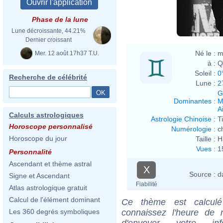
Phase de la lune
Lune décroissante, 44.21%
Dernier croissant
Né le :
m
Mer. 12 août 17h37 T.U.
à :
Q
Soleil :
0
Recherche de célébrité
Lune :
2
G
Dominantes
:
M
Ai
Calculs astrologiques
Astrologie Chinoise
:
T
Horoscope personnalisé
Numérologie
:
c
Horoscope du jour
Taille :
H
Vues
:
1
Personnalité
Ascendant et thème astral
X
Source :
d
Signe et Ascendant
Fiabilité
Atlas astrologique gratuit
Calcul de l'élément dominant
Ce thème est calculé 
connaissez l'heure de 
Les 360 degrés symboliques
d'envoyer votre i