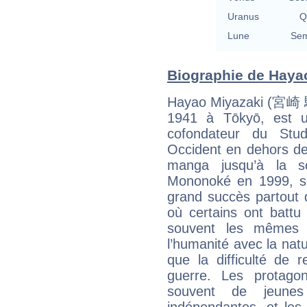
Uranus
Q
Lune
Sem
Biographie de Hayao
Hayao Miyazaki (宮崎 駿,
1941 à Tōkyō, est un
cofondateur du Stud
Occident en dehors de
manga jusqu’à la so
Mononoké en 1999, ses
grand succès partout 
où certains ont battu 
souvent les mêmes t
l’humanité avec la natur
que la difficulté de 
guerre. Les protago
souvent de jeunes