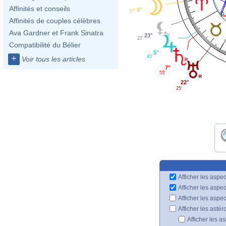
Affinités et conseils
9°
37'
Affinités de couples célèbres
Ava Gardner et Frank Sinatra
23°
27'
Compatibilité du Bélier
5°
+
43'
Voir tous les articles
7°
55'
22°
25'
Afficher les aspec
Afficher les aspe
Afficher les aspe
Afficher les astér
Afficher les a