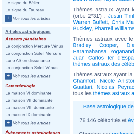
Le signe du Bélier
Thèmes astraux ayant 
Le signe du Taureau
(orbe 2°31') :
Justin Tim
+
Voir tous les articles
Warren Buffett
,
Chris Mar
Buckley
,
Pharrell William
Articles astrologiques
Thèmes astraux avec le
Aspects planétaires
Bradley Cooper
,
Di
La conjonction Mercure Vénus
Paramahansa Yoganan
La conjonction Soleil Mercure
Juan Carlos Ier d'Esp
Lune AS en dissonance
thèmes astraux des célébr
La conjonction Soleil Vénus
Thèmes astraux ayant la 
+
Voir tous les articles
Chamfort
,
Nicole Anisto
Caractérologie
Guattari
,
Nicolas Peyra
tous les
thèmes astraux a
La maison VI dominante
La maison VII dominante
Base astrologique de
La maison VIII dominante
La maison IX dominante
78 146 célébrités et
év
+
Voir tous les articles
Évènements astrologiques
Chercher par
professi