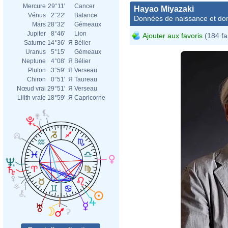
Mercure
29°11'
Cancer
Hayao Miyazaki
Vénus
2°22'
Balance
Données de naissance et dom
Mars
28°32'
Gémeaux
Jupiter
8°46'
Lion
Ajouter aux favoris
(184 fa
Saturne
14°36'
Я
Bélier
Uranus
5°15'
Gémeaux
Neptune
4°08'
Я
Bélier
Pluton
3°59'
Я
Verseau
Chiron
0°51'
Я
Taureau
Nœud vrai
29°51'
Я
Verseau
Lilith vraie
18°59'
Я
Capricorne