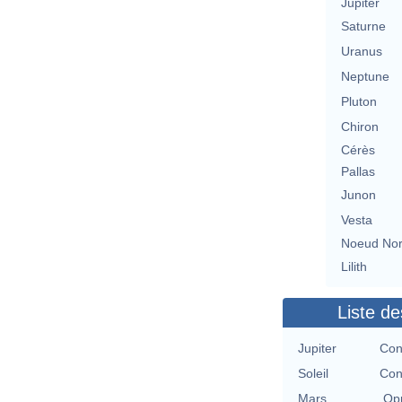
Jupiter
Saturne
Uranus
Neptune
Pluton
Chiron
Cérès
Pallas
Junon
Vesta
Noeud No
Lilith
Liste de
Jupiter
Con
Soleil
Con
Mars
Opp