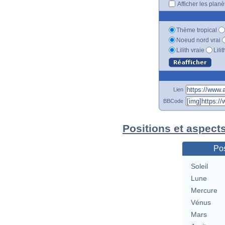
Afficher les plan
Thème tropical
Noeud nord vrai
Lilith vraie
Lili
Lien
BBCode
Positions et aspect
Pos
Soleil
Lune
Mercure
Vénus
Mars