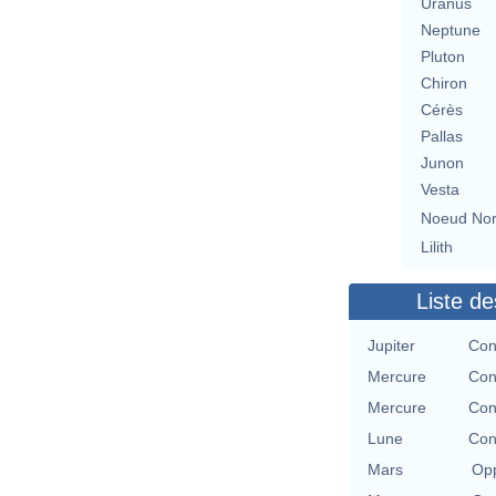
Uranus
Neptune
Pluton
Chiron
Cérès
Pallas
Junon
Vesta
Noeud No
Lilith
Liste de
Jupiter
Con
Mercure
Con
Mercure
Con
Lune
Con
Mars
Opp