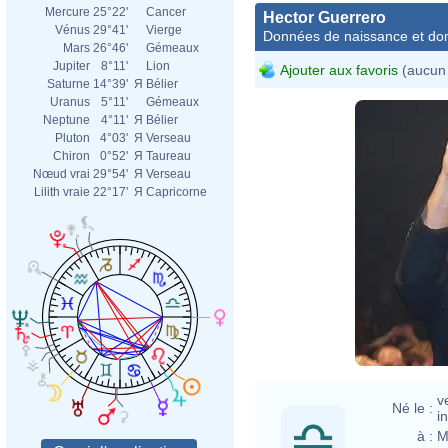
Mercure
25°22'
Cancer
Hector Guerrero
Vénus
29°41'
Vierge
Données de naissance et dom
Mars
26°46'
Gémeaux
Jupiter
8°11'
Lion
Ajouter aux favoris
(aucun 
Saturne
14°39'
Я
Bélier
Uranus
5°11'
Gémeaux
Neptune
4°11'
Я
Bélier
Pluton
4°03'
Я
Verseau
Chiron
0°52'
Я
Taureau
Nœud vrai
29°54'
Я
Verseau
Lilith vraie
22°17'
Я
Capricorne
v
Né le :
i
à :
M