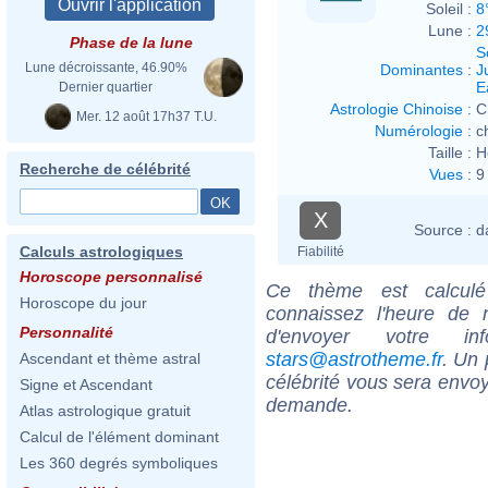
Soleil :
8
Lune :
2
Phase de la lune
S
Lune décroissante, 46.90%
Dominantes
:
J
E
Dernier quartier
Astrologie Chinoise
:
C
Mer. 12 août 17h37 T.U.
Numérologie
:
c
Taille :
H
Recherche de célébrité
Vues
:
9
X
Source :
d
Calculs astrologiques
Fiabilité
Horoscope personnalisé
Ce thème est calculé 
Horoscope du jour
connaissez l'heure de 
Personnalité
d'envoyer votre i
stars@astrotheme.fr
. Un 
Ascendant et thème astral
célébrité vous sera envoy
Signe et Ascendant
demande.
Atlas astrologique gratuit
Calcul de l'élément dominant
Les 360 degrés symboliques