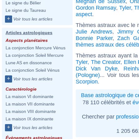
Meghan de Sussex
,
Orl
Le signe du Bélier
Gordon Ramsay
,
Tyler, T
Le signe du Taureau
aspect
.
+
Voir tous les articles
Thèmes astraux avec le 
Julie Andrews
,
Jimmy C
Articles astrologiques
Bonnie Parker
,
Zach Gal
Aspects planétaires
thèmes astraux des céléb
La conjonction Mercure Vénus
Thèmes astraux ayant la
La conjonction Soleil Mercure
Tyler, The Creator
,
Ellen
Lune AS en dissonance
Dick Van Dyke
,
Reinh
La conjonction Soleil Vénus
(Pologne)
... Voir tous l
+
Voir tous les articles
Scorpion
.
Caractérologie
Base astrologique de cé
La maison VI dominante
78 110 célébrités et
év
La maison VII dominante
La maison VIII dominante
Chercher par
professi
La maison IX dominante
+
Voir tous les articles
1 205 6
Évènements astrologiques