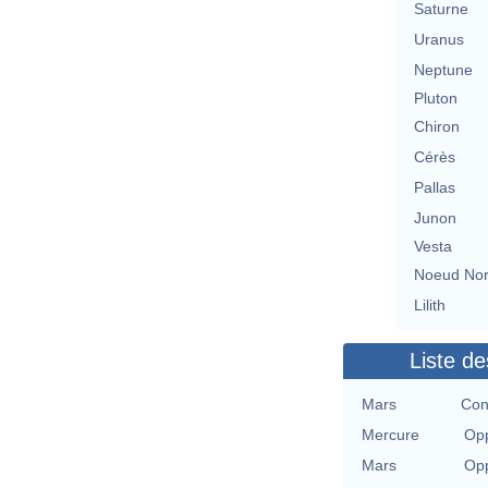
Saturne
Uranus
Neptune
Pluton
Chiron
Cérès
Pallas
Junon
Vesta
Noeud No
Lilith
Liste de
Mars
Con
Mercure
Opp
Mars
Opp