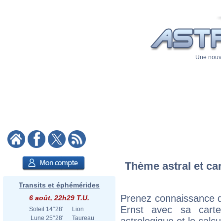
Une nouve
Thème astral et ca
Transits et éphémérides
Prenez connaissance d
6 août, 22h29 T.U.
Ernst avec sa carte
Soleil
14°28'
Lion
Lune
25°28'
Taureau
astrologique et le calc