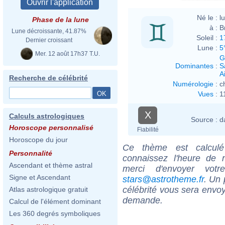
Né le :
l
Phase de la lune
à :
B
Lune décroissante, 41.87%
Soleil :
1
Dernier croissant
Lune :
5
Mer. 12 août 17h37 T.U.
G
Dominantes
:
S
Ai
Recherche de célébrité
Numérologie
:
c
Vues
:
1
X
Calculs astrologiques
Source :
d
Horoscope personnalisé
Fiabilité
Horoscope du jour
Ce thème est calculé 
Personnalité
connaissez l'heure de 
Ascendant et thème astral
merci d'envoyer vot
Signe et Ascendant
stars@astrotheme.fr
. Un 
célébrité vous sera envoy
Atlas astrologique gratuit
demande.
Calcul de l'élément dominant
Les 360 degrés symboliques