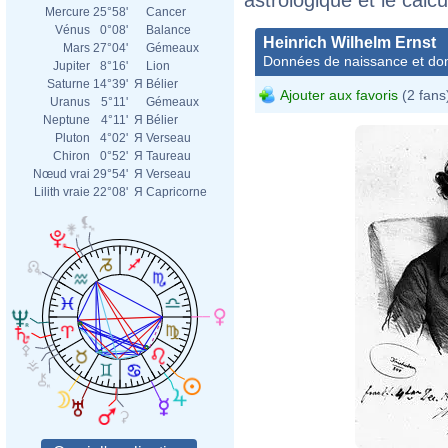
Mercure
25°58'
Cancer
Vénus
0°08'
Balance
Heinrich Wilhelm Ernst
Mars
27°04'
Gémeaux
Données de naissance et dom
Jupiter
8°16'
Lion
Saturne
14°39'
Я
Bélier
Ajouter aux favoris
(2 fans
Uranus
5°11'
Gémeaux
Neptune
4°11'
Я
Bélier
Pluton
4°02'
Я
Verseau
Chiron
0°52'
Я
Taureau
Nœud vrai
29°54'
Я
Verseau
Lilith vraie
22°08'
Я
Capricorne