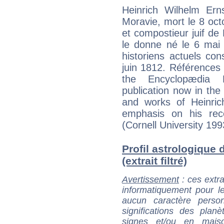
Heinrich Wilhelm Er
Moravie, mort le 8 octo
et compostieur juif de
le donne né le 6 mai 
historiens actuels cons
juin 1812. Références *
the Encyclopædia B
publication now in the
and works of Heinric
emphasis on his rece
(Cornell University 199
Profil astrologique 
(extrait filtré)
Avertissement
: ces extra
informatiquement pour le
aucun caractère perso
significations des pla
signes et/ou en maiso