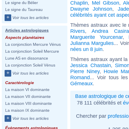
Chaplin
,
Mel Gibson
,
Al
Le signe du Bélier
Dwayne Johnson
,
Jade
Le signe du Taureau
célébrités ayant cet aspe
+
Voir tous les articles
Thèmes astraux avec le
Articles astrologiques
Rivers
,
Andrea Casira
Marguerite Yourcenar
,
Aspects planétaires
Julianna Margulies
... Voi
La conjonction Mercure Vénus
nées un 8 juin
.
La conjonction Soleil Mercure
Lune AS en dissonance
Thèmes astraux ayant l
Jessica Chastain
,
Simon
La conjonction Soleil Vénus
Pierre Niney
,
Howie Ma
+
Voir tous les articles
Romand
... Voir tous le
Caractérologie
Gémeaux
.
La maison VI dominante
Base astrologique de cé
La maison VII dominante
78 111 célébrités et
év
La maison VIII dominante
La maison IX dominante
Chercher par
professi
+
Voir tous les articles
Évènements astrologiques