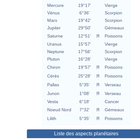
Mercure
19°17'
Vierge
Vénus
6°36'
Scorpion
Mars
19°42'
Scorpion
Jupiter
29°50'
Gémeaux
Saturne
12°51'
Я
Poissons
Uranus
15°57'
Vierge
Neptune
17°56'
Scorpion
Pluton
16°28'
Vierge
Chiron
19°57'
Я
Poissons
Cérès
25°28'
Я
Poissons
Pallas
5°35'
Я
Verseau
Junon
1°08'
Я
Verseau
Vesta
6°18'
Cancer
Noeud Nord
7°32'
Я
Gémeaux
Lilith
5°35'
Я
Poissons
Liste des aspects planétaires