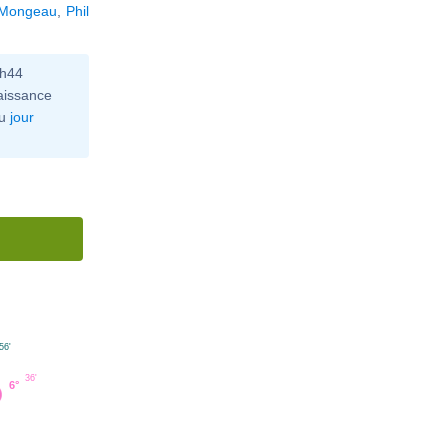
 Mongeau
,
Phil
0h44
aissance
u
jour
56'
°
36'
6°