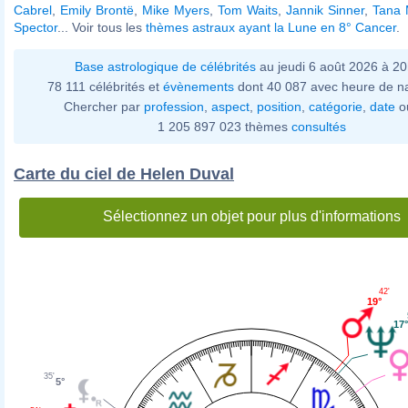
Cabrel
,
Emily Brontë
,
Mike Myers
,
Tom Waits
,
Jannik Sinner
,
Tana
Spector
... Voir tous les
thèmes astraux ayant la Lune en 8° Cancer
.
Base astrologique de célébrités
au jeudi 6 août 2026 à 2
78 111 célébrités et
évènements
dont 40 087 avec heure de n
Chercher par
profession
,
aspect
,
position
,
catégorie
,
date
o
1 205 897 023 thèmes
consultés
Carte du ciel de Helen Duval
Sélectionnez un objet pour plus d'informations
42'
19°
17
35'
5°