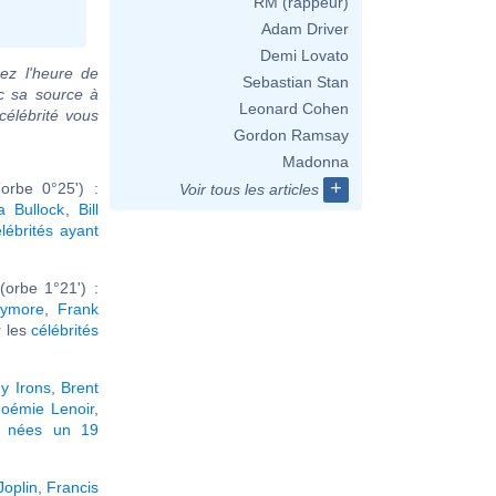
RM (rappeur)
Adam Driver
Demi Lovato
ez l'heure de
Sebastian Stan
c sa source à
Leonard Cohen
célébrité vous
Gordon Ramsay
Madonna
+
orbe 0°25') :
Voir tous les articles
a Bullock
,
Bill
élébrités ayant
orbe 1°21') :
rymore
,
Frank
ir les
célébrités
y Irons
,
Brent
oémie Lenoir
,
és nées un 19
Joplin
,
Francis