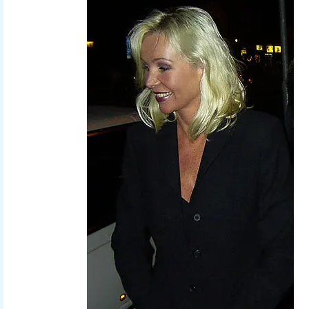
PatrickVanM
(Deze
foto heb ik gemaakt bij de
presentatie van de dvd van Ice
& Fire, de tot nu toe laatste film