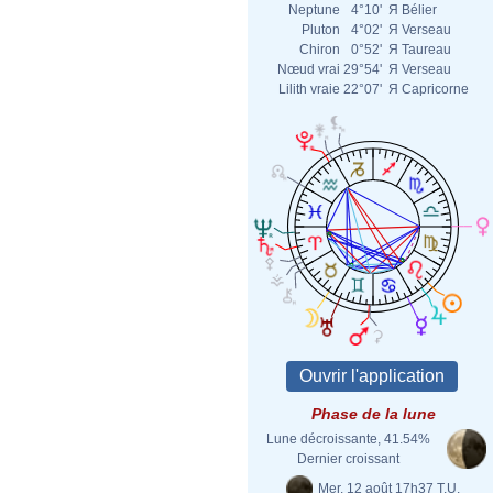
Neptune
4°10'
Я
Bélier
Pluton
4°02'
Я
Verseau
Chiron
0°52'
Я
Taureau
Nœud vrai
29°54'
Я
Verseau
Lilith vraie
22°07'
Я
Capricorne
Phase de la lune
Lune décroissante, 41.54%
Dernier croissant
Mer. 12 août 17h37 T.U.