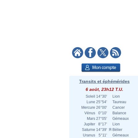
Transits et éphémérides
6 août, 23h12 T.U.
Soleil
14°30'
Lion
Lune
25°54'
Taureau
Mercure
26°00'
Cancer
Vénus
0°10'
Balance
Mars
27°05'
Gémeaux
Jupiter
8°17'
Lion
Saturne
14°39'
Я
Bélier
Uranus
5°11'
Gémeaux