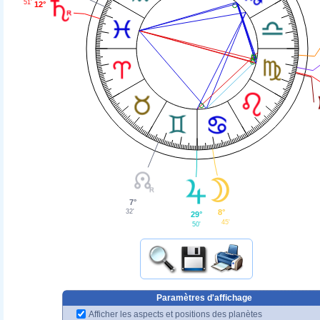
51'
12°
7°
32'
8°
29°
45'
50'
Paramètres d'affichage
Afficher les aspects et positions des planètes