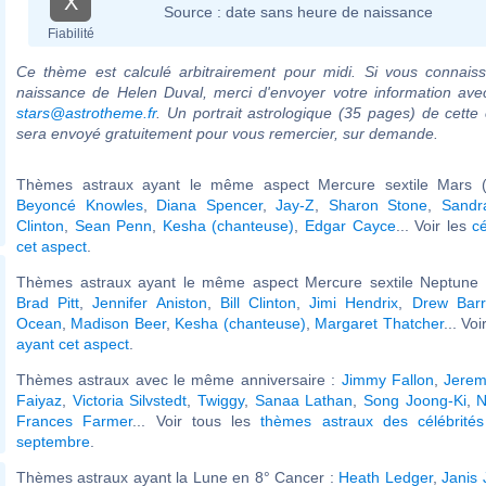
X
Source :
date sans heure de naissance
Fiabilité
Ce thème est calculé arbitrairement pour midi. Si vous connaiss
naissance de Helen Duval, merci d'envoyer votre information ave
stars@astrotheme.fr
. Un portrait astrologique (35 pages) de cette 
sera envoyé gratuitement pour vous remercier, sur demande.
Thèmes astraux ayant le même aspect Mercure sextile Mars (
Beyoncé Knowles
,
Diana Spencer
,
Jay-Z
,
Sharon Stone
,
Sandr
Clinton
,
Sean Penn
,
Kesha (chanteuse)
,
Edgar Cayce
... Voir les
c
cet aspect
.
Thèmes astraux ayant le même aspect Mercure sextile Neptune (
Brad Pitt
,
Jennifer Aniston
,
Bill Clinton
,
Jimi Hendrix
,
Drew Bar
Ocean
,
Madison Beer
,
Kesha (chanteuse)
,
Margaret Thatcher
... Vo
ayant cet aspect
.
Thèmes astraux avec le même anniversaire :
Jimmy Fallon
,
Jerem
Faiyaz
,
Victoria Silvstedt
,
Twiggy
,
Sanaa Lathan
,
Song Joong-Ki
,
N
Frances Farmer
... Voir tous les
thèmes astraux des célébrit
septembre
.
Thèmes astraux ayant la Lune en 8° Cancer :
Heath Ledger
,
Janis 