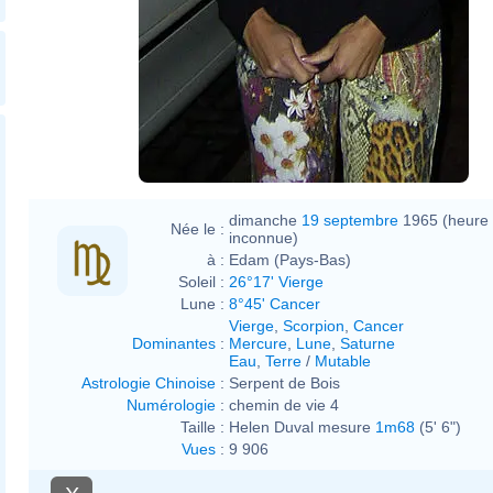
waarin [[:nl:Helen Duval]]
meespeelt. De presentatie
vond plaats in Utrecht bij de
videozaak van Davy's.)
dimanche
19 septembre
1965 (heure
Née le :
inconnue)
à :
Edam (Pays-Bas)
Soleil :
26°17' Vierge
Lune :
8°45' Cancer
Vierge
,
Scorpion
,
Cancer
Dominantes
:
Mercure
,
Lune
,
Saturne
Eau
,
Terre
/
Mutable
Astrologie Chinoise
:
Serpent de Bois
Numérologie
:
chemin de vie 4
Taille :
Helen Duval mesure
1m68
(5' 6")
Vues
:
9 906