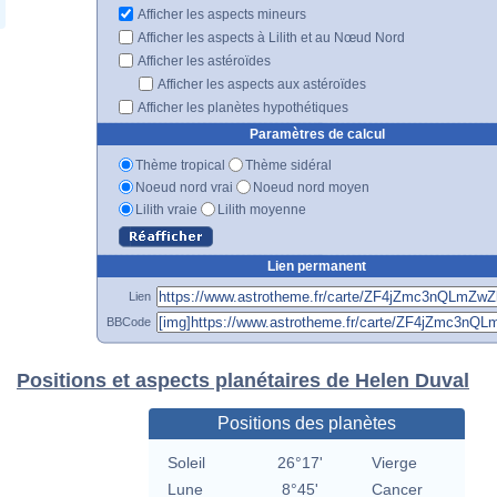
Afficher les aspects mineurs
Afficher les aspects à Lilith et au Nœud Nord
Afficher les astéroïdes
Afficher les aspects aux astéroïdes
Afficher les planètes hypothétiques
Paramètres de calcul
Thème tropical
Thème sidéral
Noeud nord vrai
Noeud nord moyen
Lilith vraie
Lilith moyenne
Lien permanent
Lien
BBCode
Positions et aspects planétaires de Helen Duval
Positions des planètes
Soleil
26°17'
Vierge
Lune
8°45'
Cancer