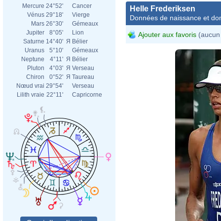
Mercure
24°52'
Cancer
Helle Frederiksen
Vénus
29°18'
Vierge
Données de naissance et dom
Mars
26°30'
Gémeaux
Jupiter
8°05'
Lion
Ajouter aux favoris
(aucun 
Saturne
14°40'
Я
Bélier
Uranus
5°10'
Gémeaux
Neptune
4°11'
Я
Bélier
Pluton
4°03'
Я
Verseau
Chiron
0°52'
Я
Taureau
Nœud vrai
29°54'
Verseau
Lilith vraie
22°11'
Capricorne