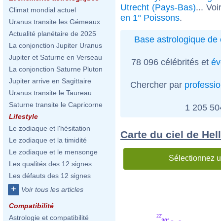
Utrecht (Pays-Bas)
... Vo
Climat mondial actuel
en 1° Poissons
.
Uranus transite les Gémeaux
Actualité planétaire de 2025
Base astrologique de 
La conjonction Jupiter Uranus
Jupiter et Saturne en Verseau
78 096 célébrités et
év
La conjonction Saturne Pluton
Jupiter arrive en Sagittaire
Chercher par
professi
Uranus transite le Taureau
Saturne transite le Capricorne
1 205 5
Lifestyle
Le zodiaque et l'hésitation
Carte du ciel de Hel
Le zodiaque et la timidité
Le zodiaque et le mensonge
Sélectionnez u
Les qualités des 12 signes
Les défauts des 12 signes
+
Voir tous les articles
Compatibilité
22'
Astrologie et compatibilité
20°