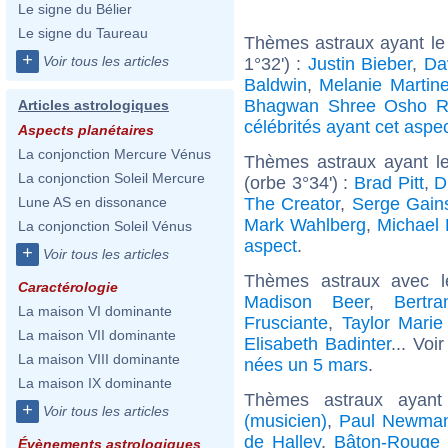
Le signe du Bélier
Le signe du Taureau
Thèmes astraux ayant le
+
Voir tous les articles
1°32') :
Justin Bieber
,
Da
Baldwin
,
Melanie Martin
Bhagwan Shree Osho R
Articles astrologiques
célébrités ayant cet aspe
Aspects planétaires
La conjonction Mercure Vénus
Thèmes astraux ayant l
La conjonction Soleil Mercure
(orbe 3°34') :
Brad Pitt
,
D
The Creator
,
Serge Gain
Lune AS en dissonance
Mark Wahlberg
,
Michael 
La conjonction Soleil Vénus
aspect
.
+
Voir tous les articles
Thèmes astraux avec 
Caractérologie
Madison Beer
,
Bertr
La maison VI dominante
Frusciante
,
Taylor Marie 
La maison VII dominante
Elisabeth Badinter
... Voi
La maison VIII dominante
nées un 5 mars
.
La maison IX dominante
Thèmes astraux ayan
+
Voir tous les articles
(musicien)
,
Paul Newma
de Halley
,
Bâton-Rouge 
Évènements astrologiques