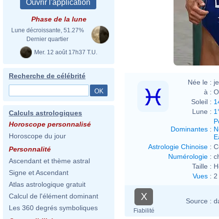
Phase de la lune
Lune décroissante, 51.27%
Dernier quartier
Mer. 12 août 17h37 T.U.
Recherche de célébrité
Née le :
j
à :
O
Soleil :
1
Lune :
1
Calculs astrologiques
P
Horoscope personnalisé
Dominantes
:
N
Horoscope du jour
E
Astrologie Chinoise
:
C
Personnalité
Numérologie
:
c
Ascendant et thème astral
Taille :
H
Signe et Ascendant
Vues
:
2
Atlas astrologique gratuit
X
Calcul de l'élément dominant
Source :
d
Les 360 degrés symboliques
Fiabilité