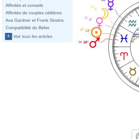
Affinités et conseils
39'
1°
Affinités de couples célèbres
30'
6°
Ava Gardner et Frank Sinatra
Compatibilité du Bélier
47'
14°
+
Voir tous les articles
20°
54'