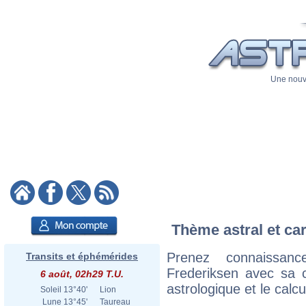
Une nouve
Thème astral et car
Prenez connaissan
Transits et éphémérides
Frederiksen avec sa ca
6 août, 02h29 T.U.
astrologique et le calc
Soleil
13°40'
Lion
Lune
13°45'
Taureau