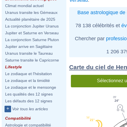
Climat mondial actuel
Base astrologique de 
Uranus transite les Gémeaux
Actualité planétaire de 2025
78 138 célébrités et
év
La conjonction Jupiter Uranus
Jupiter et Saturne en Verseau
Chercher par
professi
La conjonction Saturne Pluton
Jupiter arrive en Sagittaire
1 206 3
Uranus transite le Taureau
Saturne transite le Capricorne
Carte du ciel de H
Lifestyle
Le zodiaque et l'hésitation
Sélectionnez u
Le zodiaque et la timidité
Le zodiaque et le mensonge
Les qualités des 12 signes
05'
Les défauts des 12 signes
24°
+
Voir tous les articles
Compatibilité
56'
21°
Astrologie et compatibilité