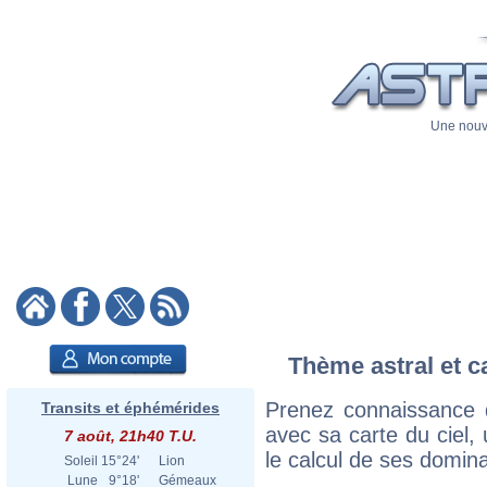
Une nouve
Thème astral et c
Prenez connaissance
Transits et éphémérides
avec sa carte du ciel, 
7 août, 21h40 T.U.
le calcul de ses domina
Soleil
15°24'
Lion
Lune
9°18'
Gémeaux