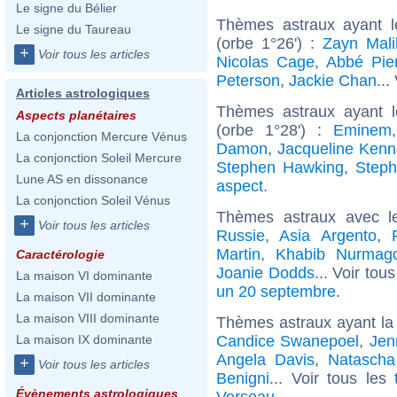
Le signe du Bélier
Thèmes astraux ayant l
Le signe du Taureau
(orbe 1°26') :
Zayn Mali
+
Voir tous les articles
Nicolas Cage
,
Abbé Pie
Peterson
,
Jackie Chan
...
Articles astrologiques
Thèmes astraux ayant 
Aspects planétaires
(orbe 1°28') :
Eminem
La conjonction Mercure Vénus
Damon
,
Jacqueline Kenn
La conjonction Soleil Mercure
Stephen Hawking
,
Steph
Lune AS en dissonance
aspect
.
La conjonction Soleil Vénus
Thèmes astraux avec l
+
Voir tous les articles
Russie
,
Asia Argento
,
Martin
,
Khabib Nurmag
Caractérologie
Joanie Dodds
... Voir tou
La maison VI dominante
un 20 septembre
.
La maison VII dominante
La maison VIII dominante
Thèmes astraux ayant la
Candice Swanepoel
,
Jen
La maison IX dominante
Angela Davis
,
Natasch
+
Voir tous les articles
Benigni
... Voir tous les
Évènements astrologiques
Verseau
.