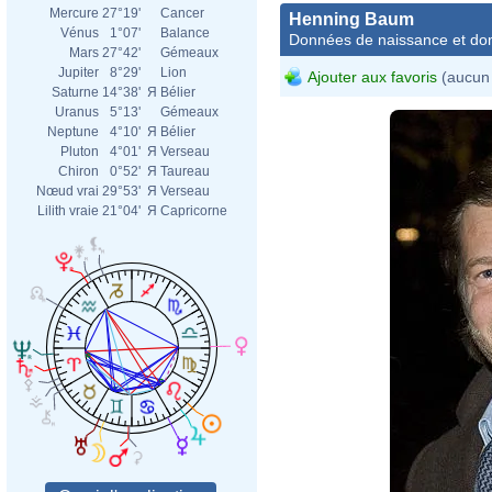
Mercure
27°19'
Cancer
Henning Baum
Vénus
1°07'
Balance
Données de naissance et dom
Mars
27°42'
Gémeaux
Jupiter
8°29'
Lion
Ajouter aux favoris
(aucun 
Saturne
14°38'
Я
Bélier
Uranus
5°13'
Gémeaux
Neptune
4°10'
Я
Bélier
Pluton
4°01'
Я
Verseau
Chiron
0°52'
Я
Taureau
Nœud vrai
29°53'
Я
Verseau
Lilith vraie
21°04'
Я
Capricorne