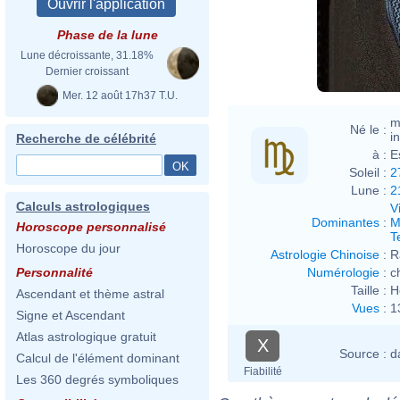
Phase de la lune
Lune décroissante, 31.18%
Dernier croissant
Mer. 12 août 17h37 T.U.
m
Né le :
i
Recherche de célébrité
à :
E
Soleil :
2
Lune :
2
Calculs astrologiques
V
Dominantes
:
M
Horoscope personnalisé
T
Horoscope du jour
Astrologie Chinoise
:
R
Numérologie
:
c
Personnalité
Taille :
H
Ascendant et thème astral
Vues
:
1
Signe et Ascendant
Atlas astrologique gratuit
X
Source :
d
Calcul de l'élément dominant
Fiabilité
Les 360 degrés symboliques