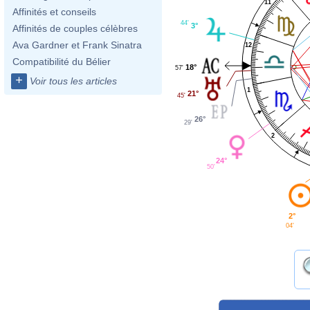
11
Affinités et conseils
44'
3°
Affinités de couples célèbres
Ava Gardner et Frank Sinatra
12
Compatibilité du Bélier
18°
57'
+
Voir tous les articles
1
21°
45'
26°
29'
2
24°
50'
2°
04'