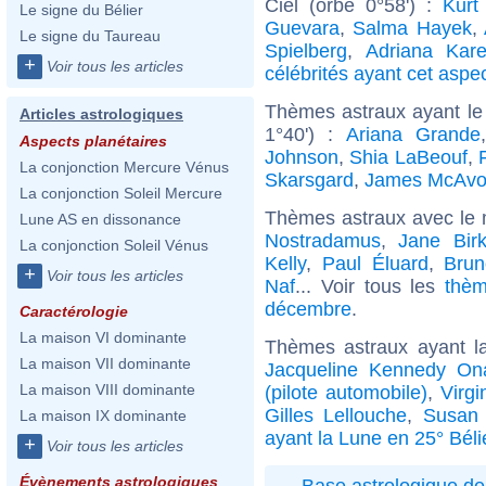
Ciel (orbe 0°58') :
Kurt
Le signe du Bélier
Guevara
,
Salma Hayek
,
Le signe du Taureau
Spielberg
,
Adriana Kar
+
Voir tous les articles
célébrités ayant cet aspe
Thèmes astraux ayant le 
Articles astrologiques
1°40') :
Ariana Grande
Aspects planétaires
Johnson
,
Shia LaBeouf
,
La conjonction Mercure Vénus
Skarsgard
,
James McAvo
La conjonction Soleil Mercure
Thèmes astraux avec le 
Lune AS en dissonance
Nostradamus
,
Jane Birk
La conjonction Soleil Vénus
Kelly
,
Paul Éluard
,
Brun
+
Voir tous les articles
Naf
... Voir tous les
thèm
décembre
.
Caractérologie
La maison VI dominante
Thèmes astraux ayant l
La maison VII dominante
Jacqueline Kennedy On
La maison VIII dominante
(pilote automobile)
,
Virgi
Gilles Lellouche
,
Susan 
La maison IX dominante
ayant la Lune en 25° Béli
+
Voir tous les articles
Évènements astrologiques
Base astrologique de