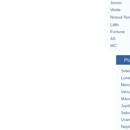
Junon
Vesta
Noeud No
Lilith
Fortune
AS
MC
Pl
Solei
Lun
Merc
Vén
Mar
Jupit
Satu
Uran
Nept