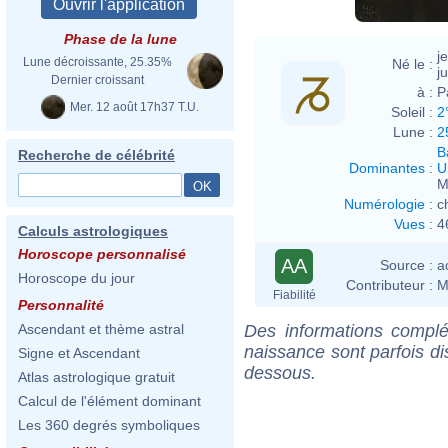
Phase de la lune
j
Lune décroissante, 25.35%
Né le :
ju
Dernier croissant
à :
P
Mer. 12 août 17h37 T.U.
Soleil :
2
Lune :
2
B
Recherche de célébrité
Dominantes
:
U
M
Numérologie
:
c
Vues
:
4
Calculs astrologiques
Horoscope personnalisé
AA
Source :
a
Horoscope du jour
Contributeur :
M
Fiabilité
Personnalité
Des informations complé
Ascendant et thème astral
naissance sont parfois di
Signe et Ascendant
dessous.
Atlas astrologique gratuit
Calcul de l'élément dominant
Les 360 degrés symboliques