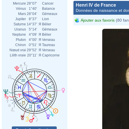
Mercure
28°07'
Cancer
Henri IV de France
Vénus
1°40'
Balance
Données de naissance et dom
Mars
28°04'
Gémeaux
Jupiter
8°37'
Lion
Ajouter aux favoris
(80 fan
Saturne
14°37'
Я
Bélier
Uranus
5°14'
Gémeaux
Neptune
4°09'
Я
Bélier
Pluton
4°00'
Я
Verseau
Chiron
0°51'
Я
Taureau
Nœud vrai
29°52'
Я
Verseau
Lilith vraie
20°11'
Я
Capricorne
Frans