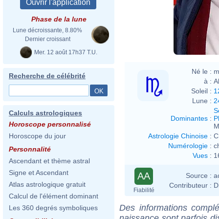
Phase de la lune
Lune décroissante, 8.80%
Dernier croissant
Mer. 12 août 17h37 T.U.
Né le :
m
Recherche de célébrité
à :
A
Soleil :
1
Lune :
2
S
Calculs astrologiques
Dominantes
:
P
Horoscope personnalisé
M
Astrologie Chinoise
:
C
Horoscope du jour
Numérologie
:
c
Personnalité
Vues
:
1
Ascendant et thème astral
Signe et Ascendant
AA
Source :
a
Atlas astrologique gratuit
Contributeur :
D
Fiabilité
Calcul de l'élément dominant
Des informations complé
Les 360 degrés symboliques
naissance sont parfois di