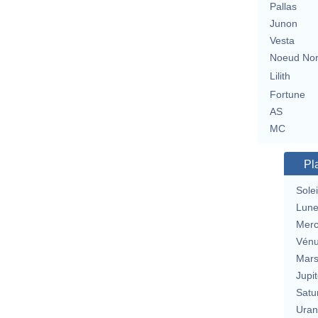
Pallas
Junon
Vesta
Noeud No
Lilith
Fortune
AS
MC
Pl
Solei
Lun
Merc
Vén
Mar
Jupit
Satu
Uran