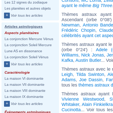
Consorti
,
MC Loma
,
Zéli
Les 12 signes du zodiaque
ayant le même
Big Three
Les planètes et autres objets
Thèmes astraux ayant
+
Voir tous les articles
Ascendant (orbe 0°08'
Newman
,
Antonio Bande
Articles astrologiques
Frédéric Chopin
,
Claude
Aspects planétaires
célébrités ayant cet aspe
La conjonction Mercure Vénus
Thèmes astraux ayant le 
La conjonction Soleil Mercure
(orbe 0°24') :
Adele (
Lune AS en dissonance
Williams
,
Nick Jonas
,
Jen
La conjonction Soleil Vénus
Kafka
,
Austin Butler
... Vo
+
Voir tous les articles
Thèmes astraux avec le 
Caractérologie
Leigh
,
Tilda Swinton
,
Al
La maison VI dominante
Adams
,
Joe Dassin
,
Fa
tous les
thèmes astraux d
La maison VII dominante
La maison VIII dominante
Thèmes astraux ayant 
La maison IX dominante
Vivienne Westwood
,
S
+
Voir tous les articles
Whitaker
,
Alain Finkielkra
Cucinotta
... Voir tous le
Évènements astrologiques