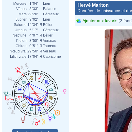
Mercure
1°04'
Lion
Hervé Mariton
Vénus
3°33'
Balance
Données de naissance et dom
Mars
29°20'
Gémeaux
Jupiter
9°02'
Lion
Ajouter aux favoris
(2 fans
Saturne
14°34'
Я
Bélier
Uranus
5°17'
Gémeaux
Neptune
4°07'
Я
Bélier
Pluton
3°58'
Я
Verseau
Chiron
0°51'
Я
Taureau
Nœud vrai
29°50'
Я
Verseau
Lilith vraie
17°04'
Я
Capricorne