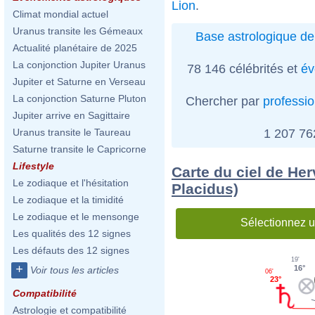
Lion
.
Climat mondial actuel
Uranus transite les Gémeaux
Base astrologique de
Actualité planétaire de 2025
La conjonction Jupiter Uranus
78 146 célébrités et
év
Jupiter et Saturne en Verseau
La conjonction Saturne Pluton
Chercher par
professi
Jupiter arrive en Sagittaire
1 207 7
Uranus transite le Taureau
Saturne transite le Capricorne
Lifestyle
Carte du ciel de Her
Le zodiaque et l'hésitation
Placidus)
Le zodiaque et la timidité
Le zodiaque et le mensonge
Sélectionnez u
Les qualités des 12 signes
Les défauts des 12 signes
19'
+
16°
Voir tous les articles
06'
23°
Compatibilité
Astrologie et compatibilité