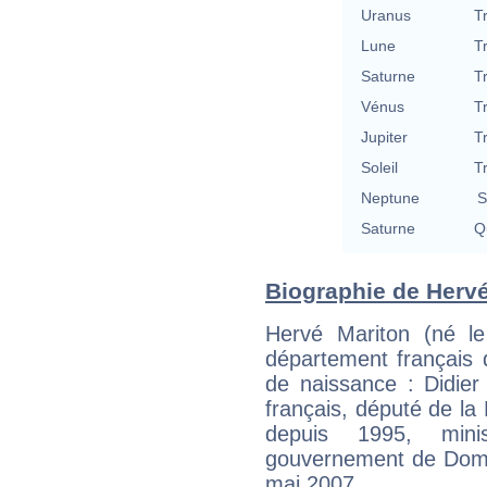
Uranus
T
Lune
T
Saturne
T
Vénus
T
Jupiter
T
Soleil
T
Neptune
S
Saturne
Qu
Biographie de Hervé 
Hervé Mariton (né l
département français 
de naissance : Didier
français, député de l
depuis 1995, mini
gouvernement de Domin
mai 2007.