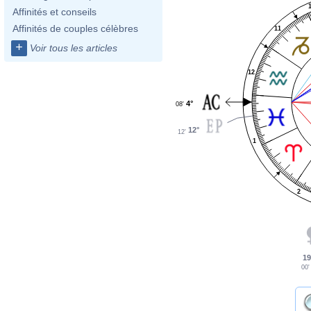
Affinités et conseils
Affinités de couples célèbres
11
+
Voir tous les articles
12
4°
08'
12°
12'
1
2
19
00'