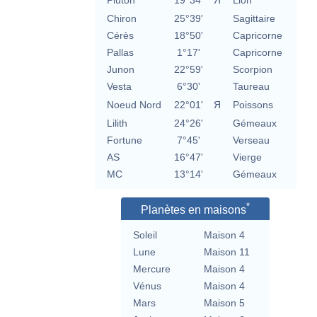
Pluton
19°34'
Я
Lion
Chiron
25°39'
Sagittaire
Cérès
18°50'
Capricorne
Pallas
1°17'
Capricorne
Junon
22°59'
Scorpion
Vesta
6°30'
Taureau
Noeud Nord
22°01'
Я
Poissons
Lilith
24°26'
Gémeaux
Fortune
7°45'
Verseau
AS
16°47'
Vierge
MC
13°14'
Gémeaux
*
Planètes en maisons
Soleil
Maison 4
Lune
Maison 11
Mercure
Maison 4
Vénus
Maison 4
Mars
Maison 5