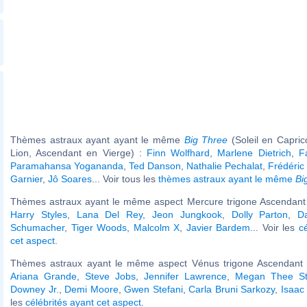
Thèmes astraux ayant ayant le même
Big Three
(Soleil en Capri
Lion, Ascendant en Vierge) :
Finn Wolfhard
,
Marlene Dietrich
,
F
Paramahansa Yogananda
,
Ted Danson
,
Nathalie Pechalat
,
Frédéric
Garnier
,
Jô Soares
... Voir tous les
thèmes astraux ayant le même
Bi
Thèmes astraux ayant le même aspect Mercure trigone Ascendant (
Harry Styles
,
Lana Del Rey
,
Jeon Jungkook
,
Dolly Parton
,
Da
Schumacher
,
Tiger Woods
,
Malcolm X
,
Javier Bardem
... Voir les
c
cet aspect
.
Thèmes astraux ayant le même aspect Vénus trigone Ascendant (
Ariana Grande
,
Steve Jobs
,
Jennifer Lawrence
,
Megan Thee Sta
Downey Jr.
,
Demi Moore
,
Gwen Stefani
,
Carla Bruni Sarkozy
,
Isaac
les
célébrités ayant cet aspect
.