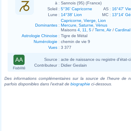
à :
Sannois (95) (France)
Soleil :
5°36' Capricorne
AS :
16°47' Vi
Lune :
14°38' Lion
MC :
13°14' G
Capricorne
,
Vierge
,
Lion
Dominantes
:
Mercure
,
Saturne
,
Vénus
Maisons
4
,
11
,
5
/
Terre
,
Air
/
Cardinal
Astrologie Chinoise
:
Tigre de Métal
Numérologie
:
chemin de vie 9
Vues
:
3 377
AA
Source :
acte de naissance ou registre d'état-ci
Contributeur :
Didier Geslain
Fiabilité
Des informations complémentaires sur la source de l'heure de n
parfois disponibles dans l'extrait de
biographie
ci-dessous.