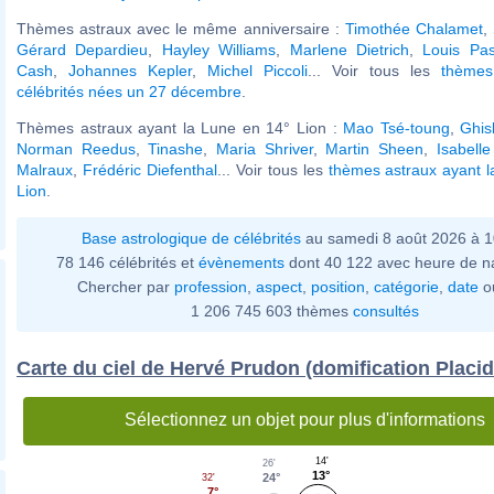
Thèmes astraux avec le même anniversaire :
Timothée Chalamet
,
Gérard Depardieu
,
Hayley Williams
,
Marlene Dietrich
,
Louis Pas
Cash
,
Johannes Kepler
,
Michel Piccoli
... Voir tous les
thèmes
célébrités nées un 27 décembre
.
Thèmes astraux ayant la Lune en 14° Lion :
Mao Tsé-toung
,
Ghis
Norman Reedus
,
Tinashe
,
Maria Shriver
,
Martin Sheen
,
Isabell
Malraux
,
Frédéric Diefenthal
... Voir tous les
thèmes astraux ayant 
Lion
.
Base astrologique de célébrités
au samedi 8 août 2026 à 
78 146 célébrités et
évènements
dont 40 122 avec heure de n
Chercher par
profession
,
aspect
,
position
,
catégorie
,
date
o
1 206 745 603 thèmes
consultés
Carte du ciel de Hervé Prudon (domification Placi
Sélectionnez un objet pour plus d'informations
14'
26'
13°
24°
32'
7°