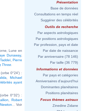
Présentation
Base de données
Consultations en temps réel
Suggérer des célébrités
Outils de recherche
Par aspects astrologiques
Par positions astrologiques
Par profession, pays et date
corne, Lune en
Par date de naissance
aye Dunaway
,
Par anniversaire
(78 146)
 Taddeï
,
Pierre
Par taille
(36 779)
g Three
.
Informations et données
orbe 0°24') :
Par pays et catégories
lida
,
Michael
Anniversaires d'aujourd'hui
élébrités ayant
Dominantes planétaires
Positions planétaires
orbe 0°32') :
Focus thèmes astraux
llion
,
Robert
 Newton
... Voir
Zinedine Zidane