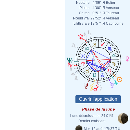
Neptune
4°09'
Я
Bélier
Pluton
4°00'
Я
Verseau
Chiron
0°51'
Я
Taureau
Nœud vrai
29°52'
Я
Verseau
Lilith vraie
19°57'
Я
Capricorne
Phase de la lune
Lune décroissante, 24.01%
Dernier croissant
Mer. 12 août 17h37 T.U.