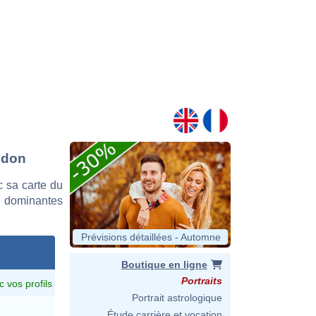
udon
 sa carte du
es dominantes
Prévisions détaillées - Automne
Boutique en ligne
Portraits
c vos profils
Portrait astrologique
Étude carrière et vocation