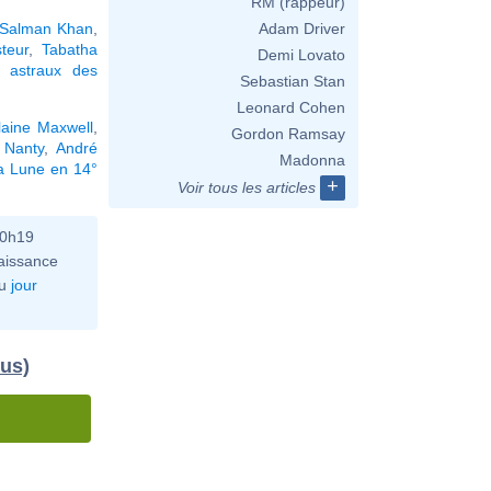
RM (rappeur)
Salman Khan
,
Adam Driver
teur
,
Tabatha
Demi Lovato
 astraux des
Sebastian Stan
Leonard Cohen
laine Maxwell
,
Gordon Ramsay
e Nanty
,
André
Madonna
la Lune en 14°
+
Voir tous les articles
10h19
aissance
u
jour
dus)