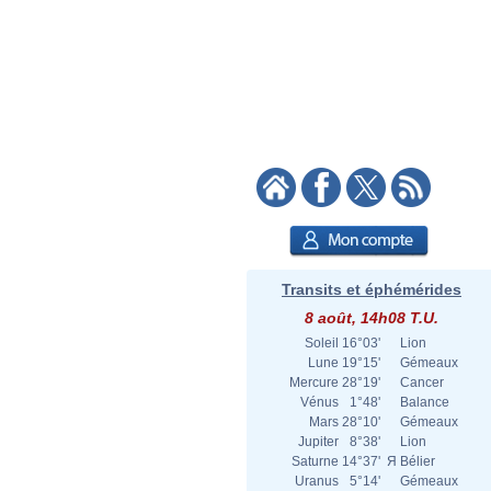
Transits et éphémérides
8 août, 14h08 T.U.
Soleil
16°03'
Lion
Lune
19°15'
Gémeaux
Mercure
28°19'
Cancer
Vénus
1°48'
Balance
Mars
28°10'
Gémeaux
Jupiter
8°38'
Lion
Saturne
14°37'
Я
Bélier
Uranus
5°14'
Gémeaux