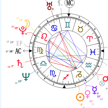
10
9
38'
14°
34'
11
19°
8
18'
10°
12
7
16°
47'
1
6
2°
09'
2
5
19°
22'
3
4
7°
16°
23'
16°
5°
15'
36'