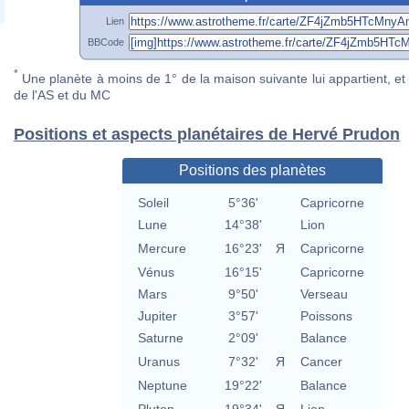
Lien
BBCode
*
Une planète à moins de 1° de la maison suivante lui appartient, et 
de l'AS et du MC
Positions et aspects planétaires de Hervé Prudon
Positions des planètes
Soleil
5°36'
Capricorne
Lune
14°38'
Lion
Mercure
16°23'
Я
Capricorne
Vénus
16°15'
Capricorne
Mars
9°50'
Verseau
Jupiter
3°57'
Poissons
Saturne
2°09'
Balance
Uranus
7°32'
Я
Cancer
Neptune
19°22'
Balance