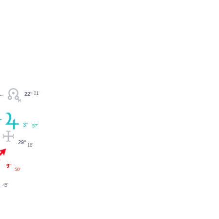
22°
01'
3°
57'
29°
18'
9°
50'
45'