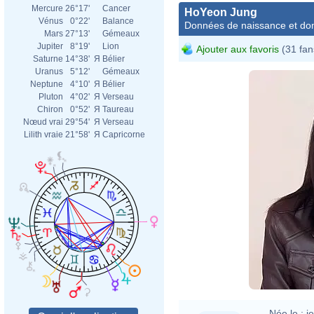
Mercure
26°17'
Cancer
HoYeon Jung
Vénus
0°22'
Balance
Données de naissance et dom
Mars
27°13'
Gémeaux
Jupiter
8°19'
Lion
Ajouter aux favoris
(31 fan
Saturne
14°38'
Я
Bélier
Uranus
5°12'
Gémeaux
Neptune
4°10'
Я
Bélier
Pluton
4°02'
Я
Verseau
Chiron
0°52'
Я
Taureau
Nœud vrai
29°54'
Я
Verseau
Lilith vraie
21°58'
Я
Capricorne
Née le :
j