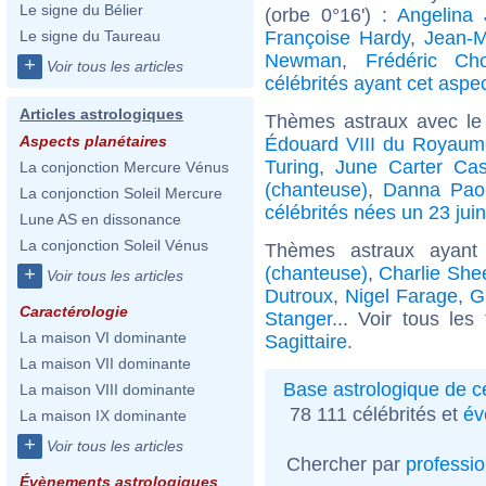
Le signe du Bélier
(orbe 0°16') :
Angelina 
Françoise Hardy
,
Jean-M
Le signe du Taureau
Newman
,
Frédéric Ch
+
Voir tous les articles
célébrités ayant cet aspe
Articles astrologiques
Thèmes astraux avec le
Aspects planétaires
Édouard VIII du Royaum
Turing
,
June Carter Ca
La conjonction Mercure Vénus
(chanteuse)
,
Danna Pao
La conjonction Soleil Mercure
célébrités nées un 23 juin
Lune AS en dissonance
La conjonction Soleil Vénus
Thèmes astraux ayant
(chanteuse)
,
Charlie She
+
Voir tous les articles
Dutroux
,
Nigel Farage
,
G
Caractérologie
Stanger
... Voir tous les
La maison VI dominante
Sagittaire
.
La maison VII dominante
Base astrologique de cé
La maison VIII dominante
78 111 célébrités et
év
La maison IX dominante
+
Voir tous les articles
Chercher par
professi
Évènements astrologiques