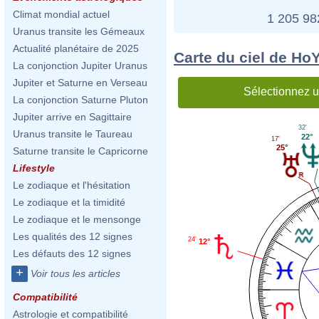
Climat mondial actuel
1 205 9
Uranus transite les Gémeaux
Actualité planétaire de 2025
Carte du ciel de H
La conjonction Jupiter Uranus
Jupiter et Saturne en Verseau
Sélectionnez u
La conjonction Saturne Pluton
Jupiter arrive en Sagittaire
32'
Uranus transite le Taureau
22°
17'
25°
Saturne transite le Capricorne
Lifestyle
Le zodiaque et l'hésitation
Le zodiaque et la timidité
Le zodiaque et le mensonge
Les qualités des 12 signes
24'
12°
Les défauts des 12 signes
+
Voir tous les articles
Compatibilité
Astrologie et compatibilité