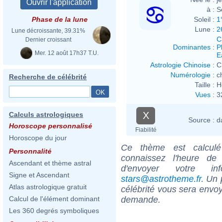
à :
S
Soleil :
1
Phase de la lune
Lune :
2
Lune décroissante, 39.31%
C
Dernier croissant
Dominantes
:
P
Mer. 12 août 17h37 T.U.
E
Astrologie Chinoise
:
C
Numérologie
:
c
Recherche de célébrité
Taille :
H
Vues
:
3
X
Calculs astrologiques
Source :
d
Horoscope personnalisé
Fiabilité
Horoscope du jour
Ce thème est calculé 
Personnalité
connaissez l'heure d
Ascendant et thème astral
d'envoyer votre i
Signe et Ascendant
stars@astrotheme.fr
. Un 
Atlas astrologique gratuit
célébrité vous sera envoy
demande.
Calcul de l'élément dominant
Les 360 degrés symboliques