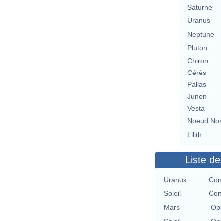
Saturne
Uranus
Neptune
Pluton
Chiron
Cérès
Pallas
Junon
Vesta
Noeud No
Lilith
Liste de
Uranus
Con
Soleil
Con
Mars
Opp