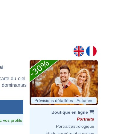
ai
rte du ciel,
s dominantes
Prévisions détaillées - Automne
Boutique en ligne
Portraits
c vos profils
Portrait astrologique
Étude carrière et vocation