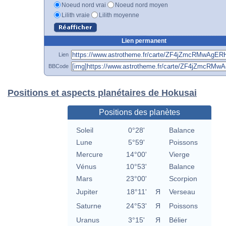
Noeud nord vrai
Noeud nord moyen
Lilith vraie
Lilith moyenne
Lien permanent
Lien
BBCode
Positions et aspects planétaires de Hokusai
Positions des planètes
Soleil
0°28'
Balance
Lune
5°59'
Poissons
Mercure
14°00'
Vierge
Vénus
10°53'
Balance
Mars
23°00'
Scorpion
Jupiter
18°11'
Я
Verseau
Saturne
24°53'
Я
Poissons
Uranus
3°15'
Я
Bélier