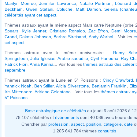
Marilyn Monroe
,
Jennifer Lawrence
,
Natalie Portman
,
Léonard de
Beckham
,
Gwen Stefani
,
Coluche
,
Matt Damon
,
Selena (chanteu
célébrités ayant cet aspect
.
Thèmes astraux ayant le même aspect Mars carré Neptune (orbe 2
Spears
,
Kylie Jenner
,
Cristiano Ronaldo
,
Zac Efron
,
Demi Moore
Grand
,
Dakota Johnson
,
Barbra Streisand
,
Andy Warhol
... Voir les
c
cet aspect
.
Thèmes astraux avec le même anniversaire :
Romy Schn
Springsteen
,
Julio Iglesias
,
Arabie saoudite
,
Cyril Hanouna
,
Ray Cha
Patrick Fiori
,
Anna Karina
... Voir tous les
thèmes astraux des célébri
septembre
.
Thèmes astraux ayant la Lune en 5° Poissons :
Cindy Crawford
,
Yannick Noah
,
Ben Stiller
,
Alicia Silverstone
,
Benjamin Franklin
,
Eliz
Iris Mittenaere
,
Adriano Celentano
... Voir tous les
thèmes astraux ay
5° Poissons
.
Base astrologique de célébrités
au jeudi 6 août 2026 à 1
78 107 célébrités et
évènements
dont 40 086 avec heure de n
Chercher par
profession
,
aspect
,
position
,
catégorie
,
date
o
1 205 641 784 thèmes
consultés