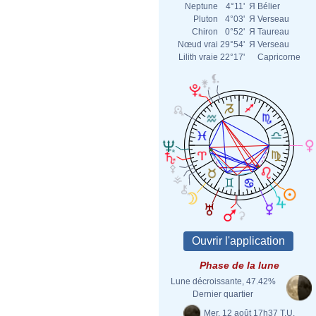
Neptune
4°11'
Я
Bélier
Pluton
4°03'
Я
Verseau
Chiron
0°52'
Я
Taureau
Nœud vrai
29°54'
Я
Verseau
Lilith vraie
22°17'
Capricorne
Phase de la lune
Lune décroissante, 47.42%
Dernier quartier
Mer. 12 août 17h37 T.U.