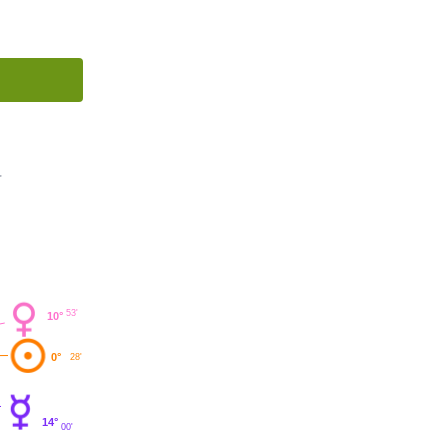
'
53'
10°
0°
28'
14°
00'