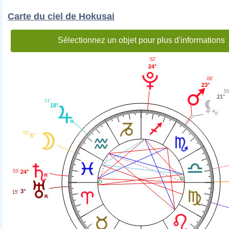
Carte du ciel de Hokusai
Sélectionnez un objet pour plus d'informations
52'
24°
00'
23°
55
21°
11'
18°
59'
5°
24°
53'
3°
15'