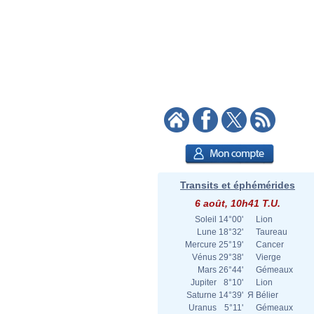
Transits et éphémérides
6 août, 10h41 T.U.
Soleil
14°00'
Lion
Lune
18°32'
Taureau
Mercure
25°19'
Cancer
Vénus
29°38'
Vierge
Mars
26°44'
Gémeaux
Jupiter
8°10'
Lion
Saturne
14°39'
Я
Bélier
Uranus
5°11'
Gémeaux