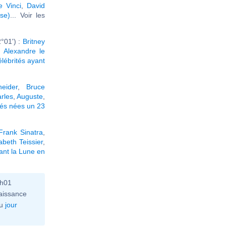
 Vinci
,
David
se)
... Voir les
°01') :
Britney
,
Alexandre le
élébrités ayant
eider
,
Bruce
rles
,
Auguste
,
tés nées un 23
Frank Sinatra
,
abeth Teissier
,
ant la Lune en
2h01
aissance
u
jour