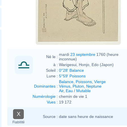
mardi
23 septembre
1760 (heure
Né le :
inconnue)
à :
Warigesui, Honjo, Edo (Japon)
Soleil :
0°28' Balance
Lune :
5°59' Poissons
Balance
,
Poissons
,
Vierge
Dominantes
:
Vénus
,
Pluton
,
Neptune
Air
,
Eau
/
Mutable
Numérologie
:
chemin de vie 1
Vues
:
19 172
X
Source :
date sans heure de naissance
Fiabilité