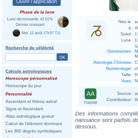
Phase de la lune
Lune décroissante, 43.02%
Née le :
s
Dernier croissant
à :
A
Mer. 12 août 17h37 T.U.
Soleil :
1
Lune :
1
S
Recherche de célébrité
Dominantes
:
M
M
Astrologie Chinoise
:
C
Numérologie
:
c
Calculs astrologiques
Taille :
H
Horoscope personnalisé
Vues
:
5
Horoscope du jour
AA
Source :
a
Personnalité
Contributeur :
A
Ascendant et thème astral
Fiabilité
Signe et Ascendant
Des informations complé
Atlas astrologique gratuit
naissance sont parfois di
Calcul de l'élément dominant
dessous.
Les 360 degrés symboliques