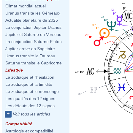
07'
Climat mondial actuel
8°
42'
Uranus transite les Gémeaux
9°
32'
Actualité planétaire de 2025
18°
35'
La conjonction Jupiter Uranus
1°
10
Jupiter et Saturne en Verseau
23'
8°
La conjonction Saturne Pluton
11
Jupiter arrive en Sagittaire
Uranus transite le Taureau
12
Saturne transite le Capricorne
Lifestyle
16°
43'
Le zodiaque et l'hésitation
Le zodiaque et la timidité
Le zodiaque et le mensonge
1
4°
30'
Les qualités des 12 signes
Les défauts des 12 signes
+
Voir tous les articles
Compatibilité
Astrologie et compatibilité