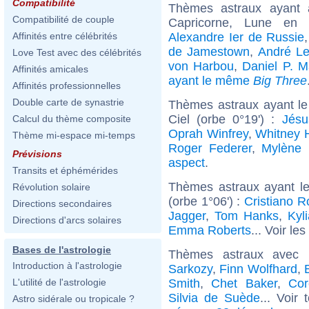
Compatibilité
Thèmes astraux ayant
Compatibilité de couple
Capricorne, Lune en 
Alexandre Ier de Russie
Affinités entre célébrités
de Jamestown
,
André Le
Love Test avec des célébrités
von Harbou
,
Daniel P. M
Affinités amicales
ayant le même
Big Three
Affinités professionnelles
Double carte de synastrie
Thèmes astraux ayant le
Ciel (orbe 0°19') :
Jésu
Calcul du thème composite
Oprah Winfrey
,
Whitney 
Thème mi-espace mi-temps
Roger Federer
,
Mylène 
Prévisions
aspect
.
Transits et éphémérides
Thèmes astraux ayant l
Révolution solaire
(orbe 1°06') :
Cristiano R
Directions secondaires
Jagger
,
Tom Hanks
,
Kyl
Directions d'arcs solaires
Emma Roberts
... Voir les
Bases de l'astrologie
Thèmes astraux avec 
Introduction à l'astrologie
Sarkozy
,
Finn Wolfhard
,
Smith
,
Chet Baker
,
Co
L'utilité de l'astrologie
Silvia de Suède
... Voir
Astro sidérale ou tropicale ?