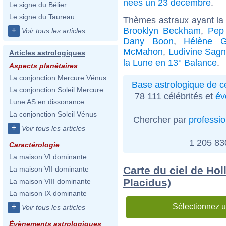
nées un 23 décembre
.
Le signe du Bélier
Le signe du Taureau
Thèmes astraux ayant la
+
Brooklyn Beckham
,
Pep
Voir tous les articles
Dany Boon
,
Hélène G
McMahon
,
Ludivine Sagn
Articles astrologiques
la Lune en 13° Balance
.
Aspects planétaires
La conjonction Mercure Vénus
Base astrologique de cé
La conjonction Soleil Mercure
78 111 célébrités et
év
Lune AS en dissonance
La conjonction Soleil Vénus
Chercher par
professi
+
Voir tous les articles
1 205 8
Caractérologie
La maison VI dominante
Carte du ciel de Ho
La maison VII dominante
Placidus)
La maison VIII dominante
La maison IX dominante
+
Sélectionnez u
Voir tous les articles
Évènements astrologiques