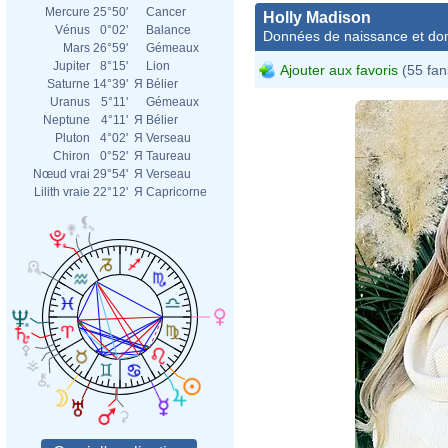
Mercure
25°50'
Cancer
Holly Madison
Vénus
0°02'
Balance
Données de naissance et dom
Mars
26°59'
Gémeaux
Jupiter
8°15'
Lion
Ajouter aux favoris
(55 fan
Saturne
14°39'
Я
Bélier
Uranus
5°11'
Gémeaux
Neptune
4°11'
Я
Bélier
Pluton
4°02'
Я
Verseau
Chiron
0°52'
Я
Taureau
Nœud vrai
29°54'
Я
Verseau
Lilith vraie
22°12'
Я
Capricorne