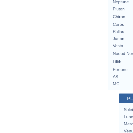
Neptune
Pluton
Chiron
Cérès
Pallas
Junon
Vesta
Noeud No
Lilith
Fortune
AS
MC
Pl
Solei
Lun
Merc
Vén