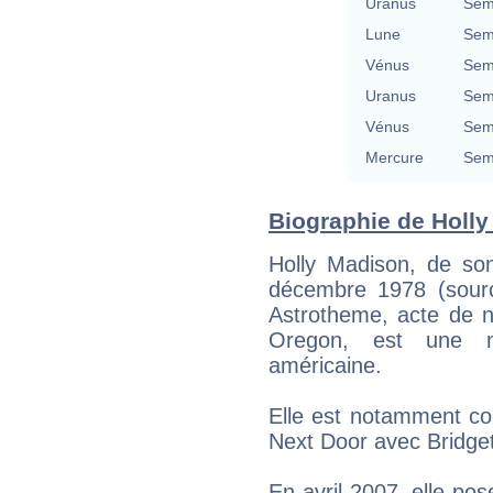
Uranus
Semi
Lune
Semi
Vénus
Semi
Uranus
Semi
Vénus
Semi
Mercure
Semi
Biographie de Holly 
Holly Madison, de son
décembre 1978 (sour
Astrotheme, acte de n
Oregon, est une m
américaine.
Elle est notamment co
Next Door avec Bridge
En avril 2007, elle po