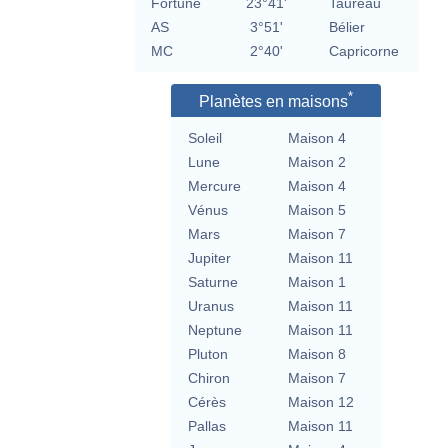
Fortune
23°41'
Taureau
AS
3°51'
Bélier
MC
2°40'
Capricorne
*
Planètes en maisons
Soleil
Maison 4
Lune
Maison 2
Mercure
Maison 4
Vénus
Maison 5
Mars
Maison 7
Jupiter
Maison 11
Saturne
Maison 1
Uranus
Maison 11
Neptune
Maison 11
Pluton
Maison 8
Chiron
Maison 7
Cérès
Maison 12
Pallas
Maison 11