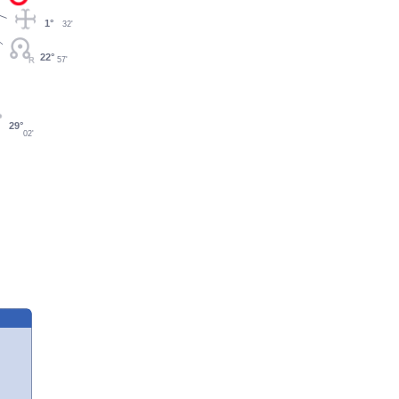
1°
32'
22°
57'
29°
02'