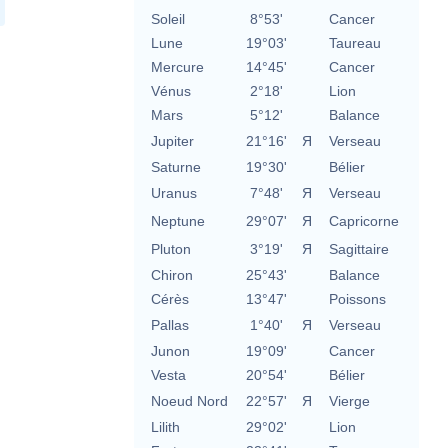
Soleil
8°53'
Cancer
Lune
19°03'
Taureau
Mercure
14°45'
Cancer
Vénus
2°18'
Lion
Mars
5°12'
Balance
Jupiter
21°16'
Я
Verseau
Saturne
19°30'
Bélier
Uranus
7°48'
Я
Verseau
Neptune
29°07'
Я
Capricorne
Pluton
3°19'
Я
Sagittaire
Chiron
25°43'
Balance
Cérès
13°47'
Poissons
Pallas
1°40'
Я
Verseau
Junon
19°09'
Cancer
Vesta
20°54'
Bélier
Noeud Nord
22°57'
Я
Vierge
Lilith
29°02'
Lion