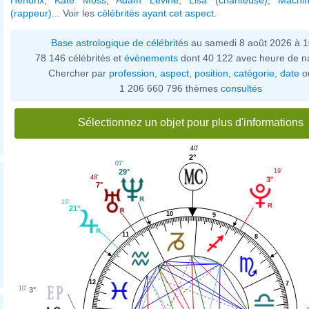
(rappeur)
... Voir les
célébrités ayant cet aspect
.
Base astrologique de célébrités
au samedi 8 août 2026 à 
78 146 célébrités et
évènements
dont 40 122 avec heure de n
Chercher par
profession
,
aspect
,
position
,
catégorie
,
date
o
1 206 660 796 thèmes
consultés
Sélectionnez un objet pour plus d'informations
40'
2°
07'
29°
19'
48'
3°
7°
16'
21°
10
9
11
8
12
7
10'
3°