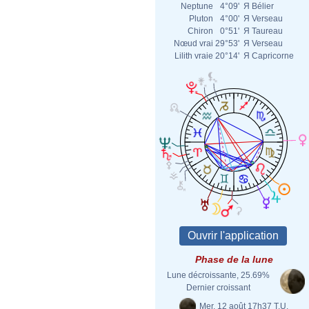
Neptune
4°09'
Я
Bélier
Pluton
4°00'
Я
Verseau
Chiron
0°51'
Я
Taureau
Nœud vrai
29°53'
Я
Verseau
Lilith vraie
20°14'
Я
Capricorne
Phase de la lune
Lune décroissante, 25.69%
Dernier croissant
Mer. 12 août 17h37 T.U.