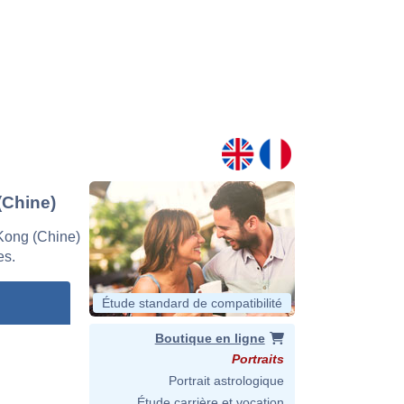
(Chine)
Kong (Chine)
es.
Étude standard de compatibilité
Boutique en ligne
Portraits
Portrait astrologique
Étude carrière et vocation