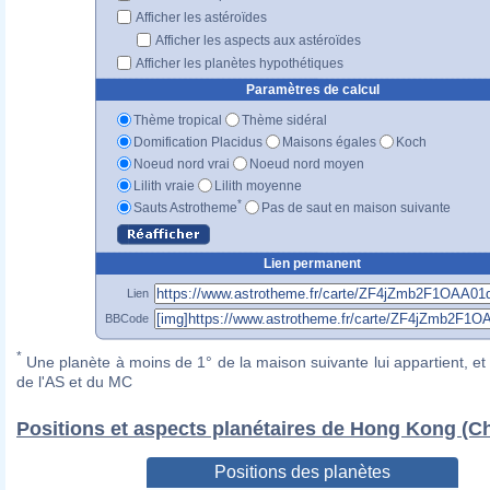
Afficher les astéroïdes
Afficher les aspects aux astéroïdes
Afficher les planètes hypothétiques
Paramètres de calcul
Thème tropical
Thème sidéral
Domification Placidus
Maisons égales
Koch
Noeud nord vrai
Noeud nord moyen
Lilith vraie
Lilith moyenne
*
Sauts Astrotheme
Pas de saut en maison suivante
Lien permanent
Lien
BBCode
*
Une planète à moins de 1° de la maison suivante lui appartient, et 
de l'AS et du MC
Positions et aspects planétaires de Hong Kong (C
Positions des planètes