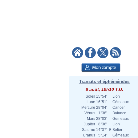
Transits et éphémérides
8 août, 10h10 T.U.
Soleil
15°54'
Lion
Lune
16°51'
Gémeaux
Mercure
28°04'
Cancer
Vénus
1°38'
Balance
Mars
28°03'
Gémeaux
Jupiter
8°36'
Lion
Saturne
14°37'
Я
Bélier
Uranus
5°14'
Gémeaux