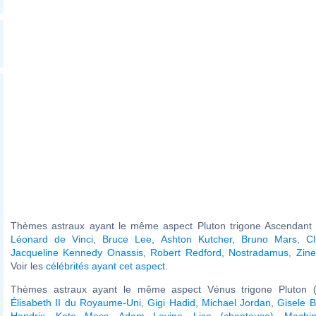
Thèmes astraux ayant le même aspect Pluton trigone Ascendant (
Léonard de Vinci
,
Bruce Lee
,
Ashton Kutcher
,
Bruno Mars
,
C
Jacqueline Kennedy Onassis
,
Robert Redford
,
Nostradamus
,
Zine
Voir les
célébrités ayant cet aspect
.
Thèmes astraux ayant le même aspect Vénus trigone Pluton (
Élisabeth II du Royaume-Uni
,
Gigi Hadid
,
Michael Jordan
,
Gisele 
Hendrix
,
Kate Moss
,
Adam Levine
,
Lisa (chanteuse)
,
Machi