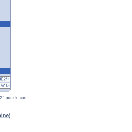
2° pour le cas
hine)