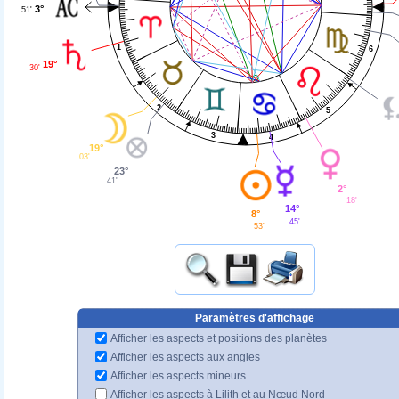
3°
51'
1
6
19°
30'
2
5
3
4
19°
03'
23°
41'
2°
18'
14°
8°
45'
53'
Paramètres d'affichage
Afficher les aspects et positions des planètes
Afficher les aspects aux angles
Afficher les aspects mineurs
Afficher les aspects à Lilith et au Nœud Nord