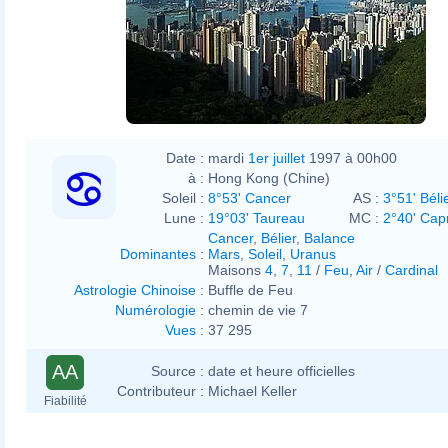
Date :
mardi
1er juillet
1997 à 00h00
à :
Hong Kong (Chine)
Soleil :
8°53' Cancer
AS :
3°51' Béli
Lune :
19°03' Taureau
MC :
2°40' Cap
Cancer
,
Bélier
,
Balance
Dominantes
:
Mars
,
Soleil
,
Uranus
Maisons
4
,
7
,
11
/
Feu
,
Air
/
Cardinal
Astrologie Chinoise
:
Buffle de Feu
Numérologie
:
chemin de vie 7
Vues
:
37 295
AA
Source :
date et heure officielles
Contributeur :
Michael Keller
Fiabilité