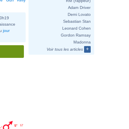
RM (rappeur)
Adam Driver
Demi Lovato
10h19
Sebastian Stan
aissance
Leonard Cohen
u
jour
Gordon Ramsay
Madonna
+
Voir tous les articles
5°
12'