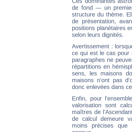
Ces dominantes astrol
de fond — un premie
structure du thème. Ell
de présentation, avant
positions planétaires 
selon leurs dignités.
Avertissement : lorsqu
ce qui est le cas pou
paragraphes ne peuven
répartitions en hémis
sens, les maisons do
maisons n'ont pas d'o
donc enlevées dans cet
Enfin, pour l'ensembl
valorisation sont cal
maîtres de l'Ascendant
de calcul demeure val
moins précises que 