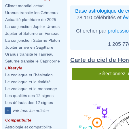
Climat mondial actuel
Base astrologique de cé
Uranus transite les Gémeaux
78 110 célébrités et
év
Actualité planétaire de 2025
La conjonction Jupiter Uranus
Chercher par
professi
Jupiter et Saturne en Verseau
La conjonction Saturne Pluton
1 205 7
Jupiter arrive en Sagittaire
Uranus transite le Taureau
Carte du ciel de Ho
Saturne transite le Capricorne
Lifestyle
Sélectionnez u
Le zodiaque et l'hésitation
Le zodiaque et la timidité
Le zodiaque et le mensonge
Les qualités des 12 signes
Les défauts des 12 signes
13'
15°
+
Voir tous les articles
15'
0°
Compatibilité
Astrologie et compatibilité
30'
15°