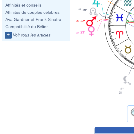
Affinités et conseils
04'
19°
Affinités de couples célèbres
Ava Gardner et Frank Sinatra
22°
05'
Compatibilité du Bélier
23°
29'
+
Voir tous les articles
5°
28'