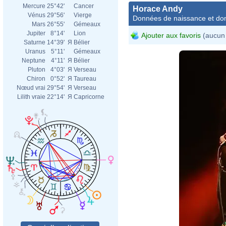
Mercure
25°42'
Cancer
Horace Andy
Vénus
29°56'
Vierge
Données de naissance et dom
Mars
26°55'
Gémeaux
Jupiter
8°14'
Lion
Ajouter aux favoris
(aucun 
Saturne
14°39'
Я
Bélier
Uranus
5°11'
Gémeaux
Neptune
4°11'
Я
Bélier
Pluton
4°03'
Я
Verseau
Chiron
0°52'
Я
Taureau
Nœud vrai
29°54'
Я
Verseau
Lilith vraie
22°14'
Я
Capricorne