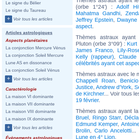
Thèmes astraux ayant l
Le signe du Bélier
(orbe 1°24') :
Adolf Hit
Le signe du Taureau
Mahatma Gandhi
,
Zend
+
Voir tous les articles
Jeffrey Epstein
,
Dwayne 
aspect
.
Articles astrologiques
Thèmes astraux ayant 
Aspects planétaires
Pluton (orbe 3°09') :
Kurt
La conjonction Mercure Vénus
James Franco
,
Lily-Ro
La conjonction Soleil Mercure
Kelly (rappeur)
,
Claude 
célébrités ayant cet aspe
Lune AS en dissonance
La conjonction Soleil Vénus
Thèmes astraux avec le 
+
Voir tous les articles
Chappell Roan
,
Benici
Justice
,
Andrew d'York
,
S
Caractérologie
de Kirchner
... Voir tous l
La maison VI dominante
19 février
.
La maison VII dominante
Thèmes astraux ayant la
La maison VIII dominante
Bruel
,
Ringo Starr
,
Décla
La maison IX dominante
Edmund Kemper
,
Antoin
+
Voir tous les articles
Brolin
,
Carlo Ancelotti
..
Lune en 4° Lion
.
Évènements astrologiques