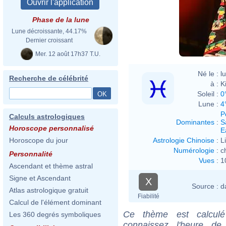
Phase de la lune
Lune décroissante, 44.17%
Dernier croissant
Mer. 12 août 17h37 T.U.
Né le :
l
Recherche de célébrité
à :
K
Soleil :
0
Lune :
4
P
Calculs astrologiques
Dominantes
:
S
Horoscope personnalisé
E
Astrologie Chinoise
:
L
Horoscope du jour
Numérologie
:
c
Personnalité
Vues
:
1
Ascendant et thème astral
Signe et Ascendant
X
Source :
d
Atlas astrologique gratuit
Fiabilité
Calcul de l'élément dominant
Ce thème est calculé 
Les 360 degrés symboliques
connaissez l'heure d