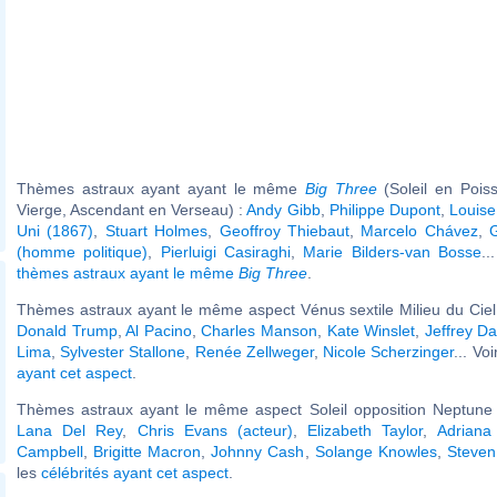
Thèmes astraux ayant ayant le même
Big Three
(Soleil en Pois
Vierge, Ascendant en Verseau) :
Andy Gibb
,
Philippe Dupont
,
Louis
Uni (1867)
,
Stuart Holmes
,
Geoffroy Thiebaut
,
Marcelo Chávez
,
G
(homme politique)
,
Pierluigi Casiraghi
,
Marie Bilders-van Bosse
..
thèmes astraux ayant le même
Big Three
.
Thèmes astraux ayant le même aspect Vénus sextile Milieu du Ciel 
Donald Trump
,
Al Pacino
,
Charles Manson
,
Kate Winslet
,
Jeffrey D
Lima
,
Sylvester Stallone
,
Renée Zellweger
,
Nicole Scherzinger
... Vo
ayant cet aspect
.
Thèmes astraux ayant le même aspect Soleil opposition Neptune (
Lana Del Rey
,
Chris Evans (acteur)
,
Elizabeth Taylor
,
Adriana
Campbell
,
Brigitte Macron
,
Johnny Cash
,
Solange Knowles
,
Steven
les
célébrités ayant cet aspect
.