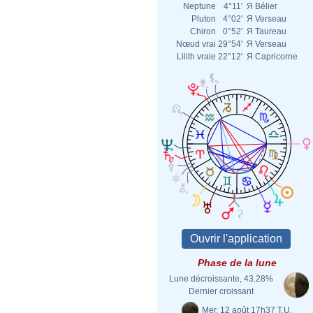
Neptune
4°11'
Я
Bélier
Pluton
4°02'
Я
Verseau
Chiron
0°52'
Я
Taureau
Nœud vrai
29°54'
Я
Verseau
Lilith vraie
22°12'
Я
Capricorne
Phase de la lune
Lune décroissante, 43.28%
Dernier croissant
Mer. 12 août 17h37 T.U.