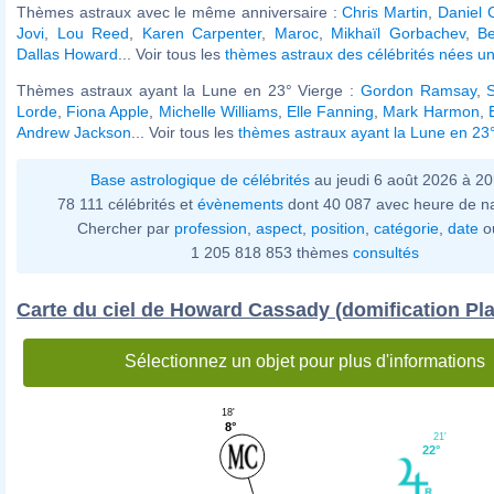
Thèmes astraux avec le même anniversaire :
Chris Martin
,
Daniel 
Jovi
,
Lou Reed
,
Karen Carpenter
,
Maroc
,
Mikhaïl Gorbachev
,
B
Dallas Howard
... Voir tous les
thèmes astraux des célébrités nées u
Thèmes astraux ayant la Lune en 23° Vierge :
Gordon Ramsay
,
Lorde
,
Fiona Apple
,
Michelle Williams
,
Elle Fanning
,
Mark Harmon
,
Andrew Jackson
... Voir tous les
thèmes astraux ayant la Lune en 23
Base astrologique de célébrités
au jeudi 6 août 2026 à 2
78 111 célébrités et
évènements
dont 40 087 avec heure de n
Chercher par
profession
,
aspect
,
position
,
catégorie
,
date
o
1 205 818 853 thèmes
consultés
Carte du ciel de Howard Cassady (domification Pl
Sélectionnez un objet pour plus d'informations
18'
8°
21'
22°