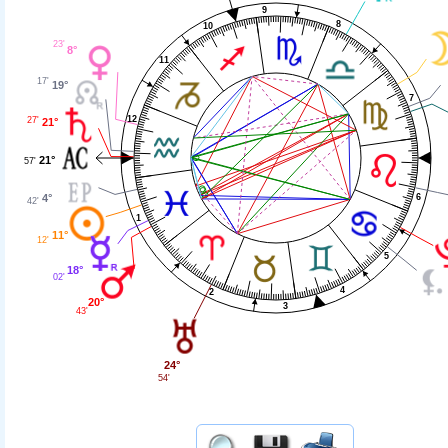
9
8
10
23'
8°
11
17'
19°
7
12
27'
21°
21°
57'
6
4°
42'
1
11°
12'
5
18°
02'
4
2
20°
3
43'
24°
54'