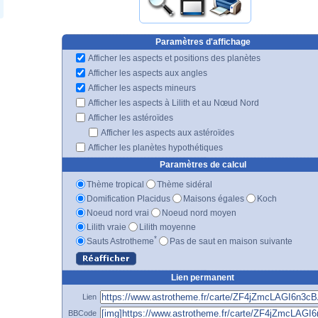
Paramètres d'affichage
Afficher les aspects et positions des planètes
Afficher les aspects aux angles
Afficher les aspects mineurs
Afficher les aspects à Lilith et au Nœud Nord
Afficher les astéroïdes
Afficher les aspects aux astéroïdes
Afficher les planètes hypothétiques
Paramètres de calcul
Thème tropical
Thème sidéral
Domification Placidus
Maisons égales
Koch
Noeud nord vrai
Noeud nord moyen
Lilith vraie
Lilith moyenne
*
Sauts Astrotheme
Pas de saut en maison suivante
Lien permanent
Lien
BBCode