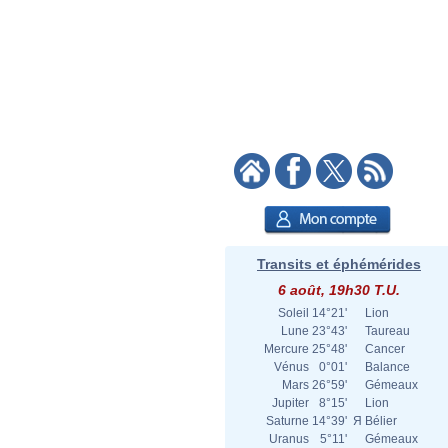
Transits et éphémérides
6 août, 19h30 T.U.
Soleil
14°21'
Lion
Lune
23°43'
Taureau
Mercure
25°48'
Cancer
Vénus
0°01'
Balance
Mars
26°59'
Gémeaux
Jupiter
8°15'
Lion
Saturne
14°39'
Я
Bélier
Uranus
5°11'
Gémeaux