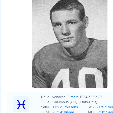
Né le :
vendredi
2 mars
1934 à 06h20
à :
Columbus (OH) (États-Unis)
Soleil :
11°12' Poissons
AS :
21°57' Ve
Lune :
23°14' Vierge
MC :
8°18' Sagi