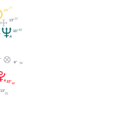
14'
23°
11'
13°
01'
11°
9°
54'
22°
46'
13°
25'