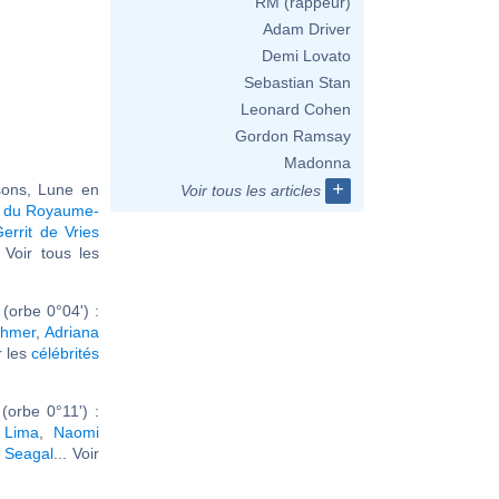
RM (rappeur)
Adam Driver
Demi Lovato
Sebastian Stan
Leonard Cohen
Gordon Ramsay
Madonna
+
sons, Lune en
Voir tous les articles
e du Royaume-
errit de Vries
. Voir tous les
(orbe 0°04') :
ahmer
,
Adriana
ir les
célébrités
orbe 0°11') :
 Lima
,
Naomi
 Seagal
... Voir