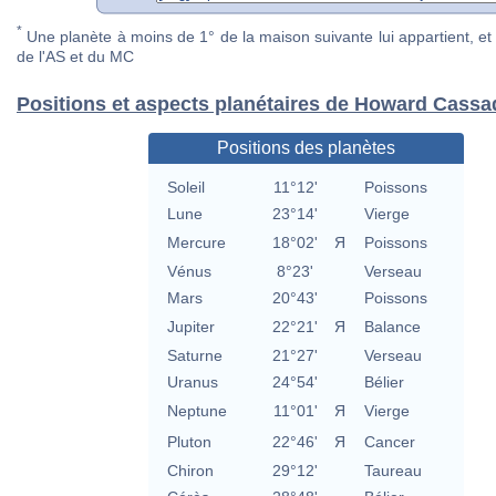
*
Une planète à moins de 1° de la maison suivante lui appartient, et 
de l'AS et du MC
Positions et aspects planétaires de Howard Cassa
Positions des planètes
Soleil
11°12'
Poissons
Lune
23°14'
Vierge
Mercure
18°02'
Я
Poissons
Vénus
8°23'
Verseau
Mars
20°43'
Poissons
Jupiter
22°21'
Я
Balance
Saturne
21°27'
Verseau
Uranus
24°54'
Bélier
Neptune
11°01'
Я
Vierge
Pluton
22°46'
Я
Cancer
Chiron
29°12'
Taureau