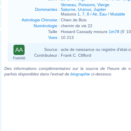
Verseau
,
Poissons
,
Vierge
Dominantes
:
Saturne
,
Uranus
,
Jupiter
Maisons
1
,
7
,
8
/
Air
,
Eau
/
Mutable
Astrologie Chinoise
:
Chien de Bois
Numérologie
:
chemin de vie 22
Taille :
Howard Cassady mesure
1m78
(5' 10
Vues
:
10 213
AA
Source :
acte de naissance ou registre d'état-ci
Contributeur :
Frank C. Clifford
Fiabilité
Des informations complémentaires sur la source de l'heure de n
parfois disponibles dans l'extrait de
biographie
ci-dessous.