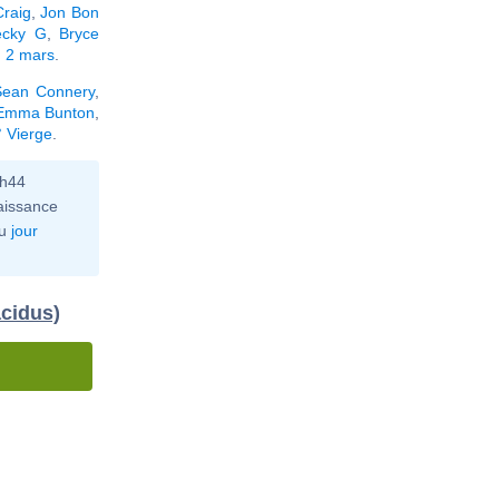
Craig
,
Jon Bon
ecky G
,
Bryce
n 2 mars
.
Sean Connery
,
Emma Bunton
,
° Vierge
.
0h44
aissance
u
jour
acidus)