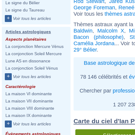
Rod Stewart
,
Jared Kus
Le signe du Bélier
George Foreman
,
Reneé
Le signe du Taureau
Voir tous les
thèmes astra
+
Voir tous les articles
Thèmes astraux ayant la 
Baldwin
,
Malcolm X
,
Mi
Articles astrologiques
Bacon (philosophe)
,
S
Aspects planétaires
Camélia Jordana
... Voir 
La conjonction Mercure Vénus
29° Bélier
.
La conjonction Soleil Mercure
Lune AS en dissonance
Base astrologique de
La conjonction Soleil Vénus
+
78 146 célébrités et
év
Voir tous les articles
Caractérologie
Chercher par
professi
La maison VI dominante
La maison VII dominante
1 207 2
La maison VIII dominante
La maison IX dominante
Carte du ciel d'Ian P
+
Voir tous les articles
Évènements astrologiques