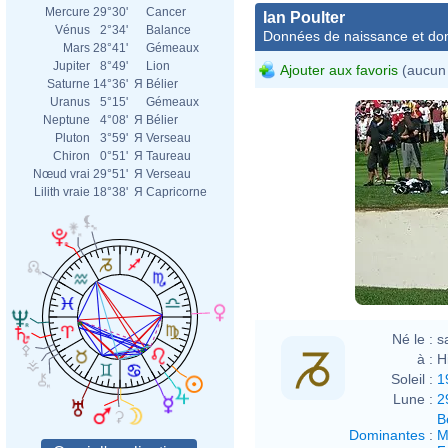
Mercure
29°30'
Cancer
Ian Poulter
Vénus
2°34'
Balance
Données de naissance et dom
Mars
28°41'
Gémeaux
Jupiter
8°49'
Lion
Ajouter aux favoris
(aucun 
Saturne
14°36'
Я
Bélier
Uranus
5°15'
Gémeaux
Neptune
4°08'
Я
Bélier
Pluton
3°59'
Я
Verseau
Chiron
0°51'
Я
Taureau
Nœud vrai
29°51'
Я
Verseau
Lilith vraie
18°38'
Я
Capricorne
Né le :
s
à :
H
Soleil :
1
Lune :
2
B
Dominantes
:
M