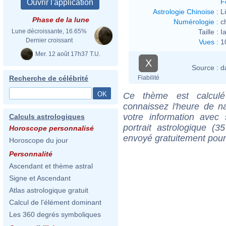
F
Astrologie Chinoise
:
L
Phase de la lune
Numérologie
:
c
Taille :
I
Lune décroissante, 16.65%
Dernier croissant
Vues
:
1
Mer. 12 août 17h37 T.U.
X
Source :
d
Fiabilité
Recherche de célébrité
Ce thème est calculé 
connaissez l'heure de na
votre information ave
Calculs astrologiques
portrait astrologique (
Horoscope personnalisé
envoyé gratuitement pour
Horoscope du jour
Personnalité
Ascendant et thème astral
Signe et Ascendant
Atlas astrologique gratuit
Calcul de l'élément dominant
Les 360 degrés symboliques