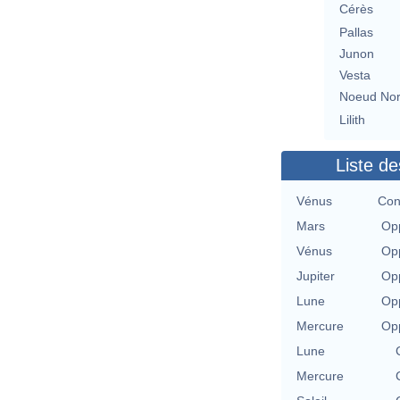
Cérès
Pallas
Junon
Vesta
Noeud No
Lilith
Liste de
Vénus
Con
Mars
Opp
Vénus
Opp
Jupiter
Opp
Lune
Opp
Mercure
Opp
Lune
Mercure