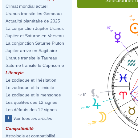
Sélectionnez u
Climat mondial actuel
Uranus transite les Gémeaux
23'
19°
Actualité planétaire de 2025
La conjonction Jupiter Uranus
02'
8°
Jupiter et Saturne en Verseau
La conjonction Saturne Pluton
Jupiter arrive en Sagittaire
Uranus transite le Taureau
Saturne transite le Capricorne
Lifestyle
Le zodiaque et l'hésitation
Le zodiaque et la timidité
Le zodiaque et le mensonge
6°
19'
Les qualités des 12 signes
16°
22'
Les défauts des 12 signes
+
Voir tous les articles
29°
55'
Compatibilité
Astrologie et compatibilité