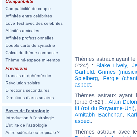
Compatibilité
Compatibilité de couple
Affinités entre célébrités
Love Test avec des célébrités
Affinités amicales
Affinités professionnelles
Double carte de synastrie
Calcul du thème composite
Thèmes astraux ayant le
Thème mi-espace mi-temps
0°24') :
Blake Lively
,
J
Prévisions
Garfield
,
Grimes (musici
Transits et éphémérides
Spielberg
,
Fergie (chan
Révolution solaire
aspect
.
Directions secondaires
Thèmes astraux ayant 
Directions d'arcs solaires
(orbe 0°52') :
Alain Delon
III (roi du Royaume-Uni)
Bases de l'astrologie
Amitabh Bachchan
,
Kar
Introduction à l'astrologie
aspect
.
L'utilité de l'astrologie
Thèmes astraux avec l
Astro sidérale ou tropicale ?