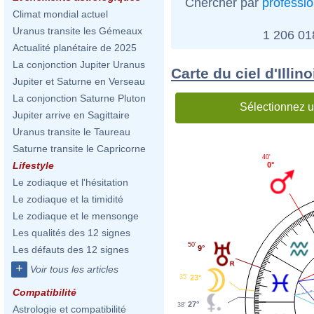
Chercher par
professi
Climat mondial actuel
Uranus transite les Gémeaux
1 206 0
Actualité planétaire de 2025
La conjonction Jupiter Uranus
Carte du ciel d'Illin
Jupiter et Saturne en Verseau
La conjonction Saturne Pluton
Sélectionnez u
Jupiter arrive en Sagittaire
Uranus transite le Taureau
Saturne transite le Capricorne
40'
Lifestyle
0°
Le zodiaque et l'hésitation
Le zodiaque et la timidité
Le zodiaque et le mensonge
Les qualités des 12 signes
50'
9°
Les défauts des 12 signes
+
Voir tous les articles
35'
23°
Compatibilité
27°
38'
Astrologie et compatibilité