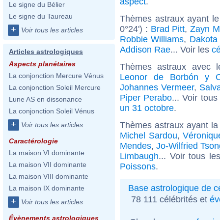
aspect
.
Le signe du Bélier
Le signe du Taureau
Thèmes astraux ayant le
0°24') :
Brad Pitt
,
Zayn M
+
Voir tous les articles
Robbie Williams
,
Dakota
Addison Rae
... Voir les
cé
Articles astrologiques
Aspects planétaires
Thèmes astraux avec l
La conjonction Mercure Vénus
Leonor de Borbón y Or
Johannes Vermeer
,
Salv
La conjonction Soleil Mercure
Piper Perabo
... Voir tou
Lune AS en dissonance
un 31 octobre
.
La conjonction Soleil Vénus
+
Thèmes astraux ayant la
Voir tous les articles
Michel Sardou
,
Véroniqu
Caractérologie
Mendes
,
Jo-Wilfried Tso
La maison VI dominante
Limbaugh
... Voir tous l
La maison VII dominante
Poissons
.
La maison VIII dominante
Base astrologique de cé
La maison IX dominante
78 111 célébrités et
év
+
Voir tous les articles
Évènements astrologiques