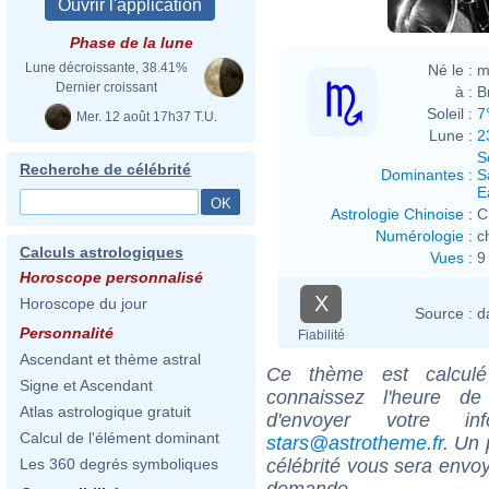
Phase de la lune
Lune décroissante, 38.41%
Né le :
m
Dernier croissant
à :
B
Soleil :
7
Mer. 12 août 17h37 T.U.
Lune :
2
S
Recherche de célébrité
Dominantes
:
S
E
Astrologie Chinoise
:
C
Numérologie
:
c
Calculs astrologiques
Vues
:
9
Horoscope personnalisé
X
Horoscope du jour
Source :
d
Personnalité
Fiabilité
Ascendant et thème astral
Ce thème est calculé 
Signe et Ascendant
connaissez l'heure de 
Atlas astrologique gratuit
d'envoyer votre i
Calcul de l'élément dominant
stars@astrotheme.fr
. Un 
célébrité vous sera envoy
Les 360 degrés symboliques
demande.