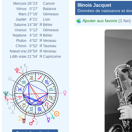
Mercure
26°23'
Cancer
Illinois Jacquet
Vénus
0°27'
Balance
Données de naissance et dom
Mars
27°16'
Gémeaux
Jupiter
8°21'
Lion
Ajouter aux favoris
(1 fan)
Saturne
14°38'
Я
Bélier
Uranus
5°12'
Gémeaux
Neptune
4°10'
Я
Bélier
Pluton
4°02'
Я
Verseau
Chiron
0°52'
Я
Taureau
Nœud vrai
29°54'
Я
Verseau
Lilith vraie
21°54'
Я
Capricorne
Willi