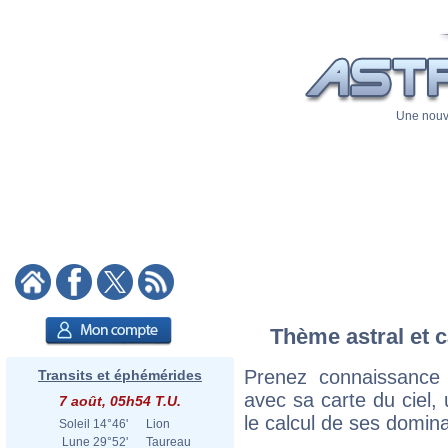
Une nouve
Thème astral et ca
Prenez connaissance d
Transits et éphémérides
avec sa carte du ciel, 
7 août, 05h54 T.U.
le calcul de ses domina
Soleil
14°46'
Lion
Lune
29°52'
Taureau