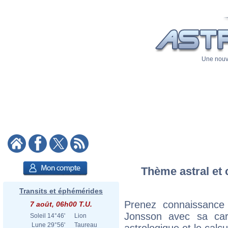
Une nouve
Thème astral et c
Transits et éphémérides
Prenez connaissance 
7 août, 06h00 T.U.
Jonsson avec sa cart
Soleil
14°46'
Lion
Lune
29°56'
Taureau
astrologique et le calc