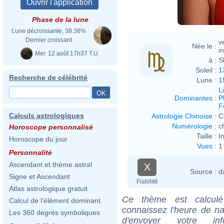
Phase de la lune
Lune décroissante, 38.36%
Dernier croissant
v
Née le :
i
Mer. 12 août 17h37 T.U.
à :
S
Soleil :
1
Recherche de célébrité
Lune :
1
L
Dominantes
:
P
F
Calculs astrologiques
Astrologie Chinoise
:
C
Numérologie
:
c
Horoscope personnalisé
Taille :
I
Horoscope du jour
Vues
:
1
Personnalité
Ascendant et thème astral
X
Source :
d
Signe et Ascendant
Fiabilité
Atlas astrologique gratuit
Ce thème est calculé 
Calcul de l'élément dominant
connaissez l'heure de na
Les 360 degrés symboliques
d'envoyer votre i