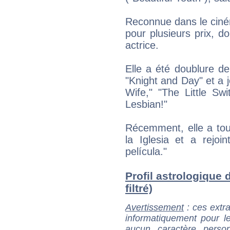
Reconnue dans le ciné
pour plusieurs prix, d
actrice.
Elle a été doublure 
"Knight and Day" et a
Wife," "The Little Sw
Lesbian!"
Récemment, elle a tou
la Iglesia et a rejoi
película."
Profil astrologique 
filtré)
Avertissement
: ces extra
informatiquement pour le
aucun caractère perso