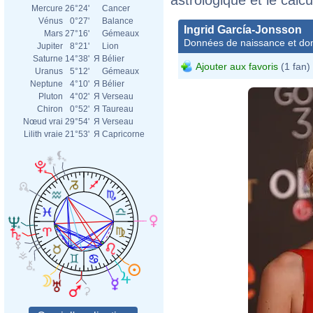
Mercure
26°24'
Cancer
Vénus
0°27'
Balance
Ingrid García-Jonsson
Mars
27°16'
Gémeaux
Données de naissance et dom
Jupiter
8°21'
Lion
Saturne
14°38'
Я
Bélier
Ajouter aux favoris
(1 fan)
Uranus
5°12'
Gémeaux
Neptune
4°10'
Я
Bélier
Pluton
4°02'
Я
Verseau
Chiron
0°52'
Я
Taureau
Nœud vrai
29°54'
Я
Verseau
Lilith vraie
21°53'
Я
Capricorne