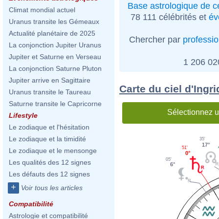
Base astrologique de cé
Climat mondial actuel
78 111 célébrités et
év
Uranus transite les Gémeaux
Actualité planétaire de 2025
Chercher par
professi
La conjonction Jupiter Uranus
Jupiter et Saturne en Verseau
1 206 0
La conjonction Saturne Pluton
Jupiter arrive en Sagittaire
Carte du ciel d'Ing
Uranus transite le Taureau
Saturne transite le Capricorne
Sélectionnez u
Lifestyle
Le zodiaque et l'hésitation
Le zodiaque et la timidité
35'
17°
51'
Le zodiaque et le mensonge
0°
05'
Les qualités des 12 signes
6°
Les défauts des 12 signes
+
Voir tous les articles
Compatibilité
Astrologie et compatibilité