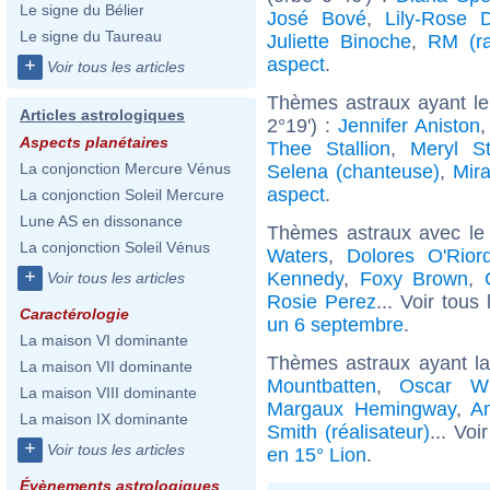
Le signe du Bélier
José Bové
,
Lily-Rose 
Le signe du Taureau
Juliette Binoche
,
RM (ra
aspect
.
+
Voir tous les articles
Thèmes astraux ayant le
Articles astrologiques
2°19') :
Jennifer Aniston
Aspects planétaires
Thee Stallion
,
Meryl St
La conjonction Mercure Vénus
Selena (chanteuse)
,
Mir
aspect
.
La conjonction Soleil Mercure
Lune AS en dissonance
Thèmes astraux avec le
La conjonction Soleil Vénus
Waters
,
Dolores O'Rior
+
Kennedy
,
Foxy Brown
,
Voir tous les articles
Rosie Perez
... Voir tous
Caractérologie
un 6 septembre
.
La maison VI dominante
Thèmes astraux ayant l
La maison VII dominante
Mountbatten
,
Oscar Wi
La maison VIII dominante
Margaux Hemingway
,
A
La maison IX dominante
Smith (réalisateur)
... Voi
+
Voir tous les articles
en 15° Lion
.
Évènements astrologiques