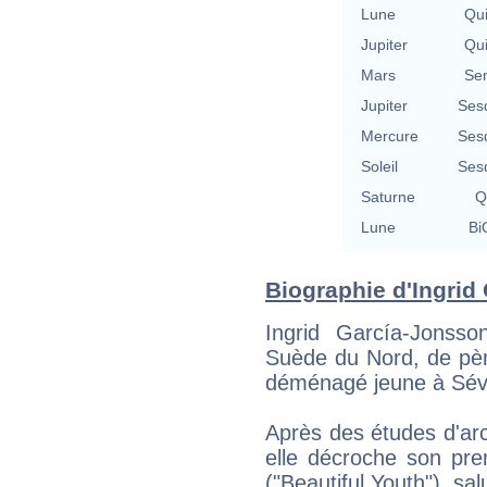
Lune
Qu
Jupiter
Qu
Mars
Se
Jupiter
Ses
Mercure
Ses
Soleil
Ses
Saturne
Q
Lune
Bi
Biographie d'Ingrid 
Ingrid García-Jonss
Suède du Nord, de pèr
déménagé jeune à Sévi
Après des études d'arc
elle décroche son pre
("Beautiful Youth"), sa