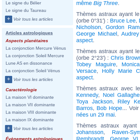
même
Big Three
.
Le signe du Bélier
Le signe du Taureau
Thèmes astraux ayant le
+
Voir tous les articles
(orbe 0°31') :
Bruce Lee
,
Nicholson
,
Gordon Ram
Articles astrologiques
George Michael
,
Audrey
aspect
.
Aspects planétaires
La conjonction Mercure Vénus
Thèmes astraux ayant l
La conjonction Soleil Mercure
(orbe 2°23') :
Chris Brow
Lune AS en dissonance
Tobey Maguire
,
Monica
Versace
,
Holly Marie 
La conjonction Soleil Vénus
aspect
.
+
Voir tous les articles
Thèmes astraux avec l
Caractérologie
Kennedy
,
Noel Gallaghe
La maison VI dominante
Toya Jackson
,
Riley K
La maison VII dominante
Barros
,
Bob Hope
... Voi
La maison VIII dominante
nées un 29 mai
.
La maison IX dominante
Thèmes astraux ayant
+
Voir tous les articles
Johansson
,
Raven-Sy
Rembrandt
,
George VI
Évènements astrologiques