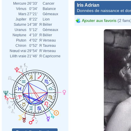
Mercure
26°33'
Cancer
Iris Adrian
Vénus
0°34'
Balance
Données de naissance et dom
Mars
27°21'
Gémeaux
Jupiter
8°22'
Lion
Ajouter aux favoris
(2 fans
Saturne
14°38'
Я
Bélier
Uranus
5°12'
Gémeaux
Neptune
4°10'
Я
Bélier
Pluton
4°02'
Я
Verseau
Chiron
0°52'
Я
Taureau
Nœud vrai
29°54'
Я
Verseau
Lilith vraie
21°46'
Я
Capricorne