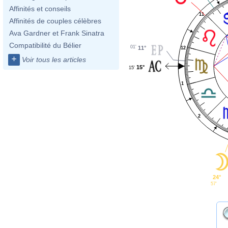
Affinités et conseils
11
Affinités de couples célèbres
Ava Gardner et Frank Sinatra
Compatibilité du Bélier
01'
11°
12
+
Voir tous les articles
15°
15'
1
2
24°
57'