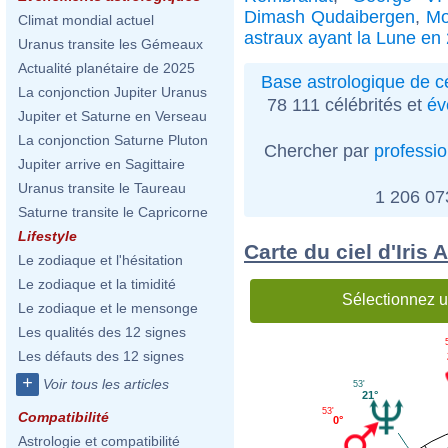
Dimash Qudaibergen
,
Mo
Climat mondial actuel
astraux ayant la Lune en
Uranus transite les Gémeaux
Actualité planétaire de 2025
Base astrologique de cé
La conjonction Jupiter Uranus
78 111 célébrités et
év
Jupiter et Saturne en Verseau
La conjonction Saturne Pluton
Chercher par
professi
Jupiter arrive en Sagittaire
Uranus transite le Taureau
1 206 0
Saturne transite le Capricorne
Lifestyle
Carte du ciel d'Iris
Le zodiaque et l'hésitation
Le zodiaque et la timidité
Sélectionnez u
Le zodiaque et le mensonge
Les qualités des 12 signes
Les défauts des 12 signes
+
Voir tous les articles
53'
21°
53'
Compatibilité
0°
Astrologie et compatibilité