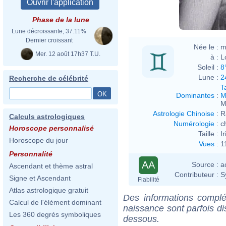
Phase de la lune
Lune décroissante, 37.11%
Dernier croissant
Née le :
m
Mer. 12 août 17h37 T.U.
à :
L
Soleil :
8
Lune :
2
Recherche de célébrité
T
Dominantes
:
M
M
Astrologie Chinoise
:
R
Calculs astrologiques
Numérologie
:
c
Horoscope personnalisé
Taille :
I
Horoscope du jour
Vues
:
1
Personnalité
AA
Source :
a
Ascendant et thème astral
Contributeur :
S
Signe et Ascendant
Fiabilité
Atlas astrologique gratuit
Des informations complé
Calcul de l'élément dominant
naissance sont parfois di
Les 360 degrés symboliques
dessous.