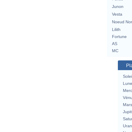
Junon
Vesta
Noeud No
Lilith
Fortune
AS
MC
Pl
Solei
Lun
Merc
Vén
Mar
Jupit
Satu
Uran